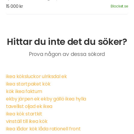
15 000 kr
Blocket.se
Hittar du inte det du söker?
Prova någon av dessa sökord
ikea köksluckor ulriksdal ek
ikea startpaket kök
kök ikea faktum
ekby järpen ek ekby gällö ikea hylla
tavellist oljad ek ikea
ikea kök startkit
vinställ till ikea kök
ikea lådor kök låda rationell front