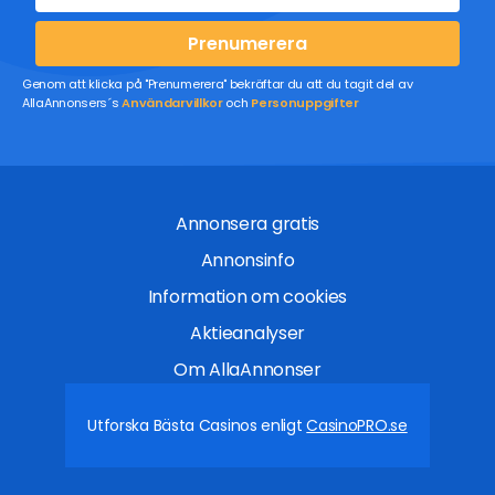
Prenumerera
Genom att klicka på "Prenumerera" bekräftar du att du tagit del av
AllaAnnonsers´s
Användarvillkor
och
Personuppgifter
Annonsera gratis
Annonsinfo
Information om cookies
Aktieanalyser
Om AllaAnnonser
Utforska Bästa Casinos enligt
CasinoPRO.se