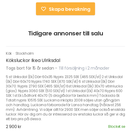
Skapa bevakning
Tidigare annonser till salu
Kök
·
Stockholm
Köksluckor Ikea Ulriksdal
Togs bort för 15 år sedan
-
Till försäljning i 2 månader
5 st Ulriksdal (Ek) Dörr 60x35 Nypris 2325 SEK (465 SEK/st) 2 st Ulriksdal
(Ek) Dörr 60x70 Nypris 1740 SEK (870 SEK/st) 6 st Ulriksdal (Ek) Dörr
30x70: Nypris 2790 SEK (465 SEK/st) 6st Ulriksdal (Ek) 30x70 vitrinlucka
(glas): Nypris 3060 SEK (510 SEK/st) 1 st Ulriksdal (Ek) 40x70 Nypris 600
SEK 1 st Ek Lådfront 40x70 (5 draglådor för bestick mm) Täcksida Ek
Totalt nypris 10515 SEK Luckorna inköpta 2008 säljes utan gångjärn
och handtag. Luckorna förborrade för Lansa handtag (hålavst 256
mm). Avhämtning. Vi säljer allt för 2900 SEK men säljer också enskilda
luckor. Hör av dig om du är intresserad av enstaka luckor så ger vi dig
ett bra pris på dessa.
2 900 kr
Blocket.se