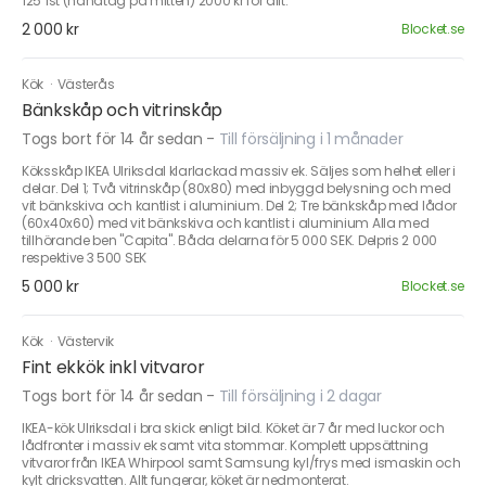
125 1st (handtag på mitten) 2000 kr för allt.
2 000 kr
Blocket.se
Kök
·
Västerås
Bänkskåp och vitrinskåp
Togs bort för 14 år sedan
-
Till försäljning i 1 månader
Köksskåp IKEA Ulriksdal klarlackad massiv ek. Säljes som helhet eller i
delar. Del 1; Två vitrinskåp (80x80) med inbyggd belysning och med
vit bänkskiva och kantlist i aluminium. Del 2; Tre bänkskåp med lådor
(60x40x60) med vit bänkskiva och kantlist i aluminium Alla med
tillhörande ben "Capita". Båda delarna för 5 000 SEK. Delpris 2 000
respektive 3 500 SEK
5 000 kr
Blocket.se
Kök
·
Västervik
Fint ekkök inkl vitvaror
Togs bort för 14 år sedan
-
Till försäljning i 2 dagar
IKEA-kök Ulriksdal i bra skick enligt bild. Köket är 7 år med luckor och
lådfronter i massiv ek samt vita stommar. Komplett uppsättning
vitvaror från IKEA Whirpool samt Samsung kyl/frys med ismaskin och
kylt dricksvatten. Allt fungerar, köket är nedmonterat.