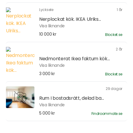
Lycksele
1 år
Nerplockat kök. IKEA Ulriks...
Visa liknande
10 000 kr
Blocket.se
2 år
Nedmonterat Ikea faktum kök...
Visa liknande
3 000 kr
Blocket.se
29 dagar
Rum I bostadsrätt, delad ba...
Visa liknande
5 000 kr
Findroommate.se