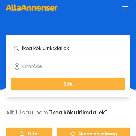
Sök
Allt till salu inom
"ikea kök ulriksdal ek"
Filter
Skapa bevakning