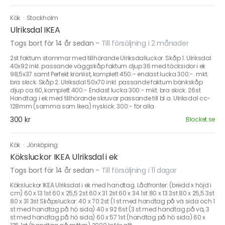
Kök
·
Stockholm
Ulriksdal IKEA
Togs bort för 14 år sedan
-
Till försäljning i 2 månader
2st faktum stommar med tillhörande Ulriksdalluckor. Skåp 1. Ulriksdal
40x92 inkl. passande väggskåp faktum djup 36 med täcksidor i ek
98,5x37 samt Perfekt krönlist, komplett 450:- endast lucka 300:-. mkt.
bra skick. Skåp 2. Ulriksdal 50x70 inkl. passande faktum bänkskåp
djup ca:60, komplett 400:- Endast lucka 300:- mkt. bra skick. 26st
Handtag i ek med tillhörande skruvar passande till bl.a. Ulriksdal cc-
128mm (samma som Ikea) nyskick. 300:- för alla.
300 kr
Blocket.se
Kök
·
Jönköping
Köksluckor IKEA Ulriksdal i ek
Togs bort för 14 år sedan
-
Till försäljning i 11 dagar
Köksluckor IKEA Ulriksdal i ek med handtag. Lådfronter: (bredd x höjd i
cm) 60 x 13 1st 60 x 25,5 2st 60 x 31 2st 60 x 34 1st 80 x 13 3st 80 x 25,5 3st
80 x 31 3st Skåpsluckor: 40 x 70 2st (1 st med handtag på vä sida och 1
st med handtag på hö sida) 40 x 92 6st (3 st med handtag på vä, 3
st med handtag på hö sida) 60 x 57 1st (handtag på hö sida) 60 x