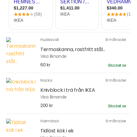
Hudiksvall
8 månader
Termoskanna, rostfritt stål...
Visa liknande
60 kr
Blocket.se
Nacka
8 månader
Knivblock i trä från IKEA
Visa liknande
200 kr
Blocket.se
Halmstad
9 månader
Tidlöst kök i ek