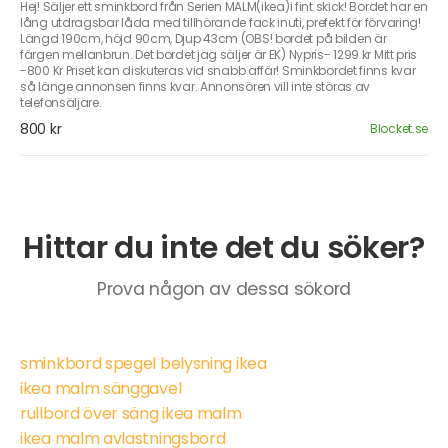
Hej! Säljer ett sminkbord från Serien MALM(ikea)i fint skick! Bordet har en
lång utdragsbar låda med tillhörande fack inuti, prefekt för förvaring!
Längd 190cm, höjd 90cm, Djup 43cm (OBS! bordet på bilden är
färgen mellanbrun. Det bordet jag säljer är EK) Nypris- 1299 kr Mitt pris
-800 Kr Priset kan diskuteras vid snabb affär! Sminkbordet finns kvar
så länge annonsen finns kvar. Annonsören vill inte störas av
telefonsäljare.
800 kr
Blocket.se
Hittar du inte det du söker?
Prova någon av dessa sökord
sminkbord spegel belysning ikea
ikea malm sänggavel
rullbord över säng ikea malm
ikea malm avlastningsbord