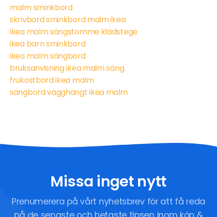
malm sminkbord
skrivbord sminkbord malm ikea
ikea malm sängstomme klädstege
ikea barn sminkbord
ikea malm sängbord
bruksanvisning ikea malm säng
frukostbord ikea malm
sängbord vägghängt ikea malm
Missa inget nytt
Prenumerera på vårt nyhetsbrev för att få reda
på de senaste och hetaste tipsen inom köp &