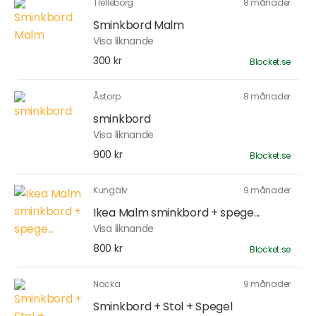
Trelleborg
8 månader
Sminkbord Malm
Visa liknande
300 kr
Blocket.se
Åstorp
8 månader
sminkbord
Visa liknande
900 kr
Blocket.se
Kungälv
9 månader
Ikea Malm sminkbord + spege...
Visa liknande
800 kr
Blocket.se
Nacka
9 månader
Sminkbord + Stol + Spegel