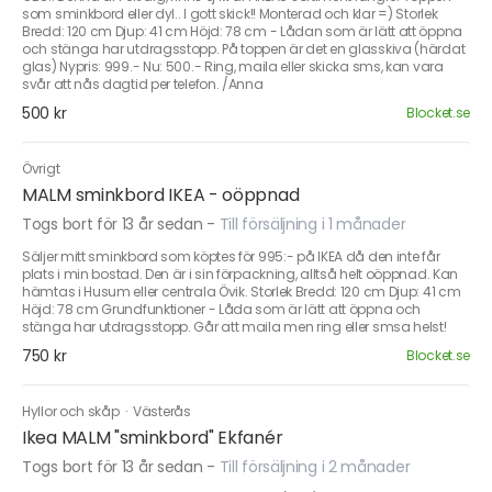
som sminkbord eller dyl.. I gott skick!! Monterad och klar =) Storlek
Bredd: 120 cm Djup: 41 cm Höjd: 78 cm - Lådan som är lätt att öppna
och stänga har utdragsstopp. På toppen är det en glasskiva (härdat
glas) Nypris: 999.- Nu: 500.- Ring, maila eller skicka sms, kan vara
svår att nås dagtid per telefon. /Anna
500 kr
Blocket.se
Övrigt
MALM sminkbord IKEA - oöppnad
Togs bort för 13 år sedan
-
Till försäljning i 1 månader
Säljer mitt sminkbord som köptes för 995:- på IKEA då den inte får
plats i min bostad. Den är i sin förpackning, alltså helt oöppnad. Kan
hämtas i Husum eller centrala Övik. Storlek Bredd: 120 cm Djup: 41 cm
Höjd: 78 cm Grundfunktioner - Låda som är lätt att öppna och
stänga har utdragsstopp. Går att maila men ring eller smsa helst!
750 kr
Blocket.se
Hyllor och skåp
·
Västerås
Ikea MALM "sminkbord" Ekfanér
Togs bort för 13 år sedan
-
Till försäljning i 2 månader