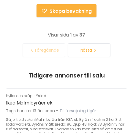
Skapa bevakning
Visar sida
1
av
37
Föregående
Nästa
Tidigare annonser till salu
Hyllor och skåp
·
Ystad
Ikea Malm byråer ek
Togs bort för 13 år sedan
-
Till försäljning i Igår
Säljer tre stycken Malm byråer från IKEA, ek. Byrå nr 1 och nr 2 har 3 st
lådor vardera. Byråns mått: Bredd: 80, Djup: 48, Höjd: 78 Byrå nr 3 har
6 lådor totalt, olika storlekar. Ovandelen kan man lyfta så att det blir