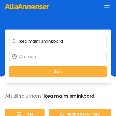
Sök
Allt till salu inom
"ikea malm sminkbord"
Filter
Skapa bevakning