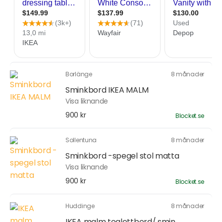
Borlänge
8 månader
Sminkbord IKEA MALM
Visa liknande
900 kr
Blocket.se
Sollentuna
8 månader
Sminkbord -spegel stol matta
Visa liknande
900 kr
Blocket.se
Huddinge
8 månader
IKEA malm toalettbord/ smin...