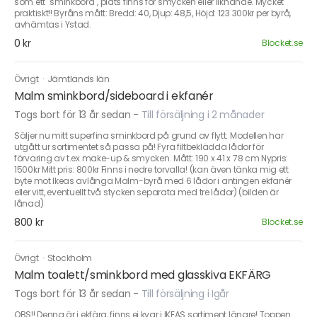
som ett "sminkbord", plats finns för smycken eller liknande. Mycket
praktiskt!! Byråns mått: Bredd: 40, Djup: 48,5, Höjd: 123 300kr per byrå,
avhämtas i Ystad.
0 kr
Blocket.se
Övrigt
·
Jämtlands län
Malm sminkbord/sideboard i ekfanér
Togs bort för 13 år sedan
-
Till försäljning i 2 månader
Säljer nu mitt superfina sminkbord på grund av flytt. Modellen har
utgått ur sortimentet så passa på! Fyra filtbeklädda lådor för
förvaring av t.ex make-up & smycken. Mått: 190 x 41 x 78 cm Nypris:
1500kr Mitt pris: 800kr Finns i nedre torvalla! (kan även tänka mig ett
byte mot Ikeas avlånga Malm-byrå med 6 lådor i antingen ekfanér
eller vitt, eventuellt två stycken separata med tre lådor) (bilden är
lånad)
800 kr
Blocket.se
Övrigt
·
Stockholm
Malm toalett/sminkbord med glasskiva EKFÄRG
Togs bort för 13 år sedan
-
Till försäljning i Igår
OBS!! Denna är i ekfärg, finns ej kvar i IKEAS sortiment längre! Toppen