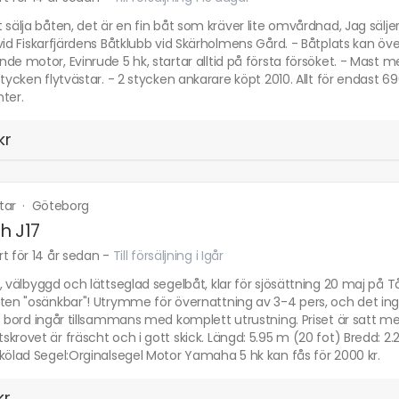
 sälja båten, det är en fin båt som kräver lite omvårdnad, Jag säljer
vid Fiskarfjärdens Båtklubb vid Skärholmens Gård. - Båtplats kan över
de motor, Evinrude 5 hk, startar alltid på första försöket. - Mast med
stycken flytvästar. - 2 stycken ankarare köpt 2010. Allt för endast 6
ter.
kr
tar
·
Göteborg
h J17
t för 14 år sedan
-
Till försäljning i Igår
, välbyggd och lättseglad segelbåt, klar för sjösättning 20 maj på T
ten "osänkbar"! Utrymme för övernattning av 3-4 pers, och det ingår
t bord ingår tillsammans med komplett utrustning. Priset är satt 
krovet är fräscht och i gott skick. Längd: 5.95 m (20 fot) Bredd: 
kölad Segel:Orginalsegel Motor Yamaha 5 hk kan fås för 2000 kr.
kr