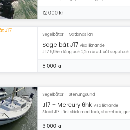
12 000 kr
Segelbåtar
·
Gotlands län
Segelbåt J17
Visa liknande
J 17 5,95m lång och 2,2m bred, båt segel och r
8 000 kr
Segelbåtar
·
Stenungsund
J17 + Mercury 6hk
Visa liknande
Stabil J17 i fint skick med fock, stormfock, ge
3 000 kr