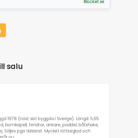
Blocket.se
g
ll salu
ggd 1978 (näst sist byggda i Sverige). Längd: 5,65
d, bomkapell, fendrar, ankare, paddel, båtshake,
ej. Säljes pga tidsbrist. Mycket lättseglad och
står nu.