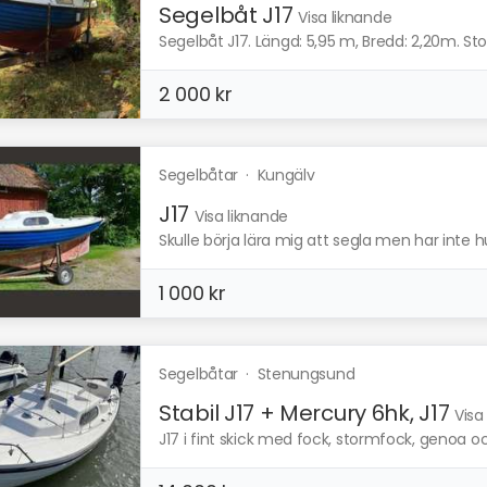
Segelbåt J17
Visa liknande
Segelbåt J17. Längd: 5,95 m, Bredd: 2,20m. Sto
2 000 kr
Segelbåtar
·
Kungälv
J17
Visa liknande
Skulle börja lära mig att segla men har inte hu
1 000 kr
Segelbåtar
·
Stenungsund
Stabil J17 + Mercury 6hk, J17
Visa
J17 i fint skick med fock, stormfock, genoa oc