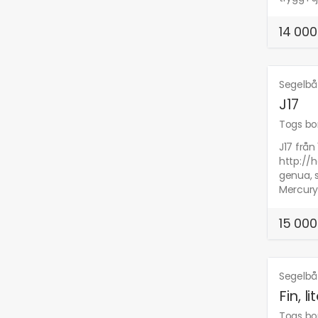
14 000
Segelbå
J17
Togs bor
J17 från
http://
genua, s
Mercury 
15 000
Segelbå
Fin, l
Togs bor