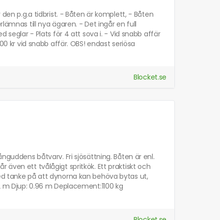
 den p.g.a tidbrist. - Båten är komplett, - Båten
lämnas till nya ägaren. - Det ingår en full
 seglar - Plats för 4 att sova i. - Vid snabb affär
900 kr vid snabb affär. OBS! endast seriösa
Blocket.se
ånguddens båtvarv. Fri sjösättning. Båten är enl.
 även ett tvålågigt spritkök. Ett praktiskt och
med tanke på att dynorna kan behöva bytas ut,
2.2 m Djup: 0.96 m Deplacement:1100 kg
Blocket.se