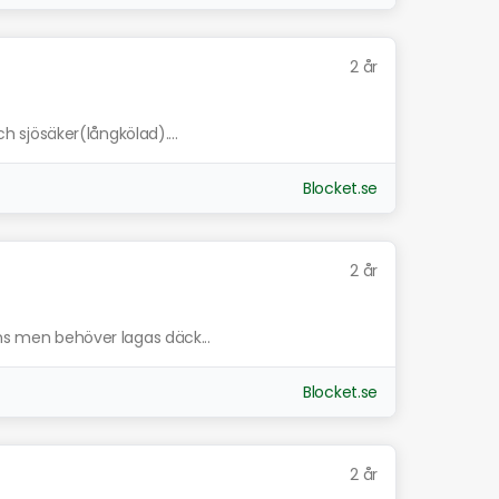
2 år
ch sjösäker(långkölad)....
Blocket.se
2 år
nns men behöver lagas däck...
Blocket.se
2 år