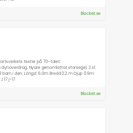
Blocket.se
fartsverkets tester på 70-talet:
 dynöverdrag. Nyare genomlattat storsegel, 2 st
 3 barn i den. Längd: 6.0m Bredd:2.2 m Djup 0.9m
 17 j-17
Blocket.se