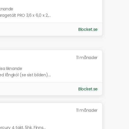
iknande
getält PRO 3,6 x 6,0 x 2,...
Blocket.se
11 månader
isa liknande
ångköl (se sist bilden)....
Blocket.se
11 månader
cury 4 takt, 5hk. Finns...