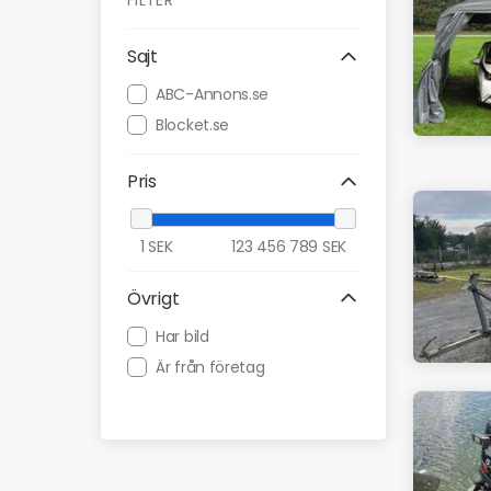
FILTER
Sajt
ABC-Annons.se
Blocket.se
Pris
1
SEK
123 456 789
SEK
Övrigt
Har bild
Är från företag