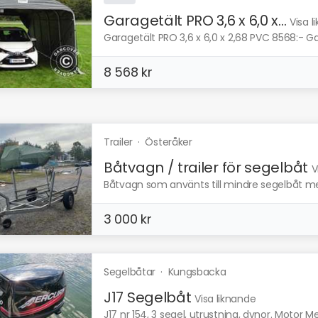
Garagetält PRO 3,6 x 6,0 x...
Visa l
Garagetält PRO 3,6 x 6,0 x 2,68 PVC 8568:- Gara
8 568 kr
Trailer
·
Österåker
Båtvagn / trailer för segelbåt
V
Båtvagn som använts till mindre segelbåt med l
3 000 kr
Segelbåtar
·
Kungsbacka
J17 Segelbåt
Visa liknande
J17 nr 154, 3 segel, utrustning, dynor. Motor Mer