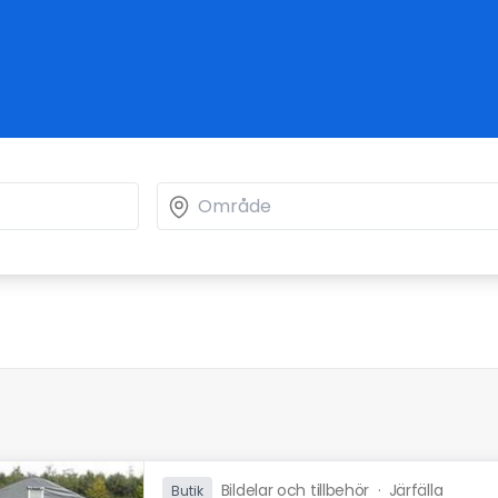
Bildelar och tillbehör
·
Järfälla
Butik