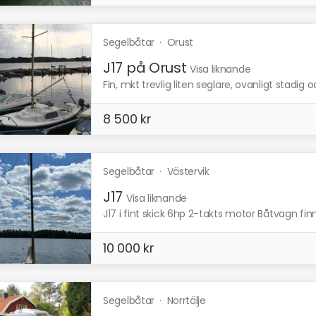
Segelbåtar
·
Orust
J17 på Orust
Visa liknande
Fin, mkt trevlig liten seglare, ovanligt stadig o
8 500 kr
Segelbåtar
·
Västervik
J17
Visa liknande
J17 i fint skick 6hp 2-takts motor Båtvagn fi
10 000 kr
Segelbåtar
·
Norrtälje