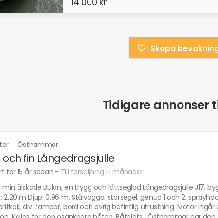
14 000 kr
Skapa bevaknin
Tidigare annonser ti
tar
·
Östhammar
 och fin Långedragsjulle
t för 15 år sedan
-
Till försäljning i 1 månader
u min älskade Bulan, en trygg och lättseglad Långedragsjulle J17, by
 2,20 m Djup: 0,96 m. Stålvagga, storsegel, genua 1 och 2, sprayhoo
pritkök, div. tampar, bord och övrig befintlig utrustning. Motor ingår 
sjön. Kallas för den osänkbara båten. Båtplats i Östhammar där den 