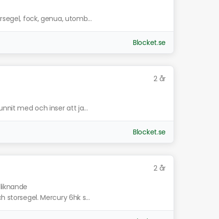
rsegel, fock, genua, utomb...
Blocket.se
2 år
nnit med och inser att ja...
Blocket.se
2 år
 liknande
h storsegel. Mercury 6hk s...