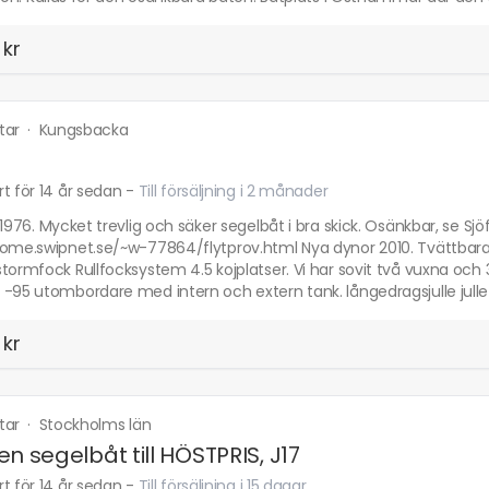
 kr
tar
·
Kungsbacka
t för 14 år sedan
-
Till försäljning i 2 månader
 1976. Mycket trevlig och säker segelbåt i bra skick. Osänkbar, se Sjö
home.swipnet.se/~w-77864/flytprov.html Nya dynor 2010. Tvättbara
tormfock Rullfocksystem 4.5 kojplatser. Vi har sovit två vuxna och
-95 utombordare med intern och extern tank. långedragsjulle julle J
 kr
tar
·
Stockholms län
iten segelbåt till HÖSTPRIS, J17
t för 14 år sedan
-
Till försäljning i 15 dagar