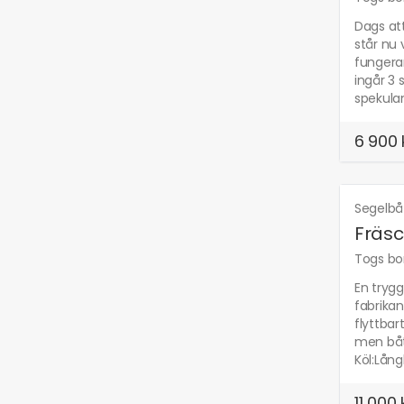
Dags att
står nu 
fungeran
ingår 3 
spekulan
6 900 
Segelbå
Fräsc
Togs bor
En trygg
fabrikan
flyttbar
men båts
Köl:Lång
11 000 