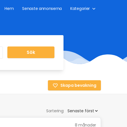
Hem
Senaste annonserna
Kategorier
Sök
Skapa bevakning
Sortering:
8 månader