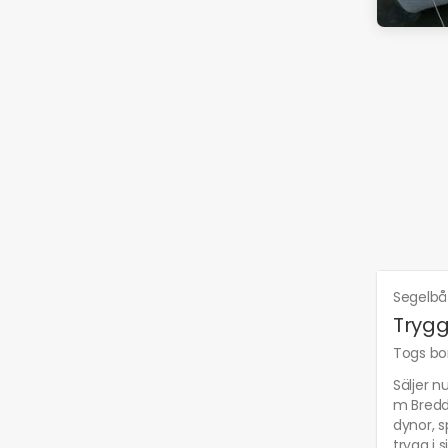
Segelbå
Trygg
Togs bor
Säljer n
m Bredd:
dynor, s
trygg i 