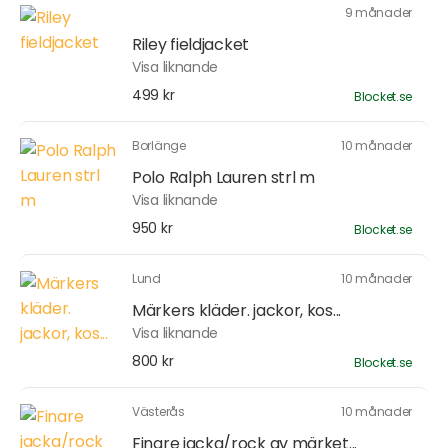
9 månader
Riley fieldjacket
Visa liknande
499 kr
Blocket.se
Borlänge
10 månader
Polo Ralph Lauren strl m
Visa liknande
950 kr
Blocket.se
Lund
10 månader
Märkers kläder. jackor, kos...
Visa liknande
800 kr
Blocket.se
Västerås
10 månader
Finare jacka/rock av märket...