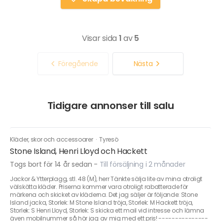
Visar sida
1
av
5
Föregående
Nästa
Tidigare annonser till salu
Kläder, skor och accessoarer
·
Tyresö
Stone Island, Henri Lloyd och Hackett
Togs bort för 14 år sedan
-
Till försäljning i 2 månader
Jackor & Ytterplagg, stl. 48 (M), herr Tänkte sälja lite av mina otroligt
välskötta kläder. Priserna kommer vara otroligt rabatterade för
märkena och skicket av kläderna. Det jag säljer är följande: Stone
Island jacka, Storlek: M Stone Island tröja, Storlek: M Hackett tröja,
Storlek: S Henri Lloyd, Storlek: S skicka ett mail vid intresse och lämna
även mobilnummer så hör jag av mig med ett pris! ---------------