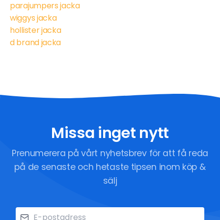
parajumpers jacka
wiggys jacka
hollister jacka
d brand jacka
Missa inget nytt
Prenumerera på vårt nyhetsbrev för att få reda
på de senaste och hetaste tipsen inom köp &
sälj