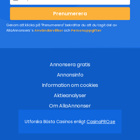
Prenumerera
Genom att klicka på "Prenumerera" bekräftar du att du tagit del av
AllaAnnonsers´s
Användarvillkor
och
Personuppgifter
Annonsera gratis
Annonsinfo
Information om cookies
Aktieanalyser
Om AllaAnnonser
Utforska Bästa Casinos enligt
CasinoPRO.se