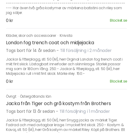
------------------------------------------------------------
--- Har även två gråa kostymer av märkena batistini och riley som
jag säljer.
0 kr
Blocket.se
Kläder, skor och accessoarer
·
Knivsta
London fog trench coat och midjejacka
Togs bort för 14 år sedan
-
Till försäljning i 2 månader
Jackor & Ytterplagg, stl. 50 (M), herr Orginal London fog trench coat i
mkt fint skick. Löstagbart innerfoder och skinnkrage. Storlek passar
mig som är 180cm lång. 250:- Jackor & Ytterplagg, stl. 50 (M), herr
Midjejacka i ull i mkt fint skick. Märke riley. 150:-
0 kr
Blocket.se
Övrigt
·
Östergötlands län
Jacka från Tiger och grå kostym från Brothers
Togs bort för 13 år sedan
-
Till försäljning i 1 månader
Jackor & Ytterplagg, stl. 50 (M), herr Snygg jacka av märket Tiger.
Fodrad och med avtagbar krage. I mycket fint skick. 250:- Kostym &
Kavaj, stl. 50 (M), herr Grå kostym av märket Riley. Köpt på Brothers. Ett