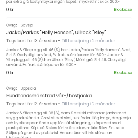
par extra grå kostymbyxor ingår i köpet. I mycket fint skick. 200:-
0 kr
Blocket.se
Övrigt
·
Sävsjö
Jacka/Parkas "Helly Hansen", Ullrock "Riley"
Togs bort för 13 år sedan
-
Till försäljning i 2 månader
Jackor & Ytterplagg, stl. 46 (S), herr Jacka/Parkas "Helly Hansen", Svart,
Strl. S, Obetydligt använd, Ev. frakt står köparen för. 600:- Jackor &
Ytterplagg, stl. 46 (S), herr Ullrock "Riley", Mörkt grå, Strl. 46, Obetydligt
använd, Ev. frakt står köparen för. 600:-
0 kr
Blocket.se
Övrigt
·
Uppsala
Hundtandsmönstrad vår-/höstjacka
Togs bort för 13 år sedan
-
Till försäljning i 2 månader
Jackor & Ytterplagg, stl. 36 (S), dam Klassiskt mönstrad jacka med
snygg retrokänsla. Grovt stickat skal, tunt foder. Hög krage, dragkedja
och tryckknappar ända upp för slät stängning, skärp med svart
plastspänne. Köpt på Sisters för tre år sedan, märke Riley. Fint skick.
Säljes på grund av platsbrist. Annonsören vill inte störas av
telefonsäljare.