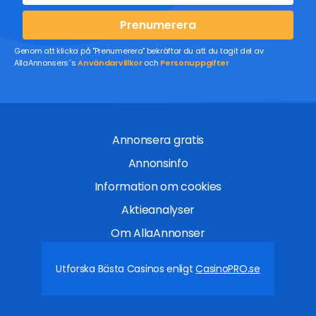
Prenumerera
Genom att klicka på "Prenumerera" bekräftar du att du tagit del av
AllaAnnonsers´s
Användarvillkor
och
Personuppgifter
Annonsera gratis
Annonsinfo
Information om cookies
Aktieanalyser
Om AllaAnnonser
Utforska Bästa Casinos enligt
CasinoPRO.se