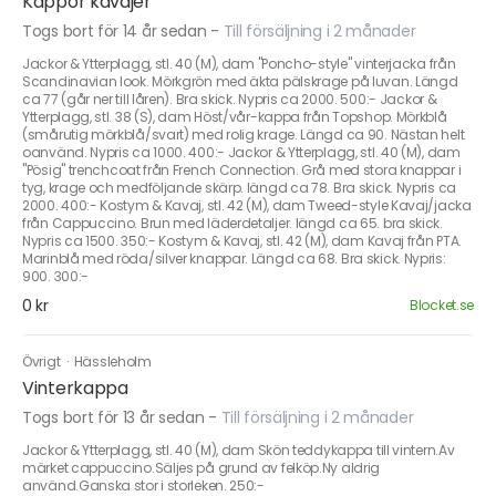
Kappor kavajer
Togs bort för 14 år sedan
-
Till försäljning i 2 månader
Jackor & Ytterplagg, stl. 40 (M), dam "Poncho-style" vinterjacka från
Scandinavian look. Mörkgrön med äkta pälskrage på luvan. Längd
ca 77 (går ner till låren). Bra skick. Nypris ca 2000. 500:- Jackor &
Ytterplagg, stl. 38 (S), dam Höst/vår-kappa från Topshop. Mörkblå
(smårutig mörkblå/svart) med rolig krage. Längd ca 90. Nästan helt
oanvänd. Nypris ca 1000. 400:- Jackor & Ytterplagg, stl. 40 (M), dam
"Pösig" trenchcoat från French Connection. Grå med stora knappar i
tyg, krage och medföljande skärp. längd ca 78. Bra skick. Nypris ca
2000. 400:- Kostym & Kavaj, stl. 42 (M), dam Tweed-style Kavaj/jacka
från Cappuccino. Brun med läderdetaljer. längd ca 65. bra skick.
Nypris ca 1500. 350:- Kostym & Kavaj, stl. 42 (M), dam Kavaj från PTA.
Marinblå med röda/silver knappar. Längd ca 68. Bra skick. Nypris:
900. 300:-
0 kr
Blocket.se
Övrigt
·
Hässleholm
Vinterkappa
Togs bort för 13 år sedan
-
Till försäljning i 2 månader
Jackor & Ytterplagg, stl. 40 (M), dam Skön teddykappa till vintern.Av
märket cappuccino.Säljes på grund av felköp.Ny aldrig
använd.Ganska stor i storleken. 250:-