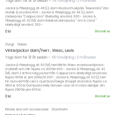
Togs bort för 14 år sedan
-
Till försäljning i 2 månader
Jackor & Ytterplagg, stl. 46 (L), dam Klockad fuskpäls "Alexandra" stor
storlek. Ej använd 400:- Jackor & Ytterplagg, stl. 44 (L), dam
Läderjacka "Cappuccino" Obetydlig använd. 300:- Jackor &
Ytterplagg, stl. 42 (M), dam Italiensk skinnjacka " Jim & Carol "
obetydligt använd. 250:-
0 kr
Blocket.se
Övrigt
·
Örebro
Vinterjackor dam/herr , Wesc, Levis
Togs bort för 13 år sedan
-
Till försäljning i 2 månader
Jackor & Ytterplagg, stl. 50 (M), herr Mkt fin Wesc snowboardjacka i
mörkblå och rött. Nypris ca 2000kr 400:- Jackor & Ytterplagg, stl. 42
(M), dam 2 st fina rutig jackor från Cappuccino obetydligt använda.
Nypris 1100kr st. pris 200kr/st 200:- Jackor & Ytterplagg, stl. 52 (L), herr
Fin dunväst från Levi´s i ljust brun/beige. Knappt andvänd. Nypris ca
1800 kr. 500 kr Damjacka Helly Hansen i dun vit m röda detaljer. stl L
Nypris 2900kr pris 600 kr.
0 kr
Blocket.se
Kläder, skor och accessoarer
·
Stockholm