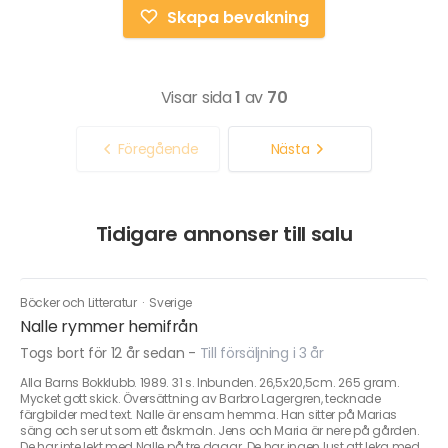
Skapa bevakning
Visar sida
1
av
70
Föregående
Nästa
Tidigare annonser till salu
Böcker och Litteratur
·
Sverige
Nalle rymmer hemifrån
Togs bort för 12 år sedan
-
Till försäljning i 3 år
Alla Barns Bokklubb. 1989. 31 s. Inbunden. 26,5x20,5cm. 265 gram.
Mycket gott skick. Översättning av Barbro Lagergren, tecknade
färgbilder med text. Nalle är ensam hemma. Han sitter på Marias
säng och ser ut som ett åskmoln. Jens och Maria är nere på gården.
De har inte lekt med Nalle på tre dagar. De har ingen lust att leka med