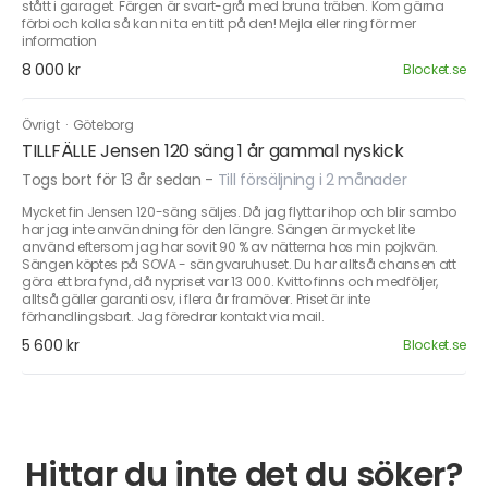
stått i garaget. Färgen är svart-grå med bruna träben. Kom gärna
förbi och kolla så kan ni ta en titt på den! Mejla eller ring för mer
information
8 000 kr
Blocket.se
Övrigt
·
Göteborg
TILLFÄLLE Jensen 120 säng 1 år gammal nyskick
Togs bort för 13 år sedan
-
Till försäljning i 2 månader
Mycket fin Jensen 120-säng säljes. Då jag flyttar ihop och blir sambo
har jag inte användning för den längre. Sängen är mycket lite
använd eftersom jag har sovit 90 % av nätterna hos min pojkvän.
Sängen köptes på SOVA - sängvaruhuset. Du har alltså chansen att
göra ett bra fynd, då nypriset var 13 000. Kvitto finns och medföljer,
alltså gäller garanti osv, i flera år framöver. Priset är inte
förhandlingsbart. Jag föredrar kontakt via mail.
5 600 kr
Blocket.se
Hittar du inte det du söker?