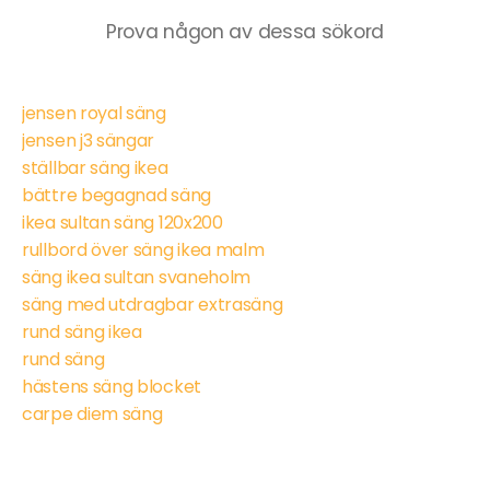
Prova någon av dessa sökord
jensen royal säng
jensen j3 sängar
ställbar säng ikea
bättre begagnad säng
ikea sultan säng 120x200
rullbord över säng ikea malm
säng ikea sultan svaneholm
säng med utdragbar extrasäng
rund säng ikea
rund säng
hästens säng blocket
carpe diem säng