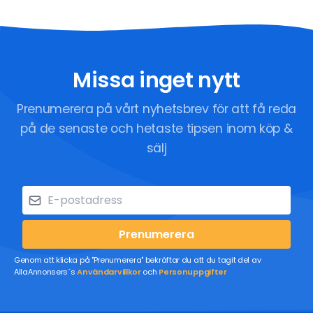
Missa inget nytt
Prenumerera på vårt nyhetsbrev för att få reda
på de senaste och hetaste tipsen inom köp &
sälj
Prenumerera
Genom att klicka på "Prenumerera" bekräftar du att du tagit del av
AllaAnnonsers´s
Användarvillkor
och
Personuppgifter