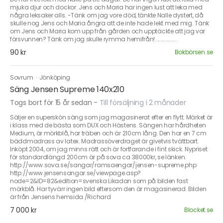
mjuka djur och dockor. Jens och Maria har ingen lust att leka med
några leksaker alls. -Tänk om jag vore död, tänkte Nalle dystert, då
skulle nog Jens och Maria ångra att de inte hade lekt med mig. Tänk
om Jens och Maria kom upp från gården och upptäckte att jag var
försvunnen? Tänk om jag skulle rymma hemifrån!................
90 kr
Bokbörsen.se
Sovrum
·
Jönköping
Säng Jensen Supreme 140x210
Togs bort för 15 år sedan
-
Till försäljning i 2 månader
Säljer en superskön säng som jag magasinerat efter en flytt. Märket är
i klass med de bästa som DUX och Hästens. Sängen har hårdheten
Medium, är mörkblå, har träben och är 210cm lång. Den har en 7 cm
bäddmadrass av latex. Madrassöverdraget är givetvis tvättbart.
Inköpt 2004, om jag minns rätt och är fortfarande i fint skick. Nypriset
för standardlängd 200cm är på sova ca 38000kr, se länken.
http://www.sova.se/sangar/ramsaengar/jensen-supreme.php
http://www.jensensangar.se/viewpage.asp?
node=2&ID=82&edition=svenska Likadan som på bilden fast
mörkblå. Har tyvärr ingen bild eftersom den är magasinerad. Bilden
är från Jensens hemsida /Richard
7 000 kr
Blocket.se