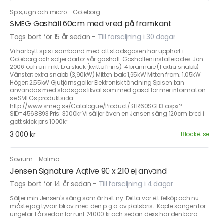
Spis, ugn och micro
·
Göteborg
SMEG Gashäll 60cm med vred på framkant
Togs bort för 15 år sedan
-
Till försäljning i 30 dagar
Vi har bytt spis i samband med att stadsgasen har upphört i
Göteborg och säljer därför vår gashäll. Gashällen installerades Jan
2006 och är i mkt bra skick (kvitto finns). 4 brännare (1 extra snabb)
Vänster; extra snabb (3,90kW) Mitten bak; 1,65kW Mitten fram; 1,05kW
Höger; 2,55kW Gjutjärnsgaller Elektronisk tändning Spisen kan
användas med stadsgas likväl som med gasol för mer information
se SMEGs produktsida:
http://www.smeg.se/Catalogue/Product/SER60SGH3.aspx?
SID=4568893 Pris: 3000kr Vi säljer även en Jensen säng 120cm bred i
gott skick pris 1000kr
3 000 kr
Blocket.se
Sovrum
·
Malmö
Jensen Signature Aqtive 90 x 210 ej använd
Togs bort för 14 år sedan
-
Till försäljning i 4 dagar
Säljer min Jensen's säng som är helt ny. Detta var ett felköp och nu
måste jag tyvärr bli av med den p.g.a av platsbrist. Köpte sängen för
ungefär 1 år sedan för runt 24000 kr och sedan dess har den bara