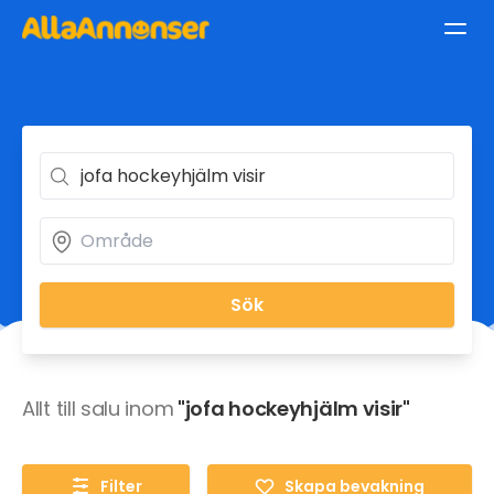
Sök
Allt till salu inom
"jofa hockeyhjälm visir"
Filter
Skapa bevakning