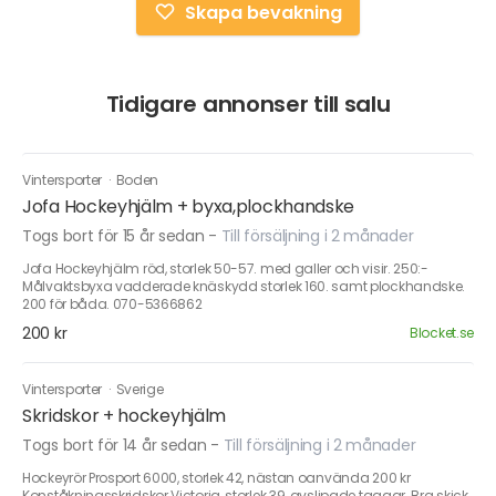
Skapa bevakning
Tidigare annonser till salu
Vintersporter
·
Boden
Jofa Hockeyhjälm + byxa,plockhandske
Togs bort för 15 år sedan
-
Till försäljning i 2 månader
Jofa Hockeyhjälm röd, storlek 50-57. med galler och visir. 250:-
Målvaktsbyxa vadderade knäskydd storlek 160. samt plockhandske.
200 för båda. 070-5366862
200 kr
Blocket.se
Vintersporter
·
Sverige
Skridskor + hockeyhjälm
Togs bort för 14 år sedan
-
Till försäljning i 2 månader
Hockeyrör Prosport 6000, storlek 42, nästan oanvända 200 kr
Konståkningsskridskor Victoria, storlek 39, avslipade taggar. Bra skick.