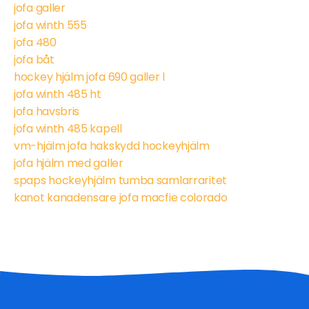
jofa galler
jofa winth 555
jofa 480
jofa båt
hockey hjälm jofa 690 galler l
jofa winth 485 ht
jofa havsbris
jofa winth 485 kapell
vm-hjälm jofa hakskydd hockeyhjälm
jofa hjälm med galler
spaps hockeyhjälm tumba samlarraritet
kanot kanadensare jofa macfie colorado