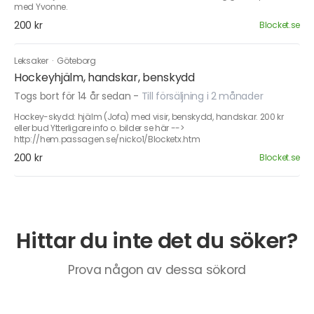
med Yvonne.
200 kr
Blocket.se
Leksaker
·
Göteborg
Hockeyhjälm, handskar, benskydd
Togs bort för 14 år sedan
-
Till försäljning i 2 månader
Hockey-skydd: hjälm (Jofa) med visir, benskydd, handskar. 200 kr
eller bud Ytterligare info o. bilder se här -->
http://hem.passagen.se/nicko1/Blocketx.htm
200 kr
Blocket.se
Hittar du inte det du söker?
Prova någon av dessa sökord