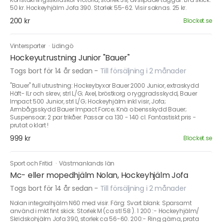
50 kr. Hockeyhjälm Jofa 390. Storlek 55-62. Visir saknas. 25 kr.
200 kr
Blocket.se
Vintersporter
·
Lidingö
Hockeyutrustning Junior "Bauer"
Togs bort för 14 år sedan
-
Till försäljning i 2 månader
"Bauer" full utrustning: Hockeybyxor Bauer 2000 Junior, extraskydd
Höft- lLr och skrev, strl L/G; Axel, bröstkorg o ryggradsskydd, Bauer
Impact 500 Junior, strl L/G; Hockeyhjälm inkl visir, Jofa;
Armbågsskydd Bauer Impact Force; Knä o bensskydd Bauer;
Suspensoar; 2 par trikåer. Passar ca 130 - 140 cl. Fantastiskt pris -
prutat o klart !
999 kr
Blocket.se
Sport och Fritid
·
Västmanlands län
Mc- eller mopedhjälm Nolan, Hockeyhjälm Jofa
Togs bort för 14 år sedan
-
Till försäljning i 2 månader
Nolan integralhjälm N60 med visir. Färg: Svart blank. Sparsamt
använd i mkt fint skick. Storlek M (ca stl 58 ). 1 200 :- Hockeyhjälm/
Skridskohjälm Jofa 390, storlek ca 56-60. 200:- Ring gärna, prata