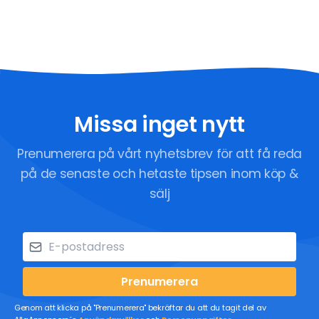
Missa inget nytt
Prenumerera på vårt nyhetsbrev för att få reda
på de senaste och hetaste tipsen inom köp &
sälj
Prenumerera
Genom att klicka på "Prenumerera" bekräftar du att du tagit del av