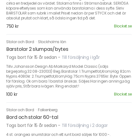
cirka en tredjedel av värdet. Stolarna finns i Strömsnäsbruk. SERIÖSA
köpare efterlyses som kan använda barstolarna i dess syfte. Skriv
BARSTOLAR som rubrik i mailet Priset nedan är per STYCK och det är
absolut prutat och klart, så ödsla ingen tid på det.
750 kr
Blocket.se
Stolar och Bord
·
Stockholms län
Barstolar 2 slumpas/bytes
Togs bort för 15 år sedan
-
Till försäljning i Igår
Tillv.Johansson Design Ab Markaryd Model.Classic (säljs
birgerjarlsg.32 08-230133) Beg.Barstolar: 1.Trumpetfot,Krom,Hög 82cm
Nypris.4080kr. 2.Trumpetfot,Krom,Hög 75cm Nypris.3765kr. Byte: Öppen
för förslag. Ok om bara 1 barstol önskas. Säljes:Har ingen anning,säg
själv pris, Står bara ivägen. Ring endast !
100 kr
Blocket.se
Stolar och Bord
·
Falkenberg
Bord och stolar 60-tal
Togs bort för 15 år sedan
-
Till försäljning i 2 dagar
4 st. orangea snurrstolar och ett runt bord säljes för 1000:-.