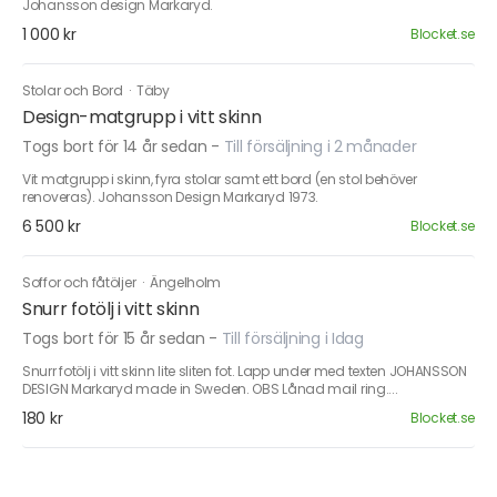
Johansson design Markaryd.
1 000 kr
Blocket.se
Stolar och Bord
·
Täby
Design-matgrupp i vitt skinn
Togs bort för 14 år sedan
-
Till försäljning i 2 månader
Vit matgrupp i skinn, fyra stolar samt ett bord (en stol behöver
renoveras). Johansson Design Markaryd 1973.
6 500 kr
Blocket.se
Soffor och fåtöljer
·
Ängelholm
Snurr fotölj i vitt skinn
Togs bort för 15 år sedan
-
Till försäljning i Idag
Snurr fotölj i vitt skinn lite sliten fot. Lapp under med texten JOHANSSON
DESIGN Markaryd made in Sweden. OBS Lånad mail ring....
180 kr
Blocket.se