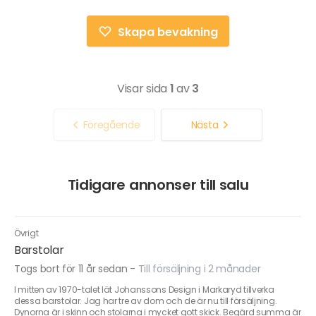
Skapa bevakning
Visar sida
1
av
3
Föregående
Nästa
Tidigare annonser till salu
Övrigt
Barstolar
Togs bort för 11 år sedan
-
Till försäljning i 2 månader
I mitten av 1970-talet lät Johanssons Design i Markaryd tillverka
dessa barstolar. Jag har tre av dom och de är nu till försäljning.
Dynorna är i skinn och stolarna i mycket gott skick. Begärd summa är