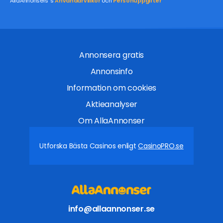
AllaAnnonsers´s
Användarvillkor
och
Personuppgifter
Annonsera gratis
Annonsinfo
Information om cookies
Aktieanalyser
Om AllaAnnonser
Utforska Bästa Casinos enligt
CasinoPRO.se
info@allaannonser.se