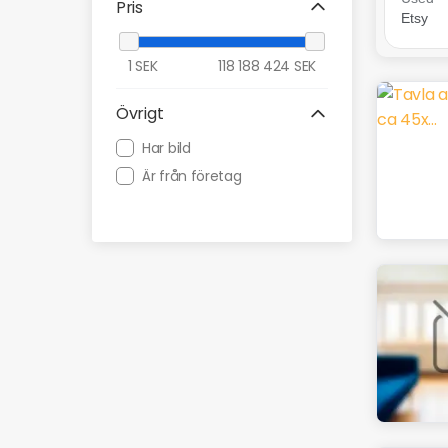
Pris
1
SEK
118 188 424
SEK
Övrigt
Har bild
Är från företag