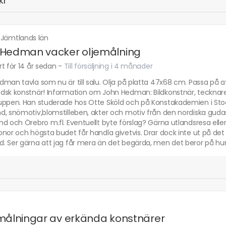
kr
·
Jämtlands län
 Hedman vacker oljemålning
t för 14 år sedan
-
Till försäljning i 4 månader
man tavla som nu är till salu. Olja på platta 47x68 cm. Passa på a
sk konstnär! Information om John Hedman: Bildkonstnär, tecknare, f
uppen. Han studerade hos Otte Sköld och på Konstakademien i Stock
d, snömotiv,blomstilleben, akter och motiv från den nordiska guda
d och Örebro m.fl. Eventuellt byte förslag? Gärna utlandsresa eller li
nor och högsta budet får handla givetvis. Drar dock inte ut på det lä
 Ser gärna att jag får mera än det begärda, men det beror på hur 
målningar av erkända konstnärer