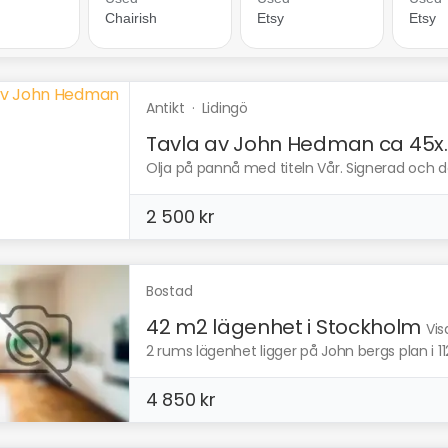
Antikt
·
Lidingö
Tavla av John Hedman ca 45x..
Olja på pannå med titeln Vår. Signerad och da
2 500 kr
Bostad
42 m2 lägenhet i Stockholm
Vis
2 rums lägenhet ligger på John bergs plan i 1
4 850 kr