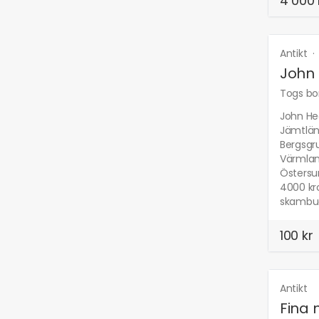
4 000 
Antikt
John
Togs bor
John Hed
Jämtländ
Bergsgr
Värmlan
Östersun
4000 kro
skambud.
100 kr
Antikt
Fina 