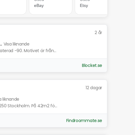
2 år
.
Visa liknande
terad -90. Motivet är från...
Blocket.se
12 dagar
a liknande
1250 Stockholm. På 42m2 fö...
Findroommate.se