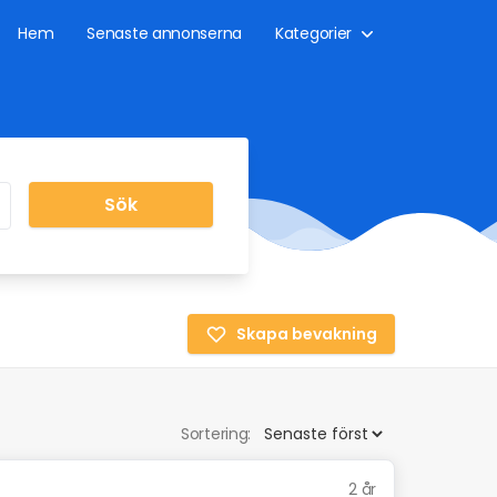
Hem
Senaste annonserna
Kategorier
Sök
Skapa bevakning
Sortering:
2 år