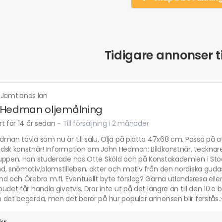
Tidigare annonser ti
·
Jämtlands län
 Hedman oljemålning
t för 14 år sedan
-
Till försäljning i 2 månader
man tavla som nu är till salu. Olja på platta 47x68 cm. Passa på a
sk konstnär! Information om John Hedman: Bildkonstnär, tecknare, f
uppen. Han studerade hos Otte Sköld och på Konstakademien i Stock
d, snömotiv,blomstilleben, akter och motiv från den nordiska guda
d och Örebro m.fl. Eventuellt byte förslag? Gärna utlandsresa eller 
udet får handla givetvis. Drar inte ut på det längre än till den 10:e 
det begärda, men det beror på hur populär annonsen blir förstås.: