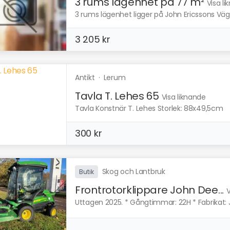
3 rums lägenhet på 77 m²
Visa l
3 rums lägenhet ligger på John Ericssons Väg
3 205 kr
Antikt
·
Lerum
Tavla T. Lehes 65
Visa liknande
Tavla Konstnär T. Lehes Storlek: 88x49,5cm
300 kr
Skog och Lantbruk
Butik
Frontrotorklippare John Dee...
V
Uttagen 2025. * Gångtimmar: 22H * Fabrikat: J