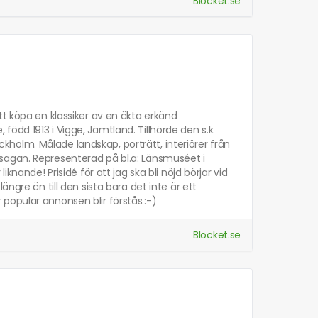
Blocket.se
tt köpa en klassiker av en äkta erkänd
ödd 1913 i Vigge, Jämtland. Tillhörde den s.k.
holm. Målade landskap, porträtt, interiörer från
sagan. Representerad på bl.a: Länsmuséet i
knande! Prisidé för att jag ska bli nöjd börjar vid
ngre än till den sista bara det inte är ett
populär annonsen blir förstås.:-)
Blocket.se