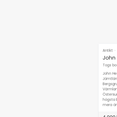
Antikt
John
Togs bor
John Hed
Jämtländ
Bergsgr
Värmlan
Östersun
högsta b
mera än 