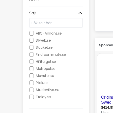
FILTER
Sajt
ABC-Annons.se
Bilweb.se
Blocket.se
Findroommate.se
Hifitorget.se
Metropol.se
Monster.se
Plick.se
Studentlya.nu
Traidy.se