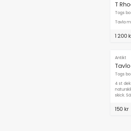
T Rho
Togs bor
Tavla må
1 200 k
Antikt
Tavlo
Togs bor
4 st dek
naturski
skick. S
150 kr