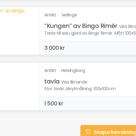
Antikt
·
Vellinge
”Kungen” av Bingo Rimér
Visa lik
Tavla till salu gjord av Bingo Rimér. Mått 100x
3 000 kr
Antikt
·
Helsingborg
tavla
Visa liknande
Stor tavla ,akrylmålning. 100x100cm
1 500 kr
Skapa bevaknin