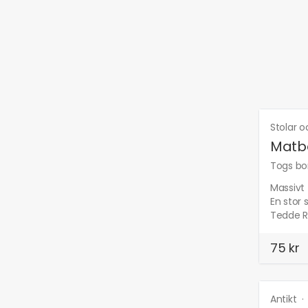
Stolar o
Matb
Togs bor
Massivt 
En stor 
Tedde Rh
75 kr
Antikt