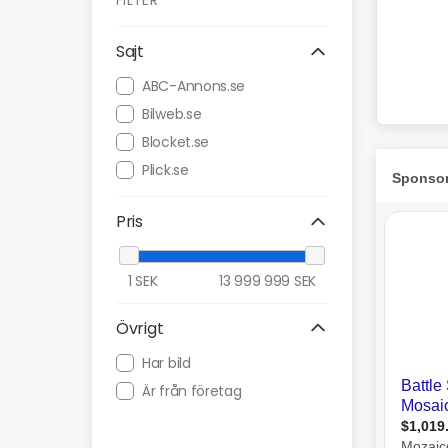
FILTER
Sajt
ABC-Annons.se
Bilweb.se
Blocket.se
Plick.se
Pris
1
SEK
13 999 999
SEK
Övrigt
Har bild
Är från företag