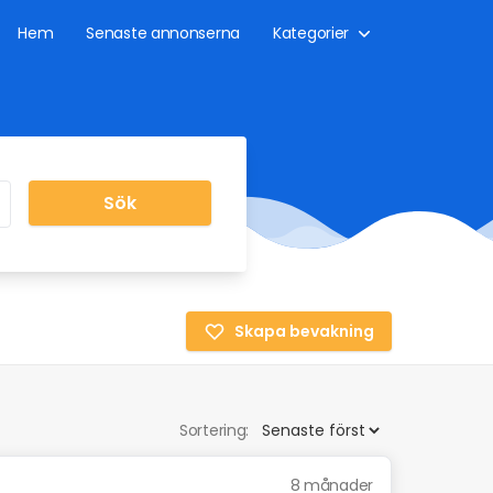
Hem
Senaste annonserna
Kategorier
Sök
Skapa bevakning
Sortering:
8 månader