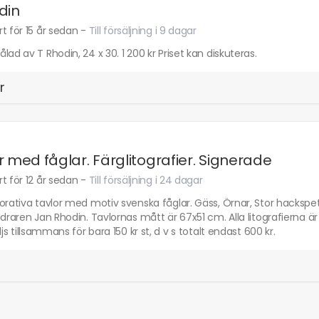
din
t för 15 år sedan
-
Till försäljning i 9 dagar
lad av T Rhodin, 24 x 30. 1 200 kr Priset kan diskuteras.
r
r med fåglar. Färglitografier. Signerade
t för 12 år sedan
-
Till försäljning i 24 dagar
orativa tavlor med motiv svenska fåglar. Gäss, Örnar, Stor hackspett
ldraren Jan Rhodin. Tavlornas mått är 67x51 cm. Alla litografierna 
äljs tillsammans för bara 150 kr st, d v s totalt endast 600 kr.