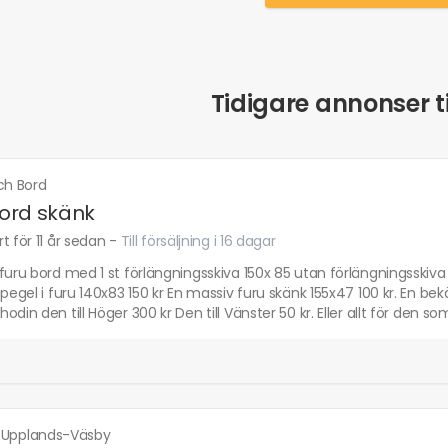
Tidigare annonser ti
ch Bord
ord skänk
t för 11 år sedan
-
Till försäljning i 16 dagar
furu bord med 1 st förlängningsskiva 150x 85 utan förlängningsski
spegel i furu 140x83 150 kr En massiv furu skänk 155x47 100 kr. En bekä
odin den till Höger 300 kr Den till Vänster 50 kr. Eller allt för den som
·
Upplands-Väsby