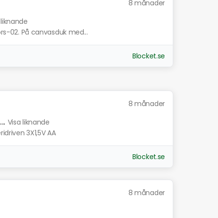
8 månader
 liknande
fors-02. På canvasduk med...
Blocket.se
8 månader
..
Visa liknande
ridriven 3X1,5V AA
Blocket.se
8 månader