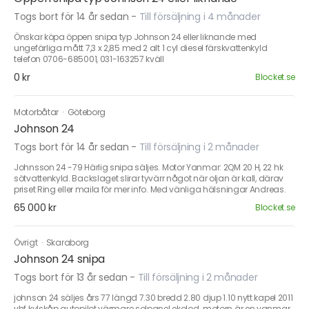
Togs bort för 14 år sedan
-
Till försäljning i 4 månader
Önskar köpa öppen snipa typ Johnson 24 eller liknande med
ungefärliga mått 7,3 x 2,85 med 2 alt 1 cyl diesel färskvattenkyld
telefon 0706-685001, 031-163257 kväll
0 kr
Blocket.se
Motorbåtar
·
Göteborg
Johnson 24
Togs bort för 14 år sedan
-
Till försäljning i 2 månader
Johnsson 24 -79 Härlig snipa säljes. Motor Yanmar: 2QM 20 H, 22 hk
sötvattenkyld. Backslaget slirar tyvärr något när oljan är kall, därav
priset Ring eller maila för mer info. Med vänliga hälsningar Andreas.
65 000 kr
Blocket.se
Övrigt
·
Skaraborg
Johnson 24 snipa
Togs bort för 13 år sedan
-
Till försäljning i 2 månader
johnson 24 säljes års 77 längd 7.30 bredd 2.80 djup 1.10 nytt kapel 2011
vhf.kylskåp.autopilot.värmare.solpanel.ekolod. motorn är en yanmar