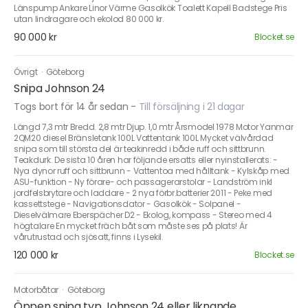
Länspump Ankare Linor Värme Gasolkök Toalett Kapell Badstege Pris
utan lindragare och ekolod 80 000 kr.
90 000 kr
Blocket.se
Övrigt
·
Göteborg
Snipa Johnson 24
Togs bort för 14 år sedan
-
Till försäljning i 21 dagar
Längd 7,3 mtr Bredd. 2,8 mtr Djup. 1,0 mtr Årsmodel 1978 Motor Yanmar
2QM20 diesel Bränsletank 100L Vattentank 100L Mycket välvårdad
snipa som till största del är teakinredd i både ruff och sittbrunn.
Teakdurk. De sista 10 åren har följande ersatts eller nyinstallerats: -
Nya dynor ruff och sittbrunn - Vattentoa med hålltank - Kylskåp med
ASU-funktion - Ny förare- och passagerarstolar - Landström inkl
jordfelsbrytare och laddare - 2 nya förbr.batterier 2011 - Peke med
kassettstege - Navigationsdator - Gasolkök - Solpanel -
Dieselvälmare Eberspächer D2 - Ekolog, kompass - Stereo med 4
högtalare En mycket fräch båt som måste ses på plats! Är
vårutrustad och sjösatt, finns i Lysekil.
120 000 kr
Blocket.se
Motorbåtar
·
Göteborg
Öppen snipa typ Johnson 24 eller liknande