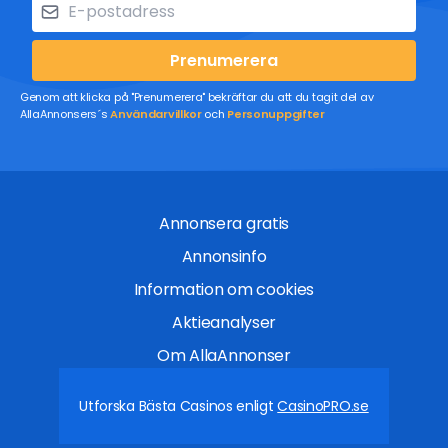
Prenumerera
Genom att klicka på "Prenumerera" bekräftar du att du tagit del av
AllaAnnonsers´s
Användarvillkor
och
Personuppgifter
Annonsera gratis
Annonsinfo
Information om cookies
Aktieanalyser
Om AllaAnnonser
Utforska Bästa Casinos enligt
CasinoPRO.se