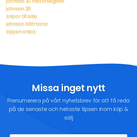
johnson 30 motorseglare
johnson 26
snipor till salu
johnson båtmotor
öppen snipa
Missa inget nytt
Prenumerera på vårt nyhetsbrev för att få reda
på de senaste och hetaste tipsen inom köp &
sälj