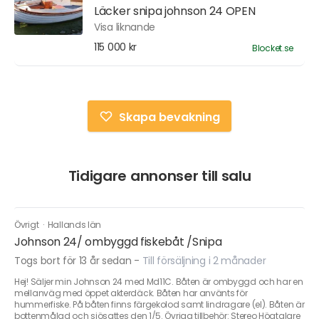
Läcker snipa johnson 24 OPEN
Visa liknande
115 000 kr
Blocket.se
Skapa bevakning
Tidigare annonser till salu
Övrigt
·
Hallands län
Johnson 24/ ombyggd fiskebåt /Snipa
Togs bort för 13 år sedan
-
Till försäljning i 2 månader
Hej! Säljer min Johnson 24 med Md11C. Båten är ombyggd och har en
mellanväg med öppet akterdäck. Båten har använts för
hummerfiske. På båten finns färgekolod samt lindragare (el). Båten är
bottenmålad och sjösattes den 1/5. Övriga tillbehör: Stereo Högtalare