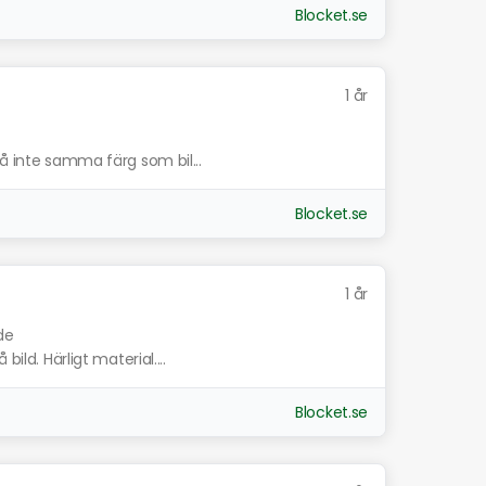
Blocket.se
1 år
så inte samma färg som bil...
Blocket.se
1 år
de
ild. Härligt material....
Blocket.se