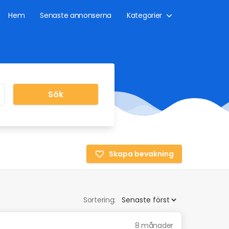
Hem
Senaste annonserna
Kategorier
Sök
Skapa bevakning
Sortering:
8 månader