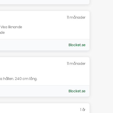
11 månader
Visa liknande
nde
Blocket.se
11 månader
a hållen. 240 cm lång.
Blocket.se
1 år