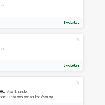
nde
Blocket.se
1 år
nde
Blocket.se
1 år
...
Visa liknande
melrosa och passar bra över ba...