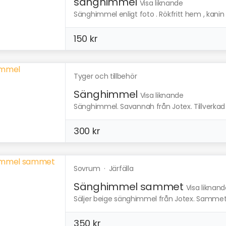
sänghimmel
Visa liknande
Sänghimmel enligt foto . Rökfritt hem , kanin
150 kr
Tyger och tillbehör
Sänghimmel
Visa liknande
Sänghimmel. Savannah från Jotex. Tillverkad
300 kr
Sovrum
·
Järfälla
Sänghimmel sammet
Visa liknan
Säljer beige sänghimmel från Jotex. Sammetsl
350 kr