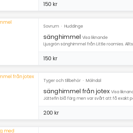
150 kr
Sovrum
·
Huddinge
sänghimmel
Visa liknande
Ljusgrön sänghimmel från Little roomies. Allt
150 kr
Tyger och tillbehör
·
Mölndal
sänghimmel från jotex
Visa liknan
Jättefin blå färg men var svårt att få exakt på b
200 kr