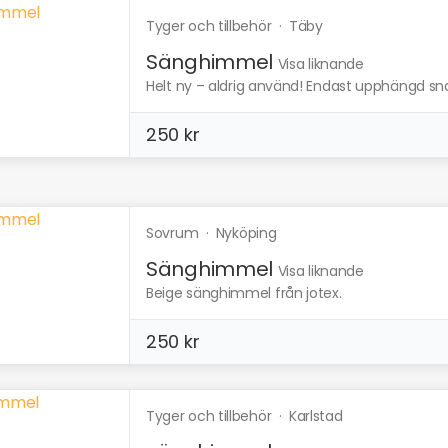
Tyger och tillbehör
·
Täby
Sänghimmel
Visa liknande
Helt ny – aldrig använd! Endast upphängd snabbt
250 kr
Sovrum
·
Nyköping
Sänghimmel
Visa liknande
Beige sänghimmel från jotex.
250 kr
Tyger och tillbehör
·
Karlstad