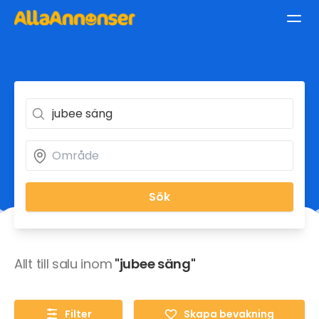
Sök
Allt till salu inom
"jubee säng"
Filter
Skapa bevakning