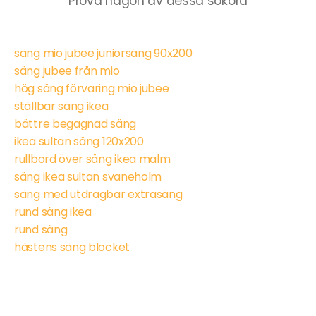
Prova någon av dessa sökord
säng mio jubee juniorsäng 90x200
säng jubee från mio
hög säng förvaring mio jubee
ställbar säng ikea
bättre begagnad säng
ikea sultan säng 120x200
rullbord över säng ikea malm
säng ikea sultan svaneholm
säng med utdragbar extrasäng
rund säng ikea
rund säng
hästens säng blocket