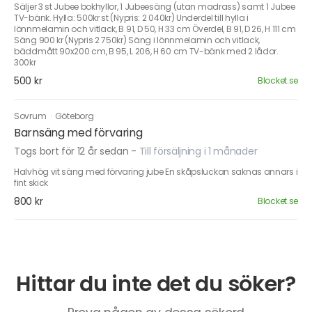
Säljer 3 st Jubee bokhyllor, 1 Jubeesäng (utan madrass) samt 1 Jubee
TV-bänk. Hylla: 500kr st (Nypris: 2 040kr) Underdel till hylla i
lönnmelamin och vitlack, B 91, D 50, H 33 cm Överdel, B 91, D 26, H 111 cm
Säng 900 kr (Nypris 2 750kr) Säng i lönnmelamin och vitlack,
bäddmått 90x200 cm, B 95, L 206, H 60 cm TV-bänk med 2 lådor.
300kr
500 kr
Blocket.se
Sovrum
·
Göteborg
Barnsäng med förvaring
Togs bort för 12 år sedan
-
Till försäljning i 1 månader
Halvhög vit säng med förvaring jube En skåpsluckan saknas annars i
fint skick
800 kr
Blocket.se
Hittar du inte det du söker?