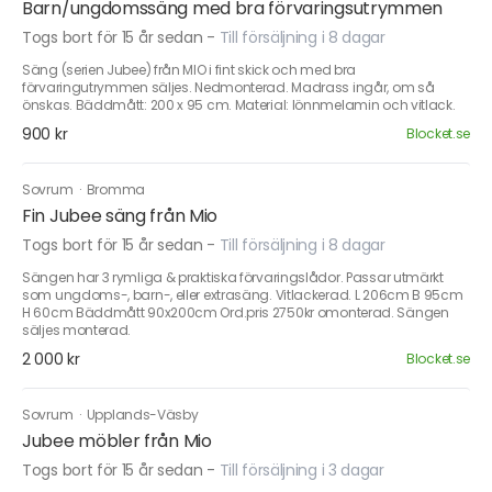
Barn/ungdomssäng med bra förvaringsutrymmen
Togs bort för 15 år sedan
-
Till försäljning i 8 dagar
Säng (serien Jubee) från MIO i fint skick och med bra
förvaringutrymmen säljes. Nedmonterad. Madrass ingår, om så
önskas. Bäddmått: 200 x 95 cm. Material: lönnmelamin och vitlack.
900 kr
Blocket.se
Sovrum
·
Bromma
Fin Jubee säng från Mio
Togs bort för 15 år sedan
-
Till försäljning i 8 dagar
Sängen har 3 rymliga & praktiska förvaringslådor. Passar utmärkt
som ungdoms-, barn-, eller extrasäng. Vitlackerad. L 206cm B 95cm
H 60cm Bäddmått 90x200cm Ord.pris 2750kr omonterad. Sängen
säljes monterad.
2 000 kr
Blocket.se
Sovrum
·
Upplands-Väsby
Jubee möbler från Mio
Togs bort för 15 år sedan
-
Till försäljning i 3 dagar