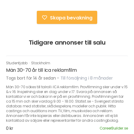
Skapa bevakning
Tidigare annonser till salu
Studentjobb
·
Stockholm
Män 30-70 år till Ica reklamfilm
Togs bort för 14 år sedan
-
Till försäljning i 8 månader
Män 30-70 sökes till talroll i ICA reklamfilm. Provfilmning sker under v.15
& v.16. Inspelning sker en dag under v.17. Svara på annonsen så
kontaktar vi er och bokar in er på en provfilmning. Provfilmningen tar
ca 15 min och sker vardag 9.00 - 18.00. Statist.se - Sverigest största
databas med statister, skådespelare, modeller och publik. Hitta
castings och auditions inom TV, film, musikvideo och reklam.
Annonsen får inte kopieras eller distribueras. Annonsören vill ej bli
kontaktad av säljare eller representanter för andra castingbolag.
0 kr
CareerBuilder.se