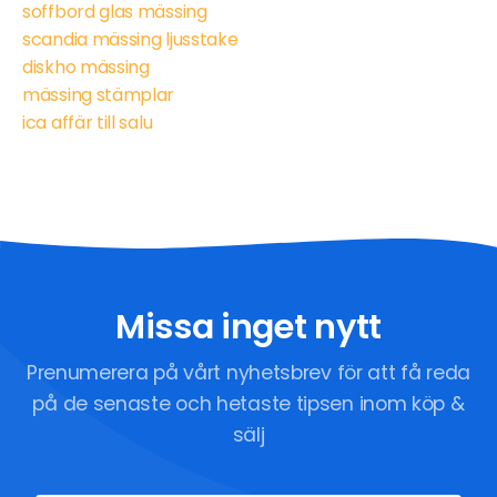
soffbord glas mässing
scandia mässing ljusstake
diskho mässing
mässing stämplar
ica affär till salu
Missa inget nytt
Prenumerera på vårt nyhetsbrev för att få reda
på de senaste och hetaste tipsen inom köp &
sälj