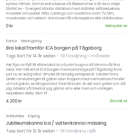
syntes i filmen. Anmäl erat intresse så återkommer vi till de vi väljer.
Statist.se - Sverigest största databas med statister, skådespelare,
modeller och publik. Hitta castings och auditions inom TV, film,
musikvideo och reklam. Annonsen får inte kopieras eller distribueras.
0 kr
Metrojobb.se
Kontor
·
Helsingborg
Bra lokal framför ICA borgen på Tågaborg
Togs bort för 14 år sedan
-
Till försäljning i 1 månader
Hej! Pga av flytt till större lokal är vi tyvärr tvugna att lämna vår fina
lokal. Här mitt emot ICA borgen med kanonläge på Tågaborg finns
just nu en ledig lokal. Uthyres till lämplig entreprenör. Lokalen finns
direkt i anslutningen till gatan utan trappor med normalstora fönster
ut mot gatan, se bifogad bild. Först till kvarn är det som gäller och då
jag arbetar så föredrar jag gärna sms eller mail och vänligen
respektera detta. Mvh VF
4 200 kr
Blocket.se
Antikviteter
·
Köping
Jubileumskanna Ica / vattenkanna i mässing
Togs bort för 12 år sedan
-
Till försäljning i Igår