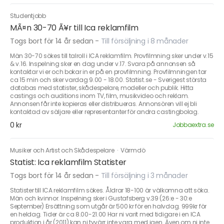
Studentjobb
MÃ¤n 30-70 Ã¥r till Ica reklamfilm
Togs bort för 14 år sedan
-
Till försäljning i 8 månader
Män 30-70 sökes till talroll i ICA reklamfilm. Provfilmning sker under v.15
& v.16. Inspelning sker en dag under v.17. Svara på annonsen så
kontaktar vi er och bokar in er på en provfilmning. Provfilmningen tar
ca 15 min och sker vardag 9.00 - 18.00. Statist.se - Sverigest största
databas med statister, skådespelare, modeller och publik. Hitta
castings och auditions inom TV, film, musikvideo och reklam.
Annonsen får inte kopieras eller distribueras. Annonsören vill ej bli
kontaktad av säljare eller representanter för andra castingbolag.
0 kr
Jobbaextra.se
Musiker och Artist och Skådespelare
·
Värmdö
Statist: Ica reklamfilm Statister
Togs bort för 14 år sedan
-
Till försäljning i 3 månader
Statister till ICA reklamfilm sökes. Åldrar 18-100 är välkomna att söka.
Män och kvinnor. Inspelning sker i Gustafsberg v.39 (26:e - 30:e
September) Ersättning som utgår är 500 kr för en halvdag. 999kr för
en heldag. Tider är ca 8.00-21.00 Har ni varit med tidigare i en ICA
produktion i år (2011) kan ni tyvärr inte vara med igen. Även om ni inte