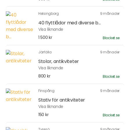
Helsingborg
9 månader
40 flyttlådor med diverse b...
Visa liknande
1 500 kr
Blocket.se
Järfälla
9 månader
Stolar, antikviteter
Visa liknande
800 kr
Blocket.se
Finspång
9 månader
Stativ för antikviteter
Visa liknande
150 kr
Blocket.se
Tyresö
9 månader