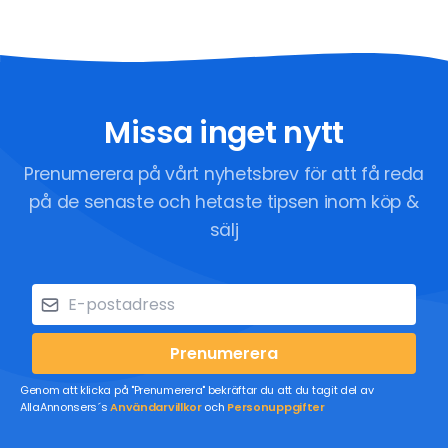
Missa inget nytt
Prenumerera på vårt nyhetsbrev för att få reda
på de senaste och hetaste tipsen inom köp &
sälj
Prenumerera
Genom att klicka på "Prenumerera" bekräftar du att du tagit del av
AllaAnnonsers´s
Användarvillkor
och
Personuppgifter