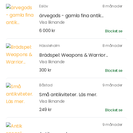
Eslöv
8 månader
ärvegods - gamla fina antik...
Visa liknande
6 000 kr
Blocket.se
Hässleholm
8 månader
Brädspel: Weapons & Warrior...
Visa liknande
300 kr
Blocket.se
Båstad
9 månader
Små antikviteter. Läs mer.
Visa liknande
249 kr
Blocket.se
9 månader