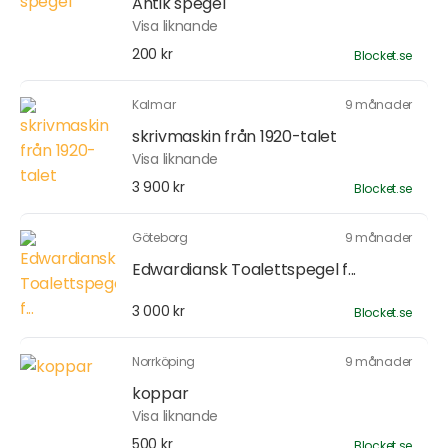
Antik spegel
Visa liknande
200 kr
Blocket.se
Kalmar
9 månader
skrivmaskin från 1920-talet
Visa liknande
3 900 kr
Blocket.se
Göteborg
9 månader
Edwardiansk Toalettspegel f...
3 000 kr
Blocket.se
Norrköping
9 månader
koppar
Visa liknande
500 kr
Blocket.se