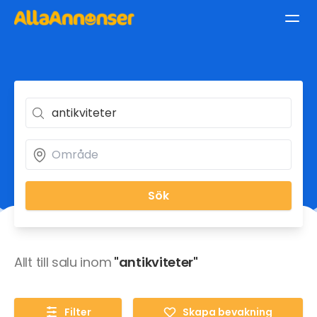
Sök
Allt till salu inom
"antikviteter"
Filter
Skapa bevakning