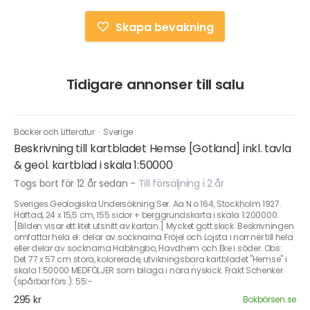
Skapa bevakning
Tidigare annonser till salu
Böcker och Litteratur
·
Sverige
Beskrivning till kartbladet Hemse [Gotland] inkl. tavla
& geol. kartblad i skala 1:50000
Togs bort för 12 år sedan
-
Till försäljning i 2 år
Sveriges Geologiska Undersökning Ser. Aa N:o 164, Stockholm 1927.
Häftad, 24 x 15,5 cm, 155 sidor + berggrundskarta i skala 1:200000.
[Bilden visar ett litet utsnitt av kartan.] Mycket gott skick. Beskrivningen
omfattar hela el. delar av socknarna Fröjel och Lojsta i norr ner till hela
eller delar av socknarna Hablingbo, Havdhem och Eke i söder. Obs:
Det 77 x 57 cm stora, kolorerade, utvikningsbara kartbladet "Hemse" i
skala 1:50000 MEDFÖLJER som bilaga i nära nyskick. Frakt Schenker
(spårbar förs.): 55:-
295 kr
Bokbörsen.se