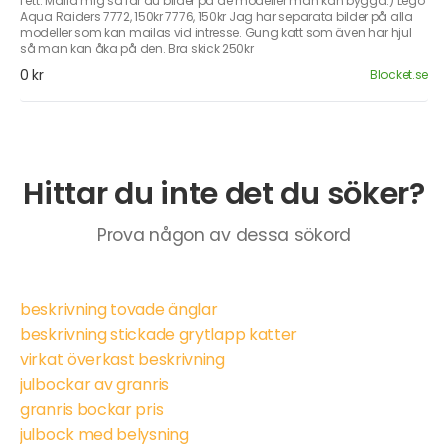
i ett. Maila mig så får du bilder på de modeller man kan bygga.) Lego
Aqua Raiders 7772, 150kr 7776, 150kr Jag har separata bilder på alla
modeller som kan mailas vid intresse. Gung katt som även har hjul
så man kan åka på den. Bra skick 250kr
0 kr
Blocket.se
Hittar du inte det du söker?
Prova någon av dessa sökord
beskrivning tovade änglar
beskrivning stickade grytlapp katter
virkat överkast beskrivning
julbockar av granris
granris bockar pris
julbock med belysning