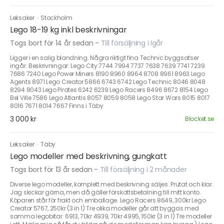
Leksaker
·
Stockholm
Lego 18-19 kg inkl beskrivningar
Togs bort för 14 år sedan
-
Till försäljning i Igår
Ligger i en salig blandning. Några riktigt fina Technic byggsatser
ingår. Beskrivningar: Lego City:7744 7994 7737 7638 7639 7741 7239
7686 7240 Lego Power Miners 8190 8960 8964 8708 8961 8963 Lego
Agents 8971 Lego Creator 5866 6743 6742 Lego Technic 8046 8048
8294 8043 Lego Pirates 6242 6239 Lego Racers 8496 8672 8154 Lego
Bel Ville 7586 Lego Atlantis 8057 8059 8058 Lego Star Wars 8015 8017
8016 7671 8014 7667 Finns i Täby
3 000 kr
Blocket.se
Leksaker
·
Täby
Lego modeller med beskrivning, gungkatt
Togs bort för 13 år sedan
-
Till försäljning i 2 månader
Diverse lego modeller, komplett med beskrivning säljes. Prutat och klar.
Jag skickar gärna, men då gäller förskottsbetalning till mitt konto.
Köparen står för frakt och emballage. Lego Racers 8649, 300kr Lego
Creator 5767, 250kr (3 in 1) Tre olika modeller går att byggas med
samma legobitar. 6913, 70kr 4939, 70kr 4995, 150kr (3 in 1) Tre modeller