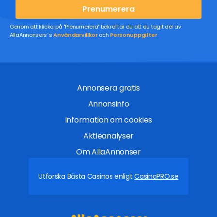
Prenumerera
Genom att klicka på "Prenumerera" bekräftar du att du tagit del av
AllaAnnonsers´s
Användarvillkor
och
Personuppgifter
Annonsera gratis
Annonsinfo
Information om cookies
Aktieanalyser
Om AllaAnnonser
Utforska Bästa Casinos enligt
CasinoPRO.se