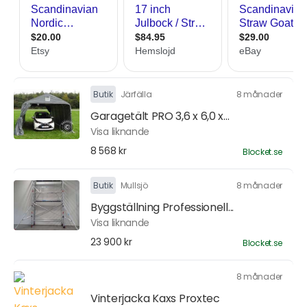
Butik
Järfälla
8 månader
Garagetält PRO 3,6 x 6,0 x...
Visa liknande
8 568 kr
Blocket.se
Butik
Mullsjö
8 månader
Byggställning Professionell...
Visa liknande
23 900 kr
Blocket.se
8 månader
Vinterjacka Kaxs Proxtec