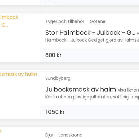
Tyger och tillbehör
·
Götene
Stor Halmbock - Julbock - G...
V
Halmbock - Julbock Gediget gjord av Halmslöj
600 kr
Sundbyberg
Julbocksmask av halm
Visa likna
Kasta ut den plastiga jultomten, sätt dig i resp
1 050 kr
Djur
·
Landskrona