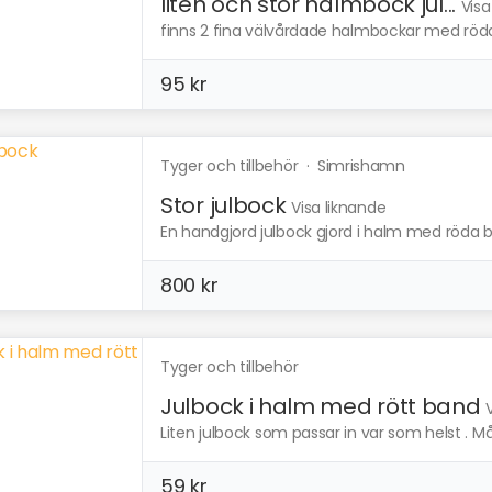
liten och stor halmbock jul...
Visa
finns 2 fina välvårdade halmbockar med röda ba
95 kr
Tyger och tillbehör
·
Simrishamn
Stor julbock
Visa liknande
En handgjord julbock gjord i halm med röda
800 kr
Tyger och tillbehör
Julbock i halm med rött band
Liten julbock som passar in var som helst . M
59 kr