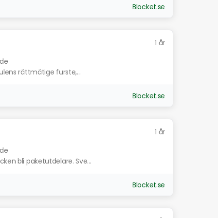
Blocket.se
1 år
nde
lens rättmätige furste,...
Blocket.se
1 år
nde
ken bli paketutdelare. Sve...
Blocket.se