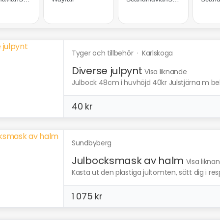
Tyger och tillbehör
·
Karlskoga
Diverse julpynt
Visa liknande
Julbock 48cm i huvhöjd 40kr Julstjärna m be
40 kr
Sundbyberg
Julbocksmask av halm
Visa likna
Kasta ut den plastiga jultomten, sätt dig i resp
1 075 kr