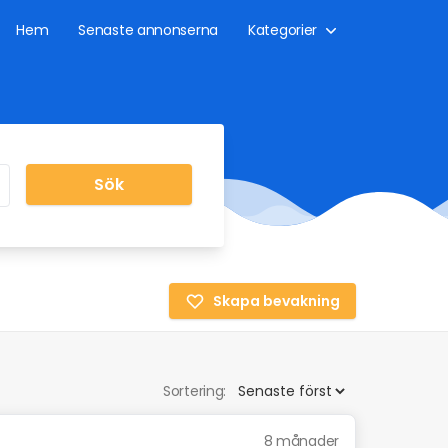
Hem
Senaste annonserna
Kategorier
Sök
Skapa bevakning
Sortering:
8 månader