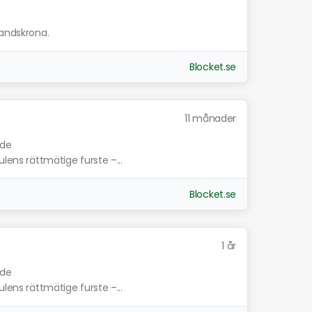
Landskrona.
Blocket.se
11 månader
nde
ulens rättmätige furste –...
Blocket.se
1 år
nde
ulens rättmätige furste –...