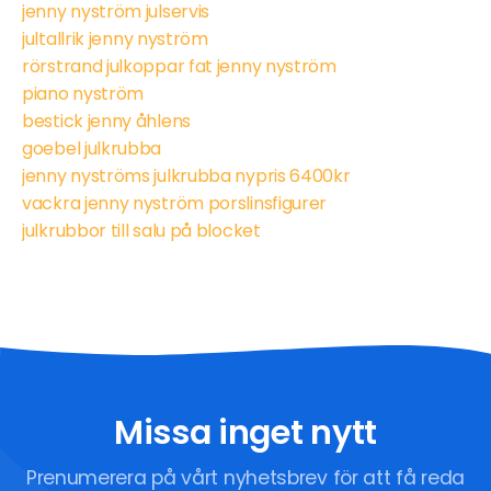
jenny nyström julservis
jultallrik jenny nyström
rörstrand julkoppar fat jenny nyström
piano nyström
bestick jenny åhlens
goebel julkrubba
jenny nyströms julkrubba nypris 6400kr
vackra jenny nyström porslinsfigurer
julkrubbor till salu på blocket
Missa inget nytt
Prenumerera på vårt nyhetsbrev för att få reda