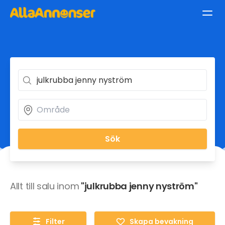
Sök
Allt till salu inom
"julkrubba jenny nyström"
Filter
Skapa bevakning