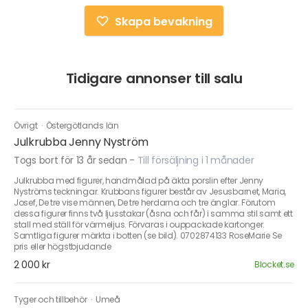
Skapa bevakning
Tidigare annonser till salu
Övrigt
·
Östergötlands län
Julkrubba Jenny Nyström
Togs bort för 13 år sedan
-
Till försäljning i 1 månader
Julkrubba med figurer, handmålad på äkta porslin efter Jenny
Nyströms teckningar. Krubbans figurer består av Jesusbarnet, Maria,
Josef, De tre vise männen, De tre herdarna och tre änglar. Förutom
dessa figurer finns två ljusstakar (åsna och får) i samma stil samt ett
stall med ställ för värmeljus. Förvaras i ouppackade kartonger.
Samtliga figurer märkta i botten (se bild). 0702874133 RoseMarie Se
pris eller högstbjudande
2 000 kr
Blocket.se
Tyger och tillbehör
·
Umeå