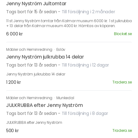
Jenny Nyström Jultomtar
Togs bort för 15 år sedan
-
Till försäljning i 2 månader
11 st Jenny Nyström tomtar från Kalmar museum 6000 kr. 1 st julkrubba
+ 13 delar från Kalmar museum 4000 kr. Hämtas av köparen.
6 000 kr
Blocket.se
Möbler och Heminredning
·
Eslöv
Jenny Nyström julkrubba 14 delar
Togs bort för 13 år sedan
-
Till försäljning i 12 dagar
Jenny Nyström julkrubba 14 delar
1 200 kr
Tradera.se
Möbler och Heminredning
·
Munkedal
JULKRUBBA efter Jenny Nyström
Togs bort för 13 år sedan
-
Till försäljning i 8 dagar
JULKRUBBA efter Jenny Nyström
500 kr
Tradera.se