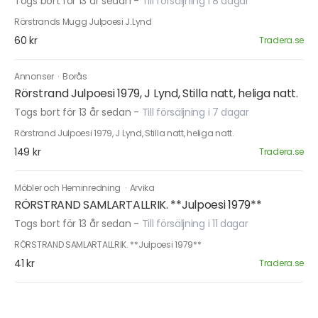
Togs bort för 13 år sedan
-
Till försäljning i 8 dagar
Rörstrands Mugg Julpoesi J.Lynd
60 kr
Tradera.se
Annonser
·
Borås
Rörstrand Julpoesi 1979, J Lynd, Stilla natt, heliga natt.
Togs bort för 13 år sedan
-
Till försäljning i 7 dagar
Rörstrand Julpoesi 1979, J Lynd, Stilla natt, heliga natt.
149 kr
Tradera.se
Möbler och Heminredning
·
Arvika
RÖRSTRAND SAMLARTALLRIK. **Julpoesi 1979**
Togs bort för 13 år sedan
-
Till försäljning i 11 dagar
RÖRSTRAND SAMLARTALLRIK. **Julpoesi 1979**
41 kr
Tradera.se