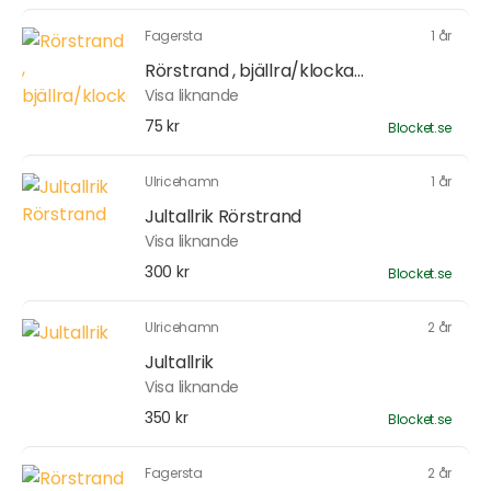
Fagersta
1 år
Rörstrand , bjällra/klocka...
Visa liknande
75 kr
Blocket.se
Ulricehamn
1 år
Jultallrik Rörstrand
Visa liknande
300 kr
Blocket.se
Ulricehamn
2 år
Jultallrik
Visa liknande
350 kr
Blocket.se
Fagersta
2 år