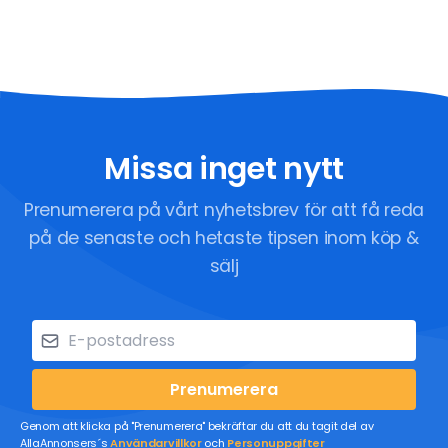
Missa inget nytt
Prenumerera på vårt nyhetsbrev för att få reda
på de senaste och hetaste tipsen inom köp &
sälj
Prenumerera
Genom att klicka på "Prenumerera" bekräftar du att du tagit del av
AllaAnnonsers´s
Användarvillkor
och
Personuppgifter