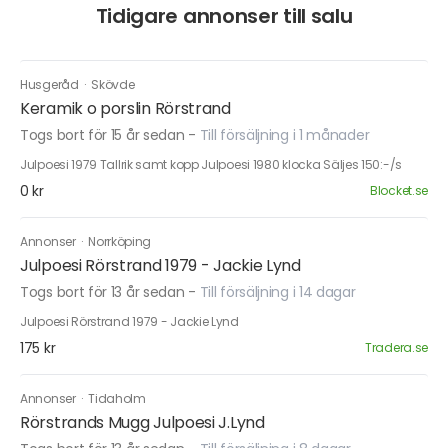
Tidigare annonser till salu
Husgeråd
·
Skövde
Keramik o porslin Rörstrand
Togs bort för 15 år sedan
-
Till försäljning i 1 månader
Julpoesi 1979 Tallrik samt kopp Julpoesi 1980 klocka Säljes 150:-/s
0 kr
Blocket.se
Annonser
·
Norrköping
Julpoesi Rörstrand 1979 - Jackie Lynd
Togs bort för 13 år sedan
-
Till försäljning i 14 dagar
Julpoesi Rörstrand 1979 - Jackie Lynd
175 kr
Tradera.se
Annonser
·
Tidaholm
Rörstrands Mugg Julpoesi J.Lynd