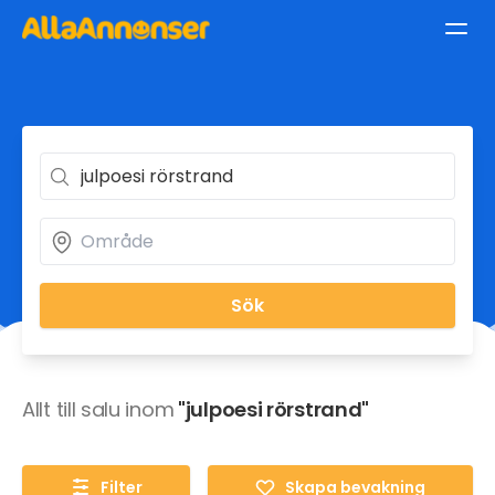
Sök
Allt till salu inom
"julpoesi rörstrand"
Filter
Skapa bevakning