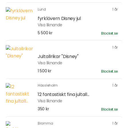
Lund
1 år
fyrklövern Disney jul
Visa liknande
5 500 kr
Blocket.se
1 år
Jultallrikar "Disney"
Visa liknande
1 500 kr
Blocket.se
Hässleholm
1 år
12 fantastiskt fina jultall...
Visa liknande
350 kr
Blocket.se
Bromma
1 år