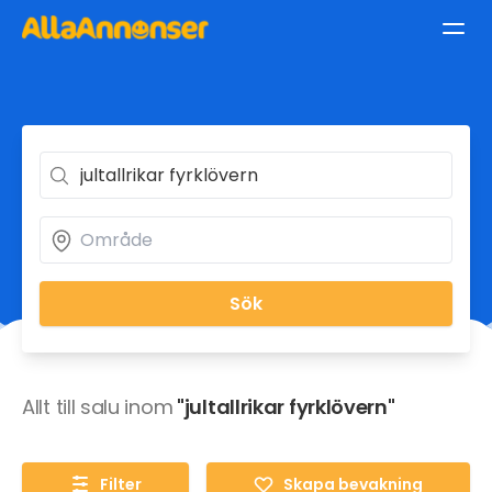
Sök
Allt till salu inom
"jultallrikar fyrklövern"
Filter
Skapa bevakning