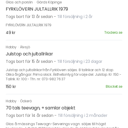
Glas och porslin
·
Gärds Köpinge
FYRKLÖVERN JULTALLRIK 1979
Togs bort för 13 år sedan
-
Till försäljning i 2 år
FYRKLÖVERN JULTALLRIK 1979
49 kr
Tradera.se
Hobby
·
Älvsjö
Julstop och jultallrikar
Togs bort för 15 år sedan
-
Till försäljning i 23 dagar
Julstop och jultallrikar från Fyrklövern säljes. 8 tallrikar och 12 stop.
Olika årgångar. Prima skick. Äkthetsintyg för varje del. Julstop. Kr: 150:-
Tallrik. Kr: 100:- Tfn. nr: 073-982 76 37
150 kr
Blocket.se
Hobby
·
Öckerö
70 tals teevagn, + samlar objekt
Togs bort för 14 år sedan
-
Till försäljning i 2 månader
Glas å mässings Teevagn-Serverings vagn. säljes till högst