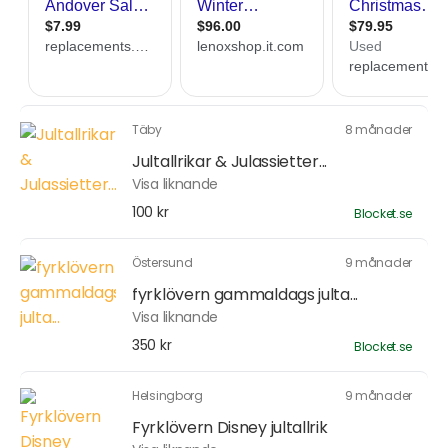
Täby
8 månader
Jultallrikar & Julassietter...
Visa liknande
100 kr
Blocket.se
Östersund
9 månader
fyrklövern gammaldags julta...
Visa liknande
350 kr
Blocket.se
Helsingborg
9 månader
Fyrklövern Disney jultallrik