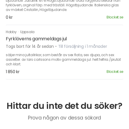
bjudande. Jultallrik 1978 Högst bjudande. Guld förgyllda skedar från
fyrklövern, orginal förp. med träställ. Högstbjudande. Italienska glas
av märket Cristallin, Högstbjudande.
0 kr
Blocket.se
Hobby
·
Uppsala
Fyrklöverns gammeldags jul
Togs bort för 14 år sedan
-
Till försäljning i 1 månader
säljer mina jultallrikar, som består av sex flata, sex djupa, och sex
assietter. av lars carlssons motiv gammeldags jul. helt felfria./prutat
och klart.
1 850 kr
Blocket.se
Hittar du inte det du söker?
Prova någon av dessa sökord