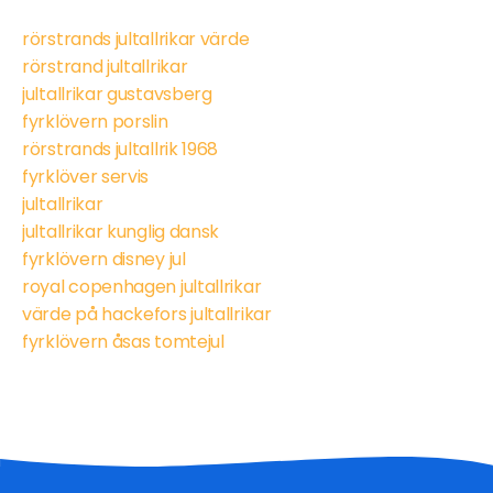
rörstrands jultallrikar värde
rörstrand jultallrikar
jultallrikar gustavsberg
fyrklövern porslin
rörstrands jultallrik 1968
fyrklöver servis
jultallrikar
jultallrikar kunglig dansk
fyrklövern disney jul
royal copenhagen jultallrikar
värde på hackefors jultallrikar
fyrklövern åsas tomtejul