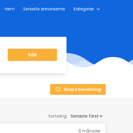
Hem
Senaste annonserna
Kategorier
Sök
Skapa bevakning
Sortering:
8 månader