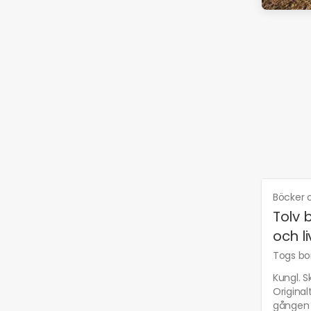
Böcker o
Tolv 
och l
Togs bor
Kungl. S
Original
gången 