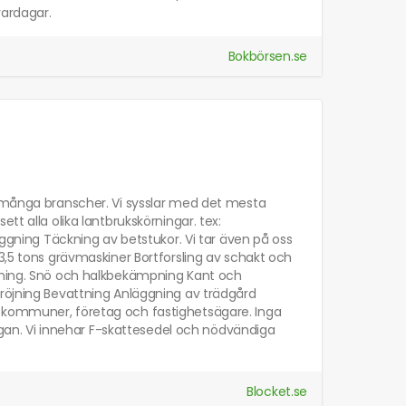
vardagar.
Bokbörsen.se
i många branscher. Vi sysslar med det mesta
tt alla olika lantbrukskörningar. tex:
ing Täckning av betstukor. Vi tar även på oss
 3,5 tons grävmaskiner Bortforsling av schakt och
olning. Snö och halkbekämpning Kant och
mröjning Bevattning Anläggning av trädgård
kare, kommuner, företag och fastighetsägare. Inga
rågan. Vi innehar F-skattesedel och nödvändiga
Blocket.se