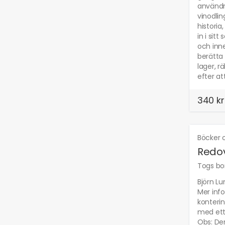
användn
vinodlin
historia
in i sit
och inne
berätta 
lager, r
efter a
340 kr
Böcker o
Redov
Togs bor
Björn Lu
Mer inf
konteri
med ett 
Obs: Den