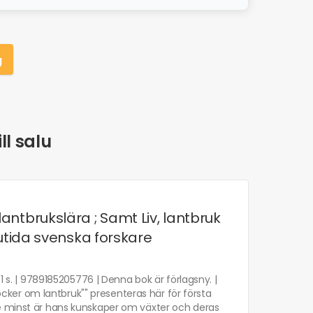
g
ll salu
antbrukslära ; Samt Liv, lantbruk
nutida svenska forskare
1 s. | 9789185205776 | Denna bok är förlagsny. |
böcker om lantbruk"" presenteras här för första
te minst är hans kunskaper om växter och deras