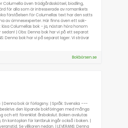
 Columella även trädgårdsskötsel, biodling,
rd för alla som är intresserade av romarrikets
ka förståelsen för Columellas text har den satts
ivna av ämnesexperter. Här finns även ett sak-
t läsa Columellas bok - ja, nästan höra honom
 sedan! | Obs: Denna bok har vi på ett separat
NS: Denna bok har vi på separat lager. Vi strävar
Bokbörsen.se
56 | Denna bok är förlagsny. | Språk: Svenska ---
är beskrivs den löpande bokföringen med många
 och ett förenklat årsbokslut. Boken avslutas
 En kontoplan för lantbruk ingår också i boken. |
veranstid. Se villkoren nedan. | LEVERANS: Denna