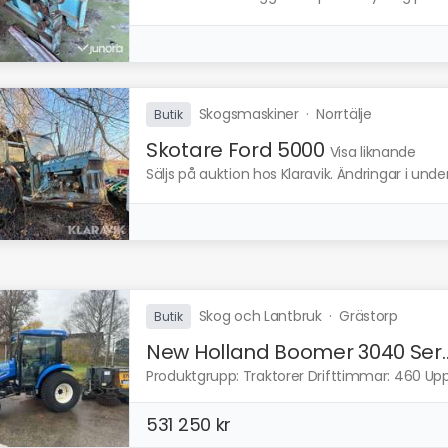
Skogsmaskiner
·
Norrtälje
Butik
Skotare Ford 5000
Visa liknande
Säljs på auktion hos Klaravik. Ändringar i und
Skog och Lantbruk
·
Grästorp
Butik
New Holland Boomer 3040 Ser..
Produktgrupp: Traktorer Drifttimmar: 460 Upps
531 250 kr