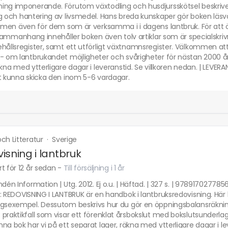
ing imponerande. Förutom växtodling och husdjursskötsel beskriver
g och hantering av livsmedel. Hans breda kunskaper gör boken läsvä
, men även för dem som är verksamma i i dagens lantbruk. För att ö
t sammanhang innehåller boken även tolv artiklar som är specialskr
hållsregister, samt ett utförligt växtnamnsregister. Välkommen at
- om lantbrukandet möjligheter och svårigheter för nästan 2000 år
äkna med ytterligare dagar i leveranstid. Se villkoren nedan. | LEVERA
tt kunna skicka den inom 5-6 vardagar.
ch Litteratur
·
Sverige
isning i lantbruk
t för 12 år sedan
-
Till försäljning i 1 år
ndén Information | Utg. 2012. Ej o.u. | Häftad. | 327 s. | 97891702778
o: REDOVISNING I LANTBRUK är en handbok i lantbruksredovisning. H
ngsexempel. Dessutom beskrivs hur du gör en öppningsbalansräkning
praktikfall som visar ett förenklat årsbokslut med bokslutsunderlag.
na bok har vi på ett separat lager, räkna med ytterligare dagar i le