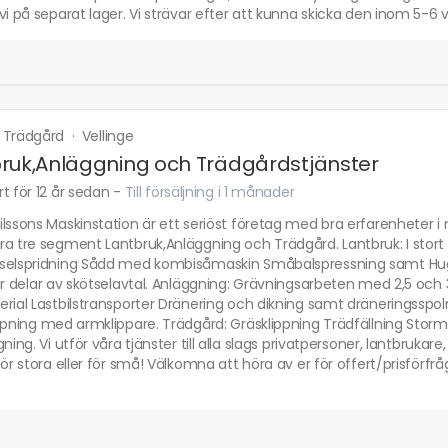
vi på separat lager. Vi strävar efter att kunna skicka den inom 5-6 
 Trädgård
·
Vellinge
ruk,Anläggning och Trädgårdstjänster
t för 12 år sedan
-
Till försäljning i 1 månader
lssons Maskinstation är ett seriöst företag med bra erfarenheter 
a tre segment Lantbruk,Anläggning och Trädgård. Lantbruk: I stort se
selspridning Sådd med kombisåmaskin Småbalspressning samt Huggn
er delar av skötselavtal. Anläggning: Grävningsarbeten med 2,5 och
erial Lastbilstransporter Dränering och dikning samt dräneringssp
ppning med armklippare. Trädgård: Gräsklippning Trädfällning Stor
gning. Vi utför våra tjänster till alla slags privatpersoner, lantbru
för stora eller för små! Välkomna att höra av er för offert/prisförf
.