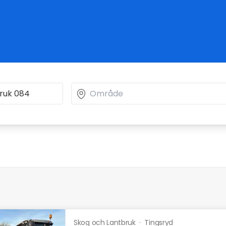
Skog och Lantbruk
·
Tingsryd