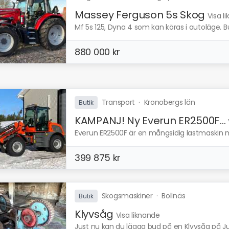
Massey Ferguson 5s Skog
Visa l
Mf 5s 125, Dyna 4 som kan köras i autoläge. Buk
880 000 kr
Transport
·
Kronobergs län
Butik
KAMPANJ! Ny Everun ER2500F...
Everun ER2500F är en mångsidig lastmaskin 
399 875 kr
Skogsmaskiner
·
Bollnäs
Butik
Klyvsåg
Visa liknande
Just nu kan du lägga bud på en Klyvsåg på Jun