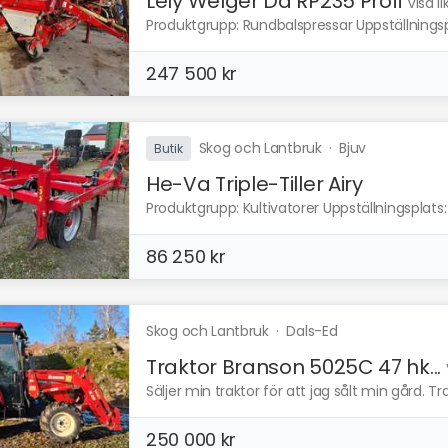
Lely Welger Da RP235 Profi
Visa l
Produktgrupp: Rundbalspressar Uppställningspl
247 500 kr
Skog och Lantbruk
·
Bjuv
Butik
He-Va Triple-Tiller Airy
Produktgrupp: Kultivatorer Uppställningsplats: 
86 250 kr
Skog och Lantbruk
·
Dals-Ed
Traktor Branson 5025C 47 hk...
Säljer min traktor för att jag sålt min gård. Tr
250 000 kr