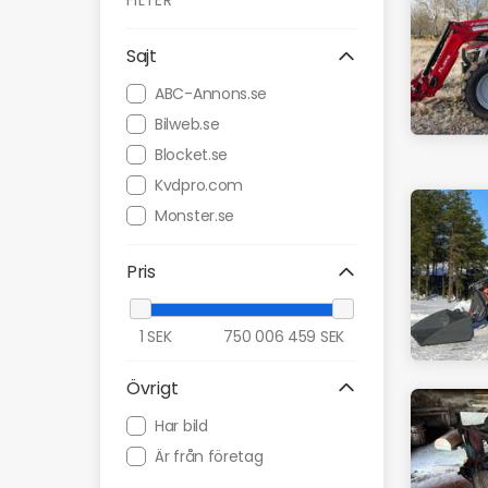
FILTER
Sajt
ABC-Annons.se
Bilweb.se
Blocket.se
Kvdpro.com
Monster.se
Pris
1
SEK
750 006 459
SEK
Övrigt
Har bild
Är från företag