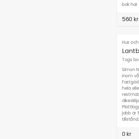
bok har 
560 kr
Hus och
Lantb
Togs bor
Simon Ni
inom vår
Fastgöd
hela ell
restmat
dikeskli
Plattläg
jobb är 
tillstånd
0 kr