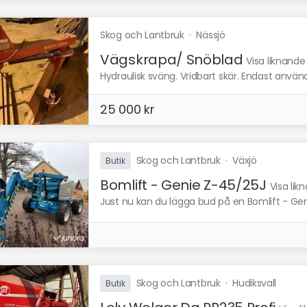
Skog och Lantbruk
·
Nässjö
Vägskrapa/ Snöblad
Visa liknande
Hydraulisk sväng. Vridbart skär. Endast anvä
25 000 kr
Skog och Lantbruk
·
Växjö
Butik
Bomlift - Genie Z-45/25J
Visa lik
Just nu kan du lägga bud på en Bomlift - Geni
Skog och Lantbruk
·
Hudiksvall
Butik