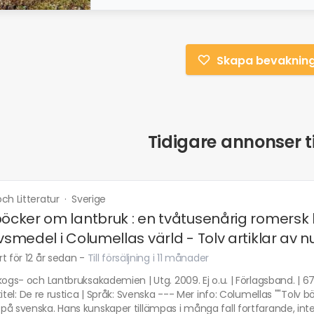
Skapa bevaknin
Tidigare annonser ti
ch Litteratur
·
Sverige
böcker om lantbruk : en tvåtusenårig romersk l
ivsmedel i Columellas värld - Tolv artiklar av 
t för 12 år sedan
-
Till försäljning i 11 månader
kogs- och Lantbruksakademien | Utg. 2009. Ej o.u. | Förlagsband. | 67
titel: De re rustica | Språk: Svenska --- Mer info: Columellas ""Tolv 
på svenska. Hans kunskaper tillämpas i många fall fortfarande, in