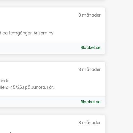
8 månader
nd ca femgånger. Är som ny.
Blocket.se
8 månader
nande
e Z-45/25J på Junora. För...
Blocket.se
8 månader