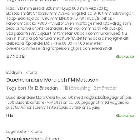
Höjd: 1310 mm Bredd: 820 mm Djup: 660 mm Vikt: 720 kg
Eldstadsmått: 540x330 mm Avsvalningstid: ca 8-10 tim Anslutningar:
Topp-Bak Höjd cc: 1090 mm Effekt: 3-10 kW Tillval/tillbehör: -
Panoramalucka +300 kr Vi utför även montage med rotavdrag som
betalar halva arbetskostnaden. Ni är välkommna till vår butik på
Storgatan 9 i Arvidsjaur ( mitt mellan OK och Kommunalhuset). Nu
kan ni handla på faktura med KLARNA det finns också möjlighet att
delbetala. Öppetider Mån - Fre 08.00 - 17.00 eller efter
överenskommelse. Ring för personligt pris och leveranstid!
47 200 kr
Blocket.se
Badrum
·
Kiruna
Duschblandare Mora och FM Mattsson
Togs bort för 12 år sedan
-
Till försäljning i 2 månader
Duschblandare Mora Cera Ny, cc 160 med vägbricka(begagnat) pris
1200 Duschblandare FM Mattsson cc160, begagnat med vägbricka
pris750 Annonsören vill inte störas av telefonsäljare.
0 kr
Blocket.se
Lägenheter
·
Kiruna
Drömlägenhet i Kiruna