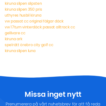
kiruna slipen slipsten
kiruna slipen 350 pris
uthyres husbil kiruna
vw passat cc original fälgar däck
vw 17tum vinterdäck passat alltrack cc
gellivare cc
kiruna ark
spelrätt örebro city golf cc
kiruna slipen luna
Missa inget nytt
Prenumerera på vårt nyhetsbrev för att få reda