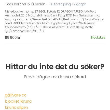
Togs bort för 15 år sedan
-
Till försäljning i 2 dagar
Pris exklusive moms: 87 920kr Polaris IQ DRAGON TURBO KAMPANJ
Årsmodell: 2010 Mätarställning: 0 mil Färg: RÖD Typ: Snöskoter Info:
Avdragbar moms, Sekventiell växellåda, Beskrivning: IQ Turbo Dragon
med 140Hk fyrtakts motor. Motor Typ/Kylning: Fyrtakt/Vätskekyld
Cylindervolym (cc): 2/750 Bränslesystem: EFI Vikt 263kg Matta
L/B/Kamhöjd: 3070/380/32
99 900 kr
Blocket.se
Hittar du inte det du söker?
Prova någon av dessa sökord
gällivare cc
blocket kiruna
kiruna slipen