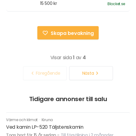
15 500 kr
Blocket.se
Skapa bevakning
Visar sida
1
av
4
Föregående
Nästa
Tidigare annonser till salu
Värme och klimat
·
Kiruna
Ved kamin LP-520 Täljstenskamin
Togs bort för 15 år sedan
-
Till försäljning i 2 månader