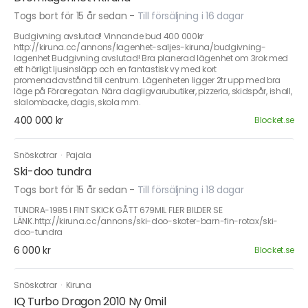
Togs bort för 15 år sedan
-
Till försäljning i 16 dagar
Budgivning avslutad! Vinnande bud 400 000kr
http://kiruna.cc/annons/lagenhet-saljes-kiruna/budgivning-
lagenhet Budgivning avslutad! Bra planerad lägenhet om 3rok med
ett härligt ljusinsläpp och en fantastisk vy med kort
promenadavstånd till centrum. Lägenheten ligger 2tr upp med bra
läge på Föraregatan. Nära dagligvarubutiker, pizzeria, skidspår, ishall,
slalombacke, dagis, skola mm.
400 000 kr
Blocket.se
Snöskotrar
·
Pajala
Ski-doo tundra
Togs bort för 15 år sedan
-
Till försäljning i 18 dagar
TUNDRA-1985 I FINT SKICK GÅTT 679MIL FLER BILDER SE
LÄNK.http://kiruna.cc/annons/ski-doo-skoter-barn-fin-rotax/ski-
doo-tundra
6 000 kr
Blocket.se
Snöskotrar
·
Kiruna
IQ Turbo Dragon 2010 Ny 0mil