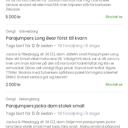
för att ha råd med en ny. Jackan hämtas hos mig i Solna eller
skickas endast rek eller med DHL men köparen står för kostaden.
/Madde
5 000 kr
Blocket.se
Övrigt
·
Sölvesborg
Parajumpers Long Bear först till kvarn
Togs bort för 12 år sedan
-
Till försäljning i 8 dagar
Jackor & Ytterplagg, stl. 36 (S), dam Jättefin svart Parajumpers Long
Bear strl Small vilket motsvarar 36. Väldigt fint skick, ser ut att vara ny
men om man känner på den så har tyvärr fodret flyttat sig lite i ex
armvecket. Därav det väldigt låga priset. Slarvat bort kvittot. Nypris
7799kr. Skickas med Schenkers spårbara paket för högsta säkerhet
(89kr). Endast seriösa gör sig besvär!
2 000 kr
Blocket.se
Övrigt
·
Helsingborg
Parajumpers jacka dam stolek small
Togs bort för 13 år sedan
-
Till försäljning i 9 dagar
Jackor & Ytterplagg, stl. 36 (S), dam Säljer min parajumpers jacka
long bear stolek small med tags, färg svart.. Aldrig använd pågrund