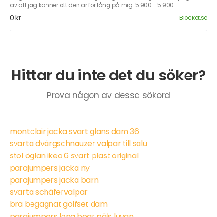
av att jag känner att den är för lång på mig. 5 900:- 5 900:-
0 kr
Blocket.se
Hittar du inte det du söker?
Prova någon av dessa sökord
montclair jacka svart glans dam 36
svarta dvärgschnauzer valpar till salu
stol öglan ikea 6 svart plast original
parajumpers jacka ny
parajumpers jacka barn
svarta schäfervalpar
bra begagnat golfset dam
parajumpers long bear päls luvan