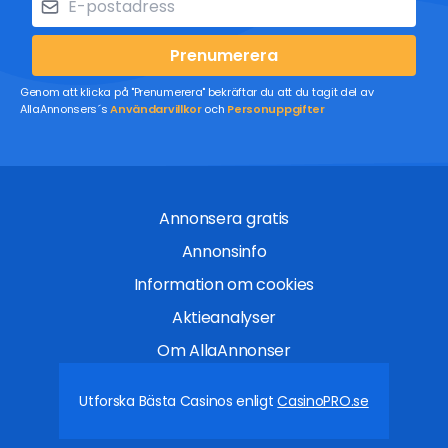
Prenumerera
Genom att klicka på "Prenumerera" bekräftar du att du tagit del av
AllaAnnonsers´s
Användarvillkor
och
Personuppgifter
Annonsera gratis
Annonsinfo
Information om cookies
Aktieanalyser
Om AllaAnnonser
Utforska Bästa Casinos enligt
CasinoPRO.se