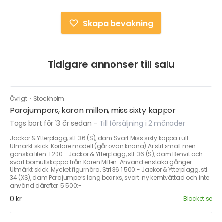
Skapa bevakning
Tidigare annonser till salu
Övrigt
·
Stockholm
Parajumpers, karen millen, miss sixty kappor
Togs bort för 13 år sedan
-
Till försäljning i 2 månader
Jackor & Ytterplagg, stl. 36 (S), dam Svart Miss sixty kappa i ull.
Utmärkt skick. Kortare modell (går ovan knäna) Är strl small men
ganska liten. 1 200:- Jackor & Ytterplagg, stl. 36 (S), dam Benvit och
svart bomullskappa från Karen Millen. Använd enstaka gånger.
Utmärkt skick. Mycket figurnära. Strl 36 1 500:- Jackor & Ytterplagg, stl.
34 (XS), dam Parajumpers long bear xs, svart. ny kemtvättad och inte
använd därefter. 5 500:-
0 kr
Blocket.se