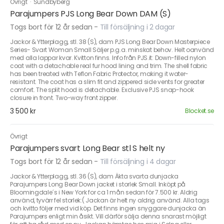
Övrigt
·
Sundbyberg
Parajumpers PJS Long Bear Down DAM (S)
Togs bort för 12 år sedan
-
Till försäljning i 2 dagar
Jackor & Ytterplagg, stl. 38 (S), dam PJS Long Bear Down Masterpiece
Series- Svart Woman Small Säljer p.g.a. minskat behov. Helt oanvänd
med alla lappar kvar. Kvitton finns. Info från PJS.it: Down-filled nylon
coat with a detachable real fur hood lining and trim. The shell fabric
has been treated with Teflon Fabric Protector, making it water-
resistant. The coat has a slim fit and zippered side vents for greater
comfort. The split hood is detachable. Exclusive PJS snap-hook
closure in front. Two-way front zipper.
3 500 kr
Blocket.se
Övrigt
Parajumpers svart Long Bear stl S helt ny
Togs bort för 12 år sedan
-
Till försäljning i 4 dagar
Jackor & Ytterplagg, stl. 36 (S), dam Äkta svarta dunjacka
Parajumpers Long Bear Down jacket i storlek Small. Inköpt på
Bloomingdale´s i New York for ca 1 mån sedan för 7.500 kr. Aldrig
använd, tyvärr fel storlek:( Jackan är helt ny aldrig använd. Alla tags
och kvitto följer med vid köp. Det finns ingen snyggare dunjacka än
Parajumpers enligt min åsikt. Vill därför sälja denna snarast möjligt