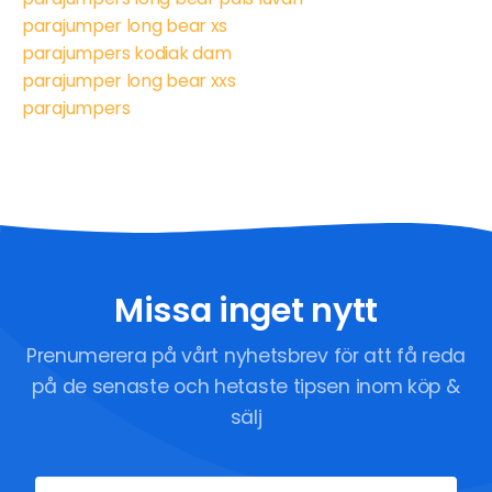
parajumper long bear xs
parajumpers kodiak dam
parajumper long bear xxs
parajumpers
Missa inget nytt
Prenumerera på vårt nyhetsbrev för att få reda
på de senaste och hetaste tipsen inom köp &
sälj