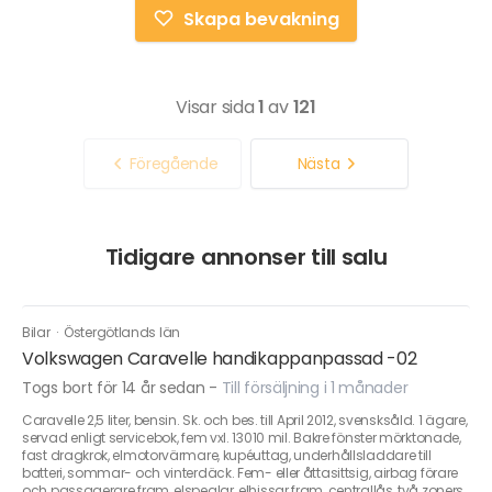
Skapa bevakning
Visar sida
1
av
121
Föregående
Nästa
Tidigare annonser till salu
Bilar
·
Östergötlands län
Volkswagen Caravelle handikappanpassad -02
Togs bort för 14 år sedan
-
Till försäljning i 1 månader
Caravelle 2,5 liter, bensin. Sk. och bes. till April 2012, svensksåld. 1 ägare,
servad enligt servicebok, fem vxl. 13010 mil. Bakre fönster mörktonade,
fast dragkrok, elmotorvärmare, kupéuttag, underhållsladdare till
batteri, sommar- och vinterdäck. Fem- eller åttasittsig, airbag förare
och passagerare fram, elspeglar, elhissar fram, centrallås, två zoners