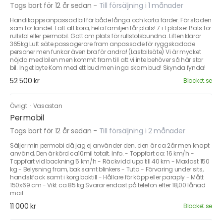
Togs bort för 12 år sedan
-
Till försäljning i 1 månader
Handikappsanpassad bil för både långa och korta färder. För staden
som för landet. Lätt att köra, hela familjen får plats! 7+1 platser Plats för
rullstol eller permobil. Gott om plats för rullstolsbundna. Liften klarar
365kg Luft säte passagerare fram anpassade för ryggskadade
personer men funkar även bra för andra! (Lastbilsäte) Vi är mycket
nöjda med bilen men kommit fram till att vi inte behöver så här stor
bil. Inget byte Kom med ett bud men inga skam bud! Skynda fynda!
52 500 kr
Blocket.se
Övrigt
·
Vasastan
Permobil
Togs bort för 12 år sedan
-
Till försäljning i 2 månader
Säljer min permobi då jag ej använder den. den är ca 2år men knapt
använd, Den är körd ca10mil totalt. Info. - Toppfart ca: 16 km/h -
Toppfart vid backning 5 km/h - Räckvidd upp till 40 km - Maxlast 150
kg - Belysning fram, bak samt blinkers - Tuta - Förvaring under sits,
handskfack samt i korg baktill - Hållare för käpp eller paraply - Mått
150x69 cm - Vikt ca 85 kg Svarar endast på telefon efter 18,00 lånad
mail.
11 000 kr
Blocket.se