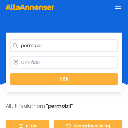
Sök
Allt till salu inom
"permobil"
Filter
Skapa bevakning