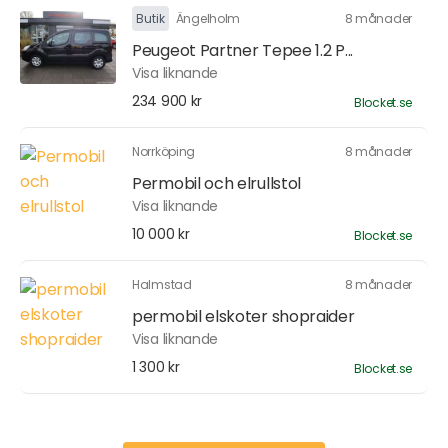
Butik
Ängelholm
8 månader
Peugeot Partner Tepee 1.2 P...
Visa liknande
234 900 kr
Blocket.se
Norrköping
8 månader
Permobil och elrullstol
Visa liknande
10 000 kr
Blocket.se
Halmstad
8 månader
permobil elskoter shopraider
Visa liknande
1 300 kr
Blocket.se