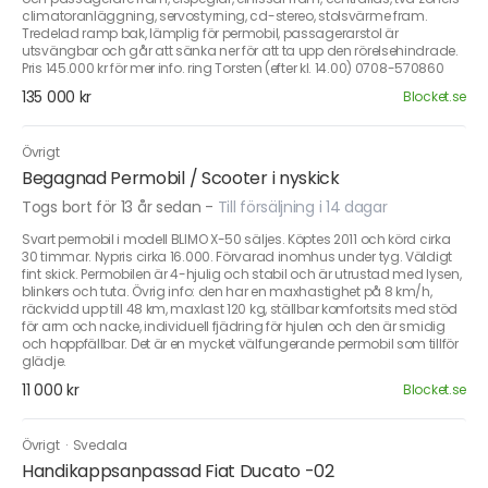
climatoranläggning, servostyrning, cd-stereo, stolsvärme fram.
Tredelad ramp bak, lämplig för permobil, passagerarstol är
utsvängbar och går att sänka ner för att ta upp den rörelsehindrade.
Pris 145.000 kr för mer info. ring Torsten (efter kl. 14.00) 0708-570860
135 000 kr
Blocket.se
Övrigt
Begagnad Permobil / Scooter i nyskick
Togs bort för 13 år sedan
-
Till försäljning i 14 dagar
Svart permobil i modell BLIMO X-50 säljes. Köptes 2011 och körd cirka
30 timmar. Nypris cirka 16.000. Förvarad inomhus under tyg. Väldigt
fint skick. Permobilen är 4-hjulig och stabil och är utrustad med lysen,
blinkers och tuta. Övrig info: den har en maxhastighet på 8 km/h,
räckvidd upp till 48 km, maxlast 120 kg, ställbar komfortsits med stöd
för arm och nacke, individuell fjädring för hjulen och den är smidig
och hoppfällbar. Det är en mycket välfungerande permobil som tillför
glädje.
11 000 kr
Blocket.se
Övrigt
·
Svedala
Handikappsanpassad Fiat Ducato -02