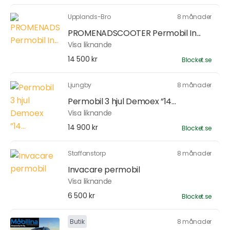
Upplands-Bro
8 månader
PROMENADSCOOTER Permobil In...
Visa liknande
14 500 kr
Blocket.se
Ljungby
8 månader
Permobil 3 hjul Demoex ”14...
Visa liknande
14 900 kr
Blocket.se
Staffanstorp
8 månader
Invacare permobil
Visa liknande
6 500 kr
Blocket.se
Butik
8 månader