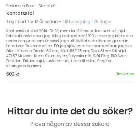
Stolar och Bord
·
Skellefteå
Kontorsstol
Togs bort för 12 år sedan
-
Till försäljning i 25 dagar
Kontorsstol inköpt 2014-01-10, men den 3 februari lossnade ett hjul -
fabrikationsfel anser jag. Idag kostar stolen 1 199 kr men jag köpte den
under kampanj som är priset jag satt. Kvittot och därmed garantin
finns kvar för reklamation. Då jag själv bara har permobil kan jag inte
återställa den. Bredd: 60 cm, Höjd: 116/125 cm, Djup: 61 cm Sitthöjd:
47/57 Material: Krom, Skum, Nylon, Polyester nät, Stål Färg: Blå,Svart
Funktion: Friktionshjul, Justerbar höjd, Metallbotten, Steglös
lutningsmekanism
600 kr
Blocket.se
Hittar du inte det du söker?
Prova någon av dessa sökord