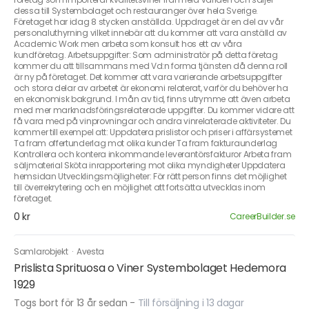
dessa till Systembolaget och restauranger över hela Sverige.
Företaget har idag 8 stycken anställda. Uppdraget är en del av vår
personaluthyrning vilket innebär att du kommer att vara anställd av
Academic Work men arbeta som konsult hos ett av våra
kundföretag. Arbetsuppgifter: Som administratör på detta företag
kommer du att tillsammans med Vd:n forma tjänsten då denna roll
är ny på företaget. Det kommer att vara varierande arbetsuppgifter
och stora delar av arbetet är ekonomi relaterat, varför du behöver ha
en ekonomisk bakgrund. I mån av tid, finns utrymme att även arbeta
med mer marknadsföringsrelaterade uppgifter. Du kommer vidare att
få vara med på vinprovningar och andra vinrelaterade aktiviteter. Du
kommer till exempel att: Uppdatera prislistor och priser i affärsystemet
Ta fram offertunderlag mot olika kunder Ta fram fakturaunderlag
Kontrollera och kontera inkommande leverantörsfakturor Arbeta fram
säljmaterial Sköta inrapportering mot olika myndigheter Uppdatera
hemsidan Utvecklingsmöjligheter: För rätt person finns det möjlighet
till överrekrytering och en möjlighet att fortsätta utvecklas inom
företaget.
0 kr
CareerBuilder.se
Samlarobjekt
·
Avesta
Prislista Sprituosa o Viner Systembolaget Hedemora
1929
Togs bort för 13 år sedan
-
Till försäljning i 13 dagar