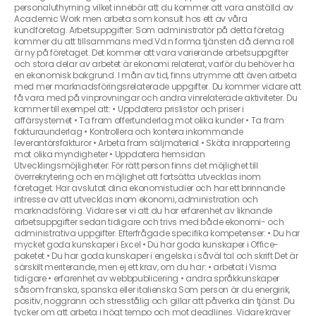
personaluthyrning vilket innebär att du kommer att vara anställd av
Academic Work men arbeta som konsult hos ett av våra
kundföretag. Arbetsuppgifter: Som administratör på detta företag
kommer du att tillsammans med Vd:n forma tjänsten då denna roll
är ny på företaget. Det kommer att vara varierande arbetsuppgifter
och stora delar av arbetet är ekonomi relaterat, varför du behöver ha
en ekonomisk bakgrund. I mån av tid, finns utrymme att även arbeta
med mer marknadsföringsrelaterade uppgifter. Du kommer vidare att
få vara med på vinprovningar och andra vinrelaterade aktiviteter. Du
kommer till exempel att: • Uppdatera prislistor och priser i
affärsystemet • Ta fram offertunderlag mot olika kunder • Ta fram
fakturaunderlag • Kontrollera och kontera inkommande
leverantörsfakturor • Arbeta fram säljmaterial • Sköta inrapportering
mot olika myndigheter • Uppdatera hemsidan
Utvecklingsmöjligheter: För rätt person finns det möjlighet till
överrekrytering och en möjlighet att fortsätta utvecklas inom
företaget. Har avslutat dina ekonomistudier och har ett brinnande
intresse av att utvecklas inom ekonomi, administration och
marknadsföring. Vidare ser vi att du har erfarenhet av liknande
arbetsuppgifter sedan tidigare och trivs med både ekonomi- och
administrativa uppgifter. Efterfrågade specifika kompetenser: • Du har
mycket goda kunskaper i Excel • Du har goda kunskaper i Office-
paketet • Du har goda kunskaper i engelska i såväl tal och skrift Det är
särskilt meriterande, men ej ett krav, om du har: • arbetat i Visma
tidigare • erfarenhet av webbpublicering • andra språkkunskaper
såsom franska, spanska eller italienska Som person är du energirik,
positiv, noggrann och stresstålig och gillar att påverka din tjänst. Du
tycker om att arbeta i högt tempo och mot deadlines. Vidare kräver