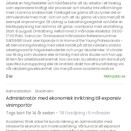
arbetet en hög flexibilitet och förståelse för att du arbetar i ett företag
som expanderar kraftigt där processer och struktur inte alltid hänger
med i samma snabba takt. Företaget ser gärna att du tycker det är
stimulerande med mat- och vin och att du gärna vill vara med på till
exempel vinprovningar. Ett utdrag ur belastningsregistret och/eller en
kreditupplysning kan komma att göras i samband med anställning.
Start: 8 augusti Omfattning: Heltid minst 3 månader Arbetstid: 09:00-
17:00 Plats: Solna Lön: Timbaserad månadslön Referensnummer:
SAE56681 Urval: sker löpande Vi är Home of the Young Professionals -
ett bemanningsföretag med siktet inställt på att bli världens största
arbetsgivare för högskolestudenter och unga akademiker. Vi vänder
oss till dig som studerar eller är färdig med dina studier och har upp
till fem års arbetslivserfarenhet. Hos oss kan du arbeta som konsult på
specifika kunduppdrag eller bli anställd direkt hos ett kundföretag via
vår rekryteringsverksamhet. Läs mer på www.academicwork.se.
0 kr
Metrojobb.se
Administration
·
Stockholm
Administratör med ekonomisk inriktning till expansiv
vinimportör
Togs bort för 14 år sedan
-
Till försäljning i 6 månader
Academic Work söker för kunds räkning en administratör med
intresse för ekonomi och marknadsföring. Vår kund är ett expansivt
företag som importerar kvalitetsviner från hela världen och säljer