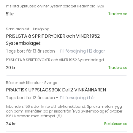
Prislista Sprituosa o Viner Systembolaget Hedemora 1929
51 kr
Tradera.se
Samlarobjekt
·
Linköping
PRISLISTA å SPRITDRYCKER och VINER 1952
Systembolaget
Togs bort för 13 år sedan
-
Till försäljning i 12 dagar
PRISLISTA å SPRITDRYCKER och VINER 1952 Systembolaget
20 kr
Tradera.se
Böcker och Litteratur
·
Sverige
PRAKTISK UPPSLAGSBOK Del 2 VINKÄNNAREN
Togs bort för 12 år sedan
-
Till försäljning i 1 år
Inbunden. 156 sidor. Imiterat halvfranskt band. Spricka mellan rygg
och pärm. Innehåller bla prislistor från "Nya Systembolaget" oktober
1961. Namnad med stämpel. (5)
24 kr
Bokbörsen.se