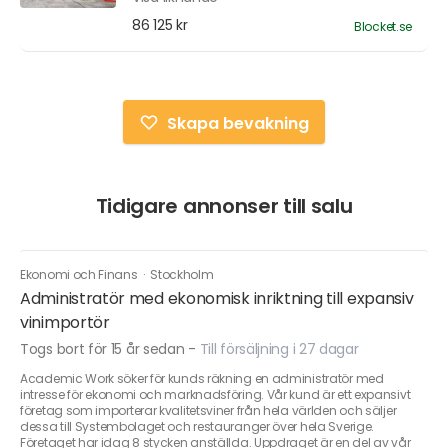
86 125 kr
Blocket.se
Skapa bevakning
Tidigare annonser till salu
Ekonomi och Finans
·
Stockholm
Administratör med ekonomisk inriktning till expansiv
vinimportör
Togs bort för 15 år sedan
-
Till försäljning i 27 dagar
Academic Work söker för kunds räkning en administratör med
intresse för ekonomi och marknadsföring. Vår kund är ett expansivt
företag som importerar kvalitetsviner från hela världen och säljer
dessa till Systembolaget och restauranger över hela Sverige.
Företaget har idag 8 stycken anställda. Uppdraget är en del av vår