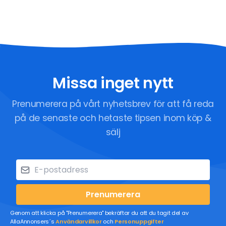
Missa inget nytt
Prenumerera på vårt nyhetsbrev för att få reda
på de senaste och hetaste tipsen inom köp &
sälj
Prenumerera
Genom att klicka på "Prenumerera" bekräftar du att du tagit del av
AllaAnnonsers´s
Användarvillkor
och
Personuppgifter