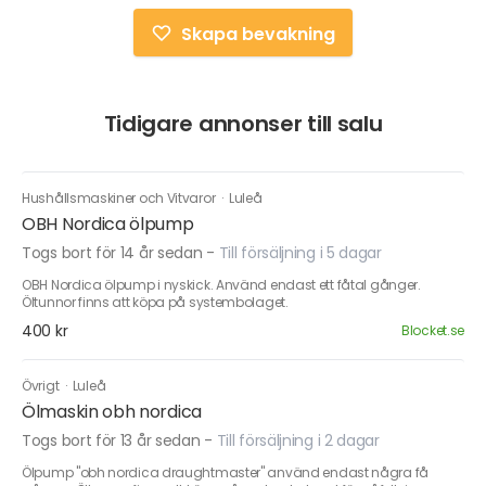
Skapa bevakning
Tidigare annonser till salu
Hushållsmaskiner och Vitvaror
·
Luleå
OBH Nordica ölpump
Togs bort för 14 år sedan
-
Till försäljning i 5 dagar
OBH Nordica ölpump i nyskick. Använd endast ett fåtal gånger.
Öltunnor finns att köpa på systembolaget.
400 kr
Blocket.se
Övrigt
·
Luleå
Ölmaskin obh nordica
Togs bort för 13 år sedan
-
Till försäljning i 2 dagar
Ölpump "obh nordica draughtmaster" använd endast några få