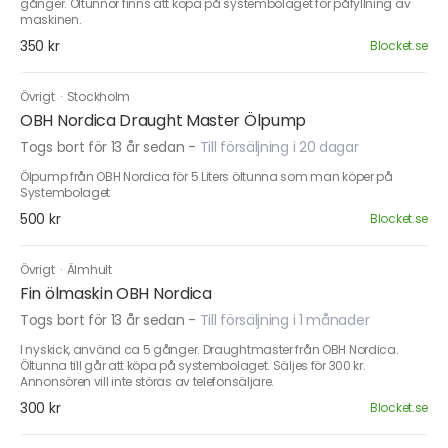
gånger. Öltunnor finns att köpa på systembolaget för påfyllning av
maskinen.
350 kr
Blocket.se
Övrigt
·
Stockholm
OBH Nordica Draught Master Ölpump
Togs bort för 13 år sedan
-
Till försäljning i 20 dagar
Ölpump från OBH Nordica för 5 Liters öltunna som man köper på
Systembolaget
500 kr
Blocket.se
Övrigt
·
Älmhult
Fin ölmaskin OBH Nordica
Togs bort för 13 år sedan
-
Till försäljning i 1 månader
I nyskick, använd ca 5 gånger. Draughtmaster från OBH Nordica.
Öltunna till går att köpa på systembolaget. Säljes för 300 kr.
Annonsören vill inte störas av telefonsäljare.
300 kr
Blocket.se