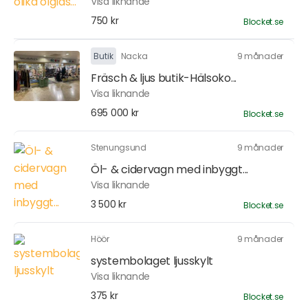
Visa liknande
750 kr
Blocket.se
Butik
Nacka
9 månader
Fräsch & ljus butik-Hälsoko...
Visa liknande
695 000 kr
Blocket.se
Stenungsund
9 månader
Öl- & cidervagn med inbyggt...
Visa liknande
3 500 kr
Blocket.se
Höör
9 månader
systembolaget ljusskylt
Visa liknande
375 kr
Blocket.se