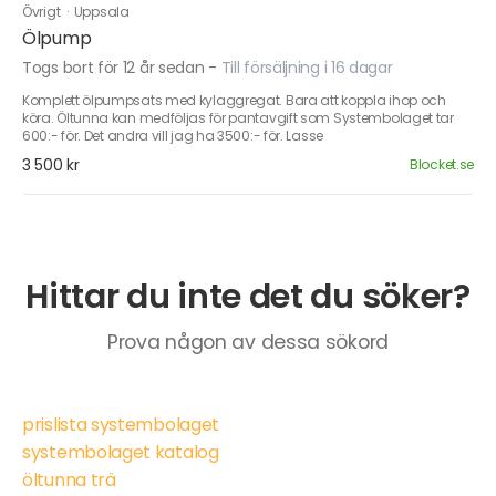
Övrigt
·
Uppsala
Ölpump
Togs bort för 12 år sedan
-
Till försäljning i 16 dagar
Komplett ölpumpsats med kylaggregat. Bara att koppla ihop och
köra. Öltunna kan medföljas för pantavgift som Systembolaget tar
600:- för. Det andra vill jag ha 3500:- för. Lasse
3 500 kr
Blocket.se
Hittar du inte det du söker?
Prova någon av dessa sökord
prislista systembolaget
systembolaget katalog
öltunna trä