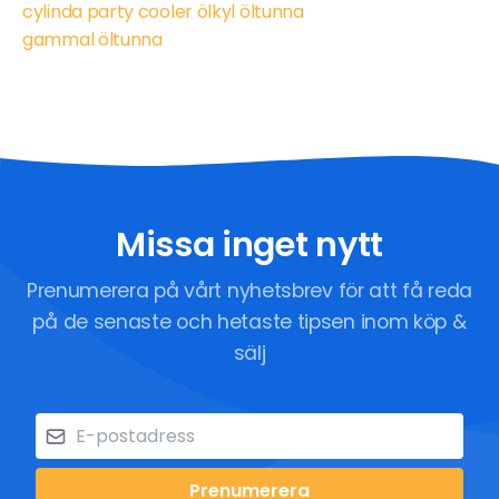
cylinda party cooler ölkyl öltunna
gammal öltunna
Missa inget nytt
Prenumerera på vårt nyhetsbrev för att få reda
på de senaste och hetaste tipsen inom köp &
sälj
Prenumerera