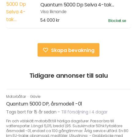
Quantum 5000 Dp Selva 4-tak...
Visa liknande
54 000 kr
Blocket.se
Skapa bevakning
Tidigare annonser till salu
Motorbåtar
·
Gävle
Quantum 5000 DP, årsmodell -01
Togs bort för 15 år sedan
-
Till försäljning i 4 dagar
Fin och välskött motorbåt till härliga dagsturer. Passar bra till
vattensporter. Längd 5,05, bredd 1,95. Suzukimotor 50hk fyrtaktare
årsmodell -01, endast ca 100 gångtimmar. Årlig service utförd. En 80
km EU-trailer, obromsad, medföljer. Utrustning: - Grabbräcke med