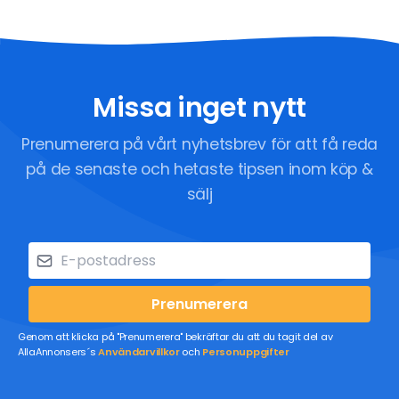
Missa inget nytt
Prenumerera på vårt nyhetsbrev för att få reda
på de senaste och hetaste tipsen inom köp &
sälj
Prenumerera
Genom att klicka på "Prenumerera" bekräftar du att du tagit del av
AllaAnnonsers´s
Användarvillkor
och
Personuppgifter