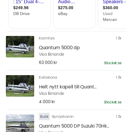
Kramfors
1 år
Quantum 5000 dp
Visa liknande
63 000 kr
Blocket.se
Karlskrona
1 år
Helt nytt kapell till Quant...
Visa liknande
4 000 kr
Blocket.se
Butik
Nynäshamn
1 år
Quantum 5000 DP Suzuki 70Hk...