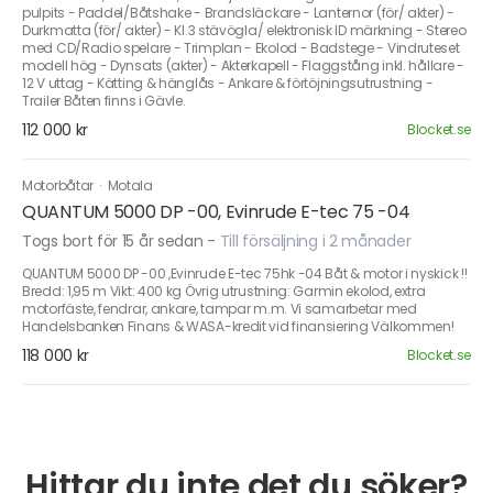
pulpits - Paddel/Båtshake - Brandsläckare - Lanternor (för/ akter) -
Durkmatta (för/ akter) - Kl.3 stävögla/ elektronisk ID märkning - Stereo
med CD/Radio spelare - Trimplan - Ekolod - Badstege - Vindruteset
modell hög - Dynsats (akter) - Akterkapell - Flaggstång inkl. hållare -
12 V uttag - Kätting & hänglås - Ankare & förtöjningsutrustning -
Trailer Båten finns i Gävle.
112 000 kr
Blocket.se
Motorbåtar
·
Motala
QUANTUM 5000 DP -00, Evinrude E-tec 75 -04
Togs bort för 15 år sedan
-
Till försäljning i 2 månader
QUANTUM 5000 DP -00 ,Evinrude E-tec 75hk -04 Båt & motor i nyskick !!
Bredd: 1,95 m Vikt: 400 kg Övrig utrustning: Garmin ekolod, extra
motorfäste, fendrar, ankare, tampar m.m. Vi samarbetar med
Handelsbanken Finans & WASA-kredit vid finansiering Välkommen!
118 000 kr
Blocket.se
Hittar du inte det du söker?