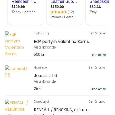
Falköping
8 månader
EdP parfym Valentino Born i...
Visa liknande
500 kr
Blocket.se
Haninge
8 månader
Jeans stl 116
Visa liknande
25 kr
Blocket.se
Danderyd
9 månader
RENFÄLL / RENSKINN, äkta, o...