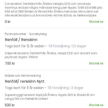
2 st renskinn /renfällar från Åhléns Inköpta 2012 och använda
inomhus endast några månader kring julen Nypris: 1099 kr/st Mitt pris:
650 kr/st OBS! Bilden är lånad från Åhléns hemsida. Mina skinn ser
inte exakt likadana ut Annonsören vill inte störas av telefonsäljare.
0 kr
Blocket.se
Prydnadssaker
·
Sundbyberg
Renfäll / Renskinn
Togs bort för 12 år sedan
-
Till försäljning i 23 dagar
Säljer ett renskinn /renfäll från Åhléns. Inköpt 2012 och använt som
prydnad. Nypris: 1099 kr
700 kr
Blocket.se
Möbler och Heminredning
Renfäll/ renskinn Nytt
Togs bort för 11 år sedan
-
Till försäljning i 3 dagar
Supersnyggt renskinn köpt på Åhlens. Nypris 900 kr. Bredd 81 cm
Längd 136 cm Perfekt till vintern!
500 kr
Blocket.se