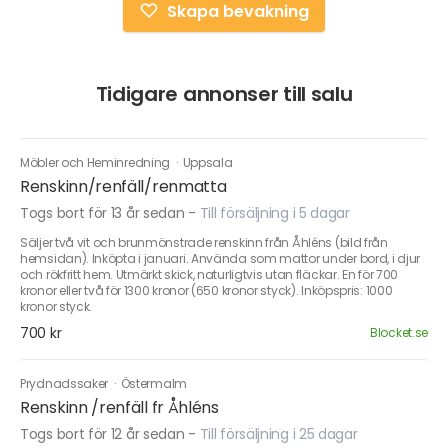
Skapa bevakning
Tidigare annonser till salu
Möbler och Heminredning
·
Uppsala
Renskinn/renfäll/renmatta
Togs bort för 13 år sedan
-
Till försäljning i 5 dagar
Säljer två vit och brunmönstrade renskinn från Åhléns (bild från
hemsidan). Inköpta i januari. Använda som mattor under bord, i djur
och rökfritt hem. Utmärkt skick, naturligtvis utan fläckar. En för 700
kronor eller två för 1300 kronor (650 kronor styck). Inköpspris: 1000
kronor styck.
700 kr
Blocket.se
Prydnadssaker
·
Östermalm
Renskinn /renfäll fr Åhléns
Togs bort för 12 år sedan
-
Till försäljning i 25 dagar