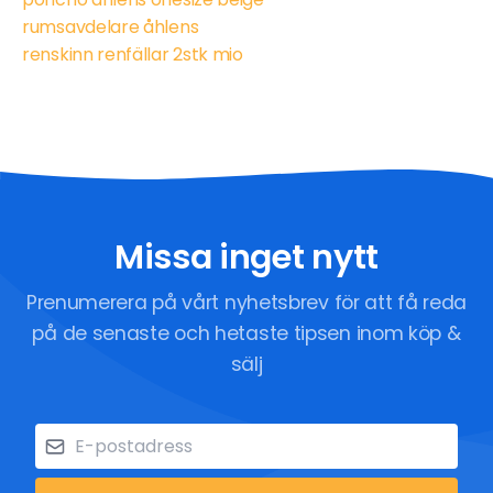
rumsavdelare åhlens
renskinn renfällar 2stk mio
Missa inget nytt
Prenumerera på vårt nyhetsbrev för att få reda
på de senaste och hetaste tipsen inom köp &
sälj