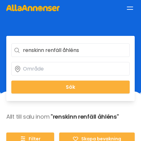
Sök
Allt till salu inom
"renskinn renfäll åhléns"
Filter
Skapa bevakning