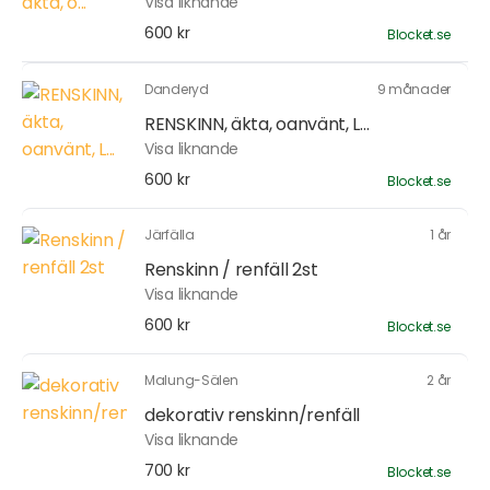
Visa liknande
600 kr
Blocket.se
Danderyd
9 månader
RENSKINN, äkta, oanvänt, L...
Visa liknande
600 kr
Blocket.se
Järfälla
1 år
Renskinn / renfäll 2st
Visa liknande
600 kr
Blocket.se
Malung-Sälen
2 år
dekorativ renskinn/renfäll
Visa liknande
700 kr
Blocket.se