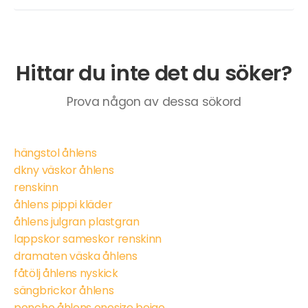
Hittar du inte det du söker?
Prova någon av dessa sökord
hängstol åhlens
dkny väskor åhlens
renskinn
åhlens pippi kläder
åhlens julgran plastgran
lappskor sameskor renskinn
dramaten väska åhlens
fåtölj åhlens nyskick
sängbrickor åhlens
poncho åhlens onesize beige