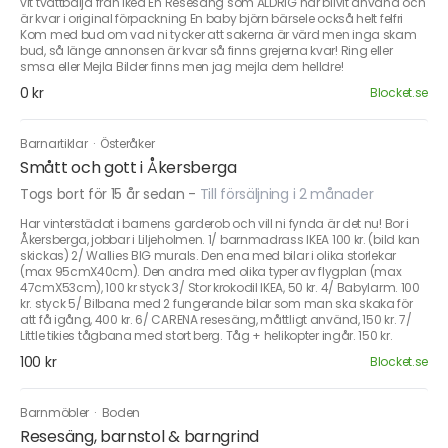
vit tvättbalja från ikea En Resesäng som ALDRIG har blivit använd och
är kvar i original förpackning En baby björn bärsele också helt felfri
Kom med bud om vad ni tycker att sakerna är värd men inga skam
bud, så länge annonsen är kvar så finns grejerna kvar! Ring eller
smsa eller Mejla Bilder finns men jag mejla dem helldre!
0 kr
Blocket.se
Barnartiklar
·
Österåker
Smått och gott i Åkersberga
Togs bort för 15 år sedan
-
Till försäljning i 2 månader
Har vinterstädat i barnens garderob och vill ni fynda är det nu! Bor i
Åkersberga, jobbar i Liljeholmen. 1/ barnmadrass IKEA 100 kr. (bild kan
skickas) 2/ Wallies BIG murals. Den ena med bilar i olika storlekar
(max 95cmX40cm). Den andra med olika typer av flygplan (max
47cmX53cm), 100 kr styck 3/ Stor krokodil IKEA, 50 kr. 4/ Babylarm. 100
kr. styck 5/ Bilbana med 2 fungerande bilar som man ska skaka för
att få igång, 400 kr. 6/ CARENA resesäng, måttligt använd, 150 kr. 7/
Little tikies tågbana med stort berg. Tåg + helikopter ingår. 150 kr.
100 kr
Blocket.se
Barnmöbler
·
Boden
Resesäng, barnstol & barngrind