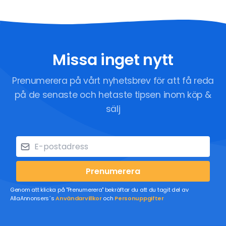
Missa inget nytt
Prenumerera på vårt nyhetsbrev för att få reda
på de senaste och hetaste tipsen inom köp &
sälj
Prenumerera
Genom att klicka på "Prenumerera" bekräftar du att du tagit del av
AllaAnnonsers´s
Användarvillkor
och
Personuppgifter