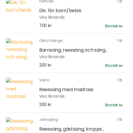
Härryda
1 år
Div. för barn/bebis
Visa liknande
700 kr
Blocket.se
Östra Göinge
1 år
Barnsäng, resesäng och säng...
Visa liknande
200 kr
Blocket.se
Solna
1 år
Resesäng med madrass
Visa liknande
200 kr
Blocket.se
Jönköping
1 år
Resesäng, gästsäng, kropps...