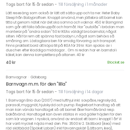
Togs bort för 15 år sedan
-
Till försäljning i 1 månader
Lätt resesäng som också är lätt att sätta upp och ta ner. Heter Baby
Sleep från Babyproffsen. Knappt använd, men jättebra att barnet kan
titta ut genom nätet när det ska somna och vaknar. 450 kr Barngrind
som går att fälla både uppåt och framåt. Har "autolås" i brädan man
monterar på "andra sidan" 50 kr IKEAs väldigt bra barnstol, något
sliten. Hål för rem att spänna fast babyn i, något som behövs så
småning om. Löstagbara ben för smidig förvaring och transport.
Finns praktiskt bord att köpa till på IKEA för 39 kr. Kan spolas av i
duschen efter kladdiga middagar... Om ni redan har en barnstol i
köket, kan denna komplettera på altanen. 40 kr
40 kr
Blocket.se
Barnvagnar
·
Göteborg
Barnvagn m.m. för den "lilla"
Togs bort för 15 år sedan
-
Till försäljning i 14 dagar
1. Barnvagn Brio duo (2007) med lufthjul inkl. sovpåse, regnskydd,
parasoll, myggnät, hjulskydd och pump. Reglerbart handtag så att
man kan vända handtaget så att barnet åker framåtvänd resp.
bakåtvänd. Handtaget kan även ställas in vad gäller höjden för den
som kör vagnen. I nyskick, använd av endast ett barn i knappt 1 år! Vi
har varit mycket nöjda med den. Pris: 3500 kr 2. Skötbord (ikea) med
röd skötbädd (Spöket Laban) inkl förvaringskärl (Lättsam, ikea),