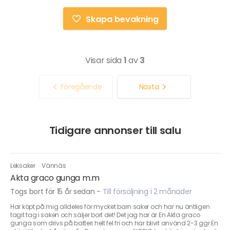
Skapa bevakning
Visar sida
1
av
3
Föregående
Nästa
Tidigare annonser till salu
Leksaker
·
Vännäs
Akta graco gunga m.m
Togs bort för 15 år sedan
-
Till försäljning i 2 månader
Har köpt på mig alldeles för mycket barn saker och har nu äntligen
tagit tag i saken och säljer bort det! Det jag har är En Akta graco
gunga som drivs på batteri helt fel fri och har blivit använd 2-3 ggr En