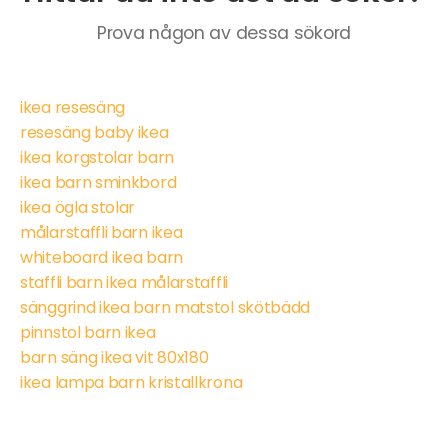
Prova någon av dessa sökord
ikea resesäng
resesäng baby ikea
ikea korgstolar barn
ikea barn sminkbord
ikea ögla stolar
målarstaffli barn ikea
whiteboard ikea barn
staffli barn ikea målarstaffli
sänggrind ikea barn matstol skötbädd
pinnstol barn ikea
barn säng ikea vit 80x180
ikea lampa barn kristallkrona