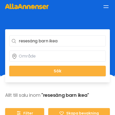
Sök
Allt till salu inom
"resesäng barn ikea"
Filter
Skapa bevakning