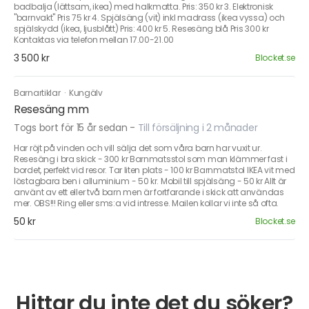
badbalja (lättsam, ikea) med halkmatta. Pris: 350 kr 3. Elektronisk
"barnvakt" Pris 75 kr 4. Spjälsäng (vit) inkl madrass (ikea vyssa) och
spjälskydd (ikea, ljusblått) Pris: 400 kr 5. Resesäng blå Pris 300 kr
Kontaktas via telefon mellan 17.00-21.00
3 500 kr
Blocket.se
Barnartiklar
·
Kungälv
Resesäng mm
Togs bort för 15 år sedan
-
Till försäljning i 2 månader
Har röjt på vinden och vill sälja det som våra barn har vuxit ur.
Resesäng i bra skick - 300 kr Barnmatsstol som man klämmer fast i
bordet, perfekt vid resor. Tar liten plats - 100 kr Barnmatstol IKEA vit med
löstagbara ben i alluminium - 50 kr. Mobil till spjälsäng - 50 kr Allt är
använt av ett eller två barn men är fortfarande i skick att användas
mer. OBS!!! Ring eller sms:a vid intresse. Mailen kollar vi inte så ofta.
50 kr
Blocket.se
Hittar du inte det du söker?