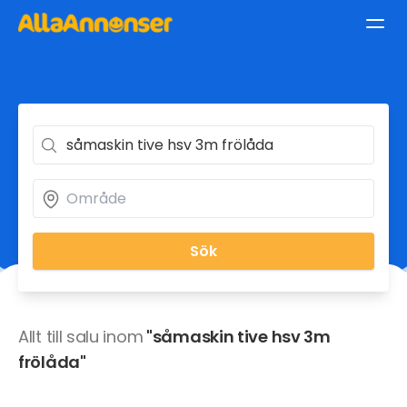
Sök
Allt till salu inom
"såmaskin tive hsv 3m
frölåda"