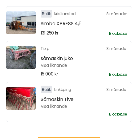
Butik
Kristianstad
8 månader
Simba XPRESS 4,6
131 250 kr
Blocket.se
Tierp
8 månader
såmaskin juko
Visa liknande
15 000 kr
Blocket.se
Butik
Linköping
8 månader
Såmaskin Tive
Visa liknande
Blocket.se