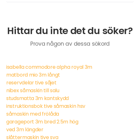
Hittar du inte det du söker?
Prova någon av dessa sökord
isabella commodore alpha royal 3m
matbord mio 3m långt
reservdelar tive såjet
nibex såmaskin till salu
studsmatta 3m kantskydd
instruktionsbok tive såmaskin hsv
såmaskin med frölåda
garageport 3m bred 2.5m hög
ved 3m längder
slåttermaskin tive sva