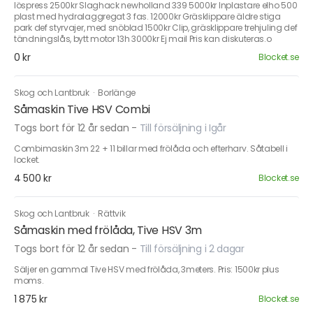
löspress 2500kr Slaghack newholland 339 5000kr Inplastare elho 500
plast med hydralaggregat 3 fas. 12000kr Gräsklippare äldre stiga
park def styrvajer, med snöblad 1500kr Clip, gräsklippare trehjuling def
tändningslås, bytt motor 13h 3000kr Ej mail Pris kan diskuteras.o
0 kr
Blocket.se
Skog och Lantbruk
·
Borlänge
Såmaskin Tive HSV Combi
Togs bort för 12 år sedan
-
Till försäljning i Igår
Combimaskin 3m 22 + 11 billar med frölåda och efterharv. Såtabell i
locket.
4 500 kr
Blocket.se
Skog och Lantbruk
·
Rättvik
Såmaskin med frölåda, Tive HSV 3m
Togs bort för 12 år sedan
-
Till försäljning i 2 dagar
Säljer en gammal Tive HSV med frölåda, 3meters. Pris: 1500kr plus
moms.
1 875 kr
Blocket.se