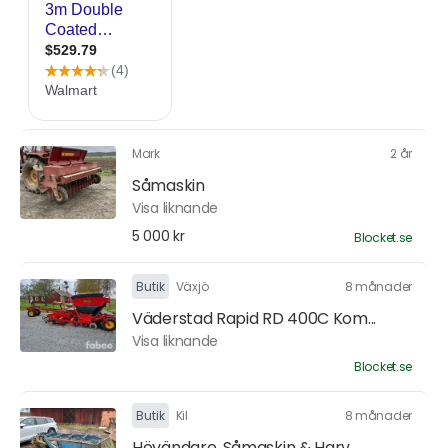
Mark
2 år
Såmaskin
Visa liknande
5 000 kr
Blocket.se
Butik
Växjö
8 månader
Väderstad Rapid RD 400C Kom...
Visa liknande
Blocket.se
Butik
Kil
8 månader
Hövändare, Såmaskin & Harv