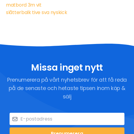
matbord 3m vit
slåtterbalk tive sva nyskick
Missa inget nytt
Prenumerera på vårt nyhetsbrev för att få reda
på de senaste och hetaste tipsen inom köp &
sälj
Prenumerera