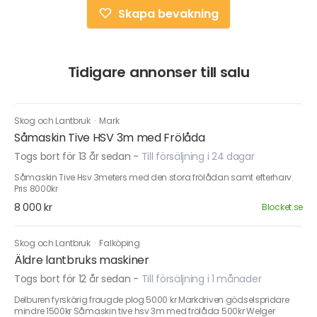
Skapa bevakning
Tidigare annonser till salu
Skog och Lantbruk
·
Mark
Såmaskin Tive HSV 3m med Frölåda
Togs bort för 13 år sedan
-
Till försäljning i 24 dagar
Såmaskin Tive Hsv 3meters med den stora frölådan samt efterharv.
Pris 8000kr
8 000 kr
Blocket.se
Skog och Lantbruk
·
Falköping
Äldre lantbruks maskiner
Togs bort för 12 år sedan
-
Till försäljning i 1 månader
Delburen fyrskärig fraugde plog 5000 kr Markdriven gödselspridare
mindre 1500kr Såmaskin tive hsv 3m med frölåda 500kr Welger