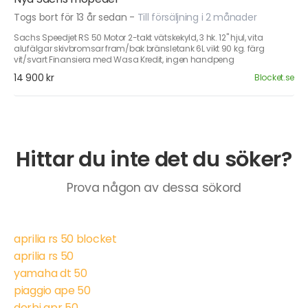
Togs bort för 13 år sedan
-
Till försäljning i 2 månader
Sachs Speedjet RS 50 Motor 2-takt vätskekyld, 3 hk. 12" hjul, vita
alufälgar skivbromsar fram/bak bränsletank 6L vikt 90 kg. färg
vit/svart Finansiera med Wasa Kredit, ingen handpeng
14 900 kr
Blocket.se
Hittar du inte det du söker?
Prova någon av dessa sökord
aprilia rs 50 blocket
aprilia rs 50
yamaha dt 50
piaggio ape 50
derbi gpr 50