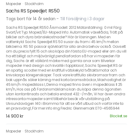
Mopeder
·
Stockholm
Sachs RS Speedjet RS50
Togs bort för 14 år sedan
-
Till försäljning i 3 dagar
Sachs RS Speedjet RS50 Årsmodell: 2012 Mätarställning: 0 mil Färg:
Svart/vit Typ: Moped/EU-Moped Info: Automatisk växellåda, Trött på
bilköer och dyra bränslekostnader? Här är lösningen. Med en
vattenkyld Sachs Speedjet RS 50 susar du fram i 45 km/h mellan
bilköerna. RS 50 passar självklart för alla andra behov också. Oavsett
om du precis fyllt 15 och ska köpa din första EU-moped eller om du vill
ha ett billigt och miljövänligt pendlarfordon så har vi mopeden för
dig, Sachs är ett välkänt märke med gamla anor som tillverkar
mopeder med design och kvalité i toppklass!, Sachs Speedjet RS är
en sportig scooter med en kraftfull vätskekyld tvåtaktsmotor och
knivskarpa köregenskaper. Tack vare kraftfulla skivbromsar fram och
bak uppnås säker körning med korta bromssträckor, Maxhastighet är
45 km/h mopedklass I, Denna moped finns även i mopedklass II 25
km/h, Hos oss på Fordonsmäklarna kan du köpa denna ögonsten
utan kontantinsats och betala endast 432:-/mån, Vi har även andra
intressanta mopeder samt tillbehör besök vår utställning på
Ulvsundavägen 140 i Bromma för att se vårt utbud och varför inte ta
en provsväng!, För mer info ring Fredric Glennemark 070-4565944
14 900 kr
Blocket.se
Mopeder
·
Stockholm