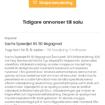
Skapa bevakning
Tidigare annonser till salu
Mopeder
Sachs Speedjet RS 50 Begagnad
Togs bort för 15 år sedan
-
Till försäljning i 1 månader
Sachs Speedjet RS 50 Begagnad Årsmodell: 2010 Mätarställning: 630
mil Färg: Blanksvart/vit/röd Typ: Moped/EU-Moped Info: Automatisk
växellåda, Vätskekyld värsting-scooter-moppe av mycket hög
kvalitet till otroligt bra pris! Vuxenkörd, fullservad och levereras
nyservad. 1 års garanti kvar. Vindruta extramonterad, denna har en
spricka och kan enkelt tas bort om man vill köra utan. Anrika Sachs
presenterar en scooter fullmatad med de rätta specifikationerna
såsom vätskekylning, skivbromsar, gasstötdämpare, samt stark och
snabb motor. Speedjet RS är en sportig scooter med en kraftfull
vätskekyld tvåtaktsmotor på 50cc. Vätskekylningen ger motorn en
högre effekt och lägre bränsleförbrukning. Designen är sportig med
mycket inspiration från tävlingsbanan. 10-ekrade, snygga,
svartlackerade fälgar på 12-tums lågprofilsdäck sitter monterat från