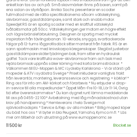
enkelt kan tas av och på. Små skavmärken finns på boxen, samt på
ena sidan av styrkåpan. Anrika Sachs presenterar en scooter
fullmatad med de rätta specifikationerna såsom vätskekylning,
skivbromsar, gasstötdämpare, samt stark och snabb motor.
Speedjet RS är en sportig scooter med en kraftfull vätskekyld
tvåtaktsmotor på 50cc. Vätskekylningen ger motorn en högre effekt
och lägre bränsleförbrukning. Designen är sportig med mycket
inspiration från tävlingsbanan. 10-ekrade, snygga, svartlackerade
fälgar på 12-tums lågprofilsdäck sitter monterat från fabrik. RS är en
sann sportmaskin med knivskarpa köregenskaper. Steglöst justerbar
gasstötdämpare sköter fjädringen bak, fram sitter en hydraulisk
gaffel. Tack vare kraftfulla wave-skivbromsar fram och bak med
rejäla bromsok uppnås säker körning med korta bromssträckor. *
Välkommen till EU-Moppen & MC i Lyckeby Karlskrona - Vi är störst i på
mopeder & ATV i sydöstra Sverige * Priset inkluderar vanligtvis frakt
från leverantör, montering, leveransservice och registrering = körklar! *
Ring oss för info om AM-körkort och förarbevis * Nu erbjuder vi drop-
in-service till alla mopedkunder * Öppet Mån-Fre 10-18, Lör 11-14, Övrig
tid efter överenskommelse * Du kan dygnet runt lämna meddelande
till oss på 0455-22 100* Avbetalning med låg månadskostnad utan
krav på handpenning * Hemleverans i hela Sverige mot
självkostnadspris * Service & Rep. av alla märken * Billig moped köper
du bäst hos oss * Vi byter in bla Peugeot, Yamaha, Kymco m.fl. * Läs
mer om tillbehör och utrustning på www.eumoppenomc.se
11 500 kr
Blocket.se