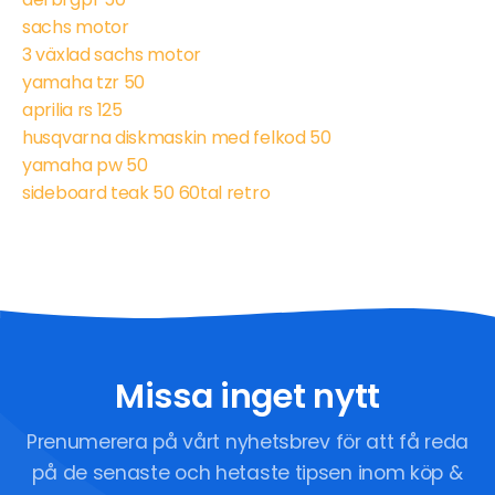
sachs motor
3 växlad sachs motor
yamaha tzr 50
aprilia rs 125
husqvarna diskmaskin med felkod 50
yamaha pw 50
sideboard teak 50 60tal retro
Missa inget nytt
Prenumerera på vårt nyhetsbrev för att få reda
på de senaste och hetaste tipsen inom köp &