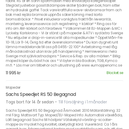
fabrik. RS är en sann sportmaskin med knivskarpa köregenskaper.
Steglöst justerbar gasstötdämpare sköter fjädringen bak, fram sitter
en hydraulisk gaffel. Tack vare kraftfulla wave-skivbromsar fram och
bak med rejäla bromsok uppnås säker körning med korta
bromssträckor. * Priset inkluderar vanligtvis frakt från leverantör,
montering, leveransservice och registrering = körklar! * Ring oss för
info om AM-körkort och förarbevis * Välkommen till EU-Moppen & MC i
Lyckeby Karlskrona - Vi är störst i på mopeder & ATV i sydöstra Sverige
* Nu erbjuder vi drop-in-service till alla mopedkunder * Öppet Mån-Fre
10-18, Lör 11-14, Övrig tid efter överenskommelse * Du kan dygnet runt
lämna meddelande till oss på 0455-22 100* Avbetalning med låg
månadskostnad utan krav på handpenning * Hemleverans i hela
Sverige mot självkostnadspris * Service & Rep. av alla märken * Billig
moped köper du bäst hos oss * Vi byter in bla Baotian, TGB, Kymco
m.fl. * Läs mer om tillbehör och utrustning på www.eumoppenomc.se
11 995 kr
Blocket.se
Mopeder
Sachs Speedjet RS 50 Begagnad
Togs bort för 14 år sedan
-
Till försäljning i 1 månader
Sachs Speedjet RS 50 Begagnad Årsmodell: 2010 Mätarställning: 32
mil Färg: Mattsvart Typ: Moped/EU-Moped Info: Automatisk växellåda,
Lätt begagnad Sachs till höstpris! Vätskekyld värsting-scooter-
moppe av mycket hög kvalitet, obetydligt körd. Vuxenkörd. Ca 1 års
garanti kvar. Extramonterad topbox med snabbfäste som gör att den