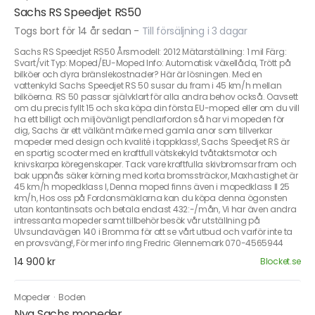
Sachs RS Speedjet RS50
Togs bort för 14 år sedan
-
Till försäljning i 3 dagar
Sachs RS Speedjet RS50 Årsmodell: 2012 Mätarställning: 1 mil Färg:
Svart/vit Typ: Moped/EU-Moped Info: Automatisk växellåda, Trött på
bilköer och dyra bränslekostnader? Här är lösningen. Med en
vattenkyld Sachs Speedjet RS 50 susar du fram i 45 km/h mellan
bilköerna. RS 50 passar självklart för alla andra behov också. Oavsett
om du precis fyllt 15 och ska köpa din första EU-moped eller om du vill
ha ett billigt och miljövänligt pendlarfordon så har vi mopeden för
dig, Sachs är ett välkänt märke med gamla anor som tillverkar
mopeder med design och kvalité i toppklass!, Sachs Speedjet RS är
en sportig scooter med en kraftfull vätskekyld tvåtaktsmotor och
knivskarpa köregenskaper. Tack vare kraftfulla skivbromsar fram och
bak uppnås säker körning med korta bromssträckor, Maxhastighet är
45 km/h mopedklass I, Denna moped finns även i mopedklass II 25
km/h, Hos oss på Fordonsmäklarna kan du köpa denna ögonsten
utan kontantinsats och betala endast 432:-/mån, Vi har även andra
intressanta mopeder samt tillbehör besök vår utställning på
Ulvsundavägen 140 i Bromma för att se vårt utbud och varför inte ta
en provsväng!, För mer info ring Fredric Glennemark 070-4565944
14 900 kr
Blocket.se
Mopeder
·
Boden
Nya Sachs mopeder