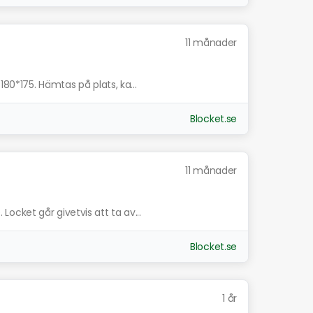
11 månader
80*175. Hämtas på plats, ka...
Blocket.se
11 månader
cket går givetvis att ta av...
Blocket.se
1 år