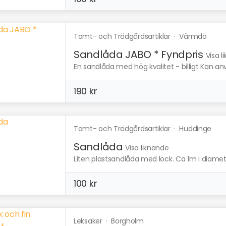
Tomt- och Trädgårdsartiklar
·
Värmdö
Sandlåda JABO * Fyndpris
Visa l
En sandlåda med hög kvalitet - billigt Kan a
190 kr
Tomt- och Trädgårdsartiklar
·
Huddinge
Sandlåda
Visa liknande
Liten plastsandlåda med lock. Ca 1m i diamet
100 kr
Leksaker
·
Borgholm