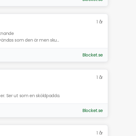
1 år
iknande
nvändas som den är men sku...
Blocket.se
1 år
er. Ser ut som en sköldpadda.
Blocket.se
1 år