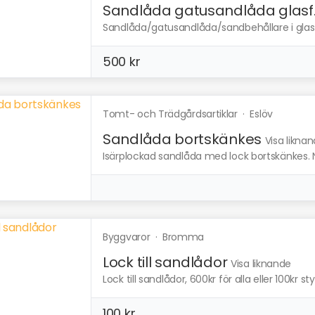
Sandlåda gatusandlåda glasf..
Sandlåda/gatusandlåda/sandbehållare i glasf
500 kr
Tomt- och Trädgårdsartiklar
·
Eslöv
Sandlåda bortskänkes
Visa likna
Isärplockad sandlåda med lock bortskänkes. 
Byggvaror
·
Bromma
Lock till sandlådor
Visa liknande
Lock till sandlådor, 600kr för alla eller 100kr st
100 kr