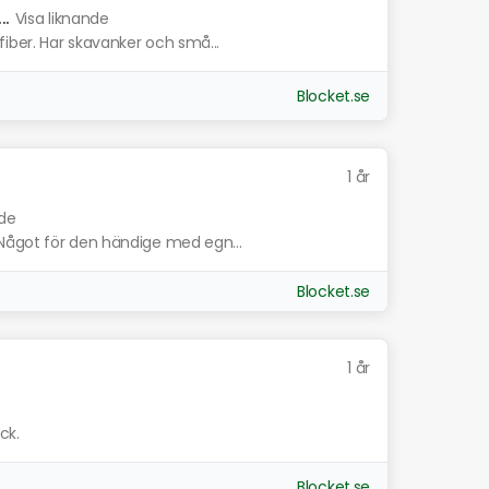
.
Visa liknande
iber. Har skavanker och små...
Blocket.se
1 år
nde
Något för den händige med egn...
Blocket.se
1 år
yck.
Blocket.se