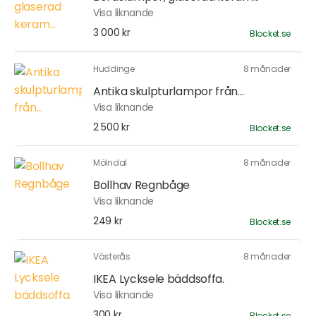
Visa liknande
3 000 kr
Blocket.se
Huddinge
8 månader
Antika skulpturlampor från...
Visa liknande
2 500 kr
Blocket.se
Mölndal
8 månader
Bollhav Regnbåge
Visa liknande
249 kr
Blocket.se
Västerås
8 månader
IKEA Lycksele bäddsoffa.
Visa liknande
300 kr
Blocket.se