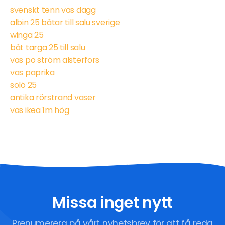
svenskt tenn vas dagg
albin 25 båtar till salu sverige
winga 25
båt targa 25 till salu
vas po ström alsterfors
vas paprika
solö 25
antika rörstrand vaser
vas ikea 1m hög
Missa inget nytt
Prenumerera på vårt nyhetsbrev för att få reda