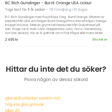
BC Rich Gunslinger - Burnt Orange USA colour
Togs bort för 11 år sedan
-
Till försäljning i 10 dagar
B.C Rich Gunslinger med Floyd Rose. Färg : Burnt Orange. Gitarren är
beställd från USA och färgen Burnt Orange finns inte att köpa i Sverige.
Knappt använd. Sitter en grymt het Hexbucker från Guitarhead på
den. Kropp i Lind. Hals i Lönn Greppbräda i Lönn. Finns i Vänersborg
och kan skickas. Hör av Er gott folk om ni har frågor eller mera bilder.
2 495 kr
Blocket.se
Hittar du inte det du söker?
Prova någon av dessa sökord
glas skål urläcker sandra rich
hög vas glas golvvas
albin 25