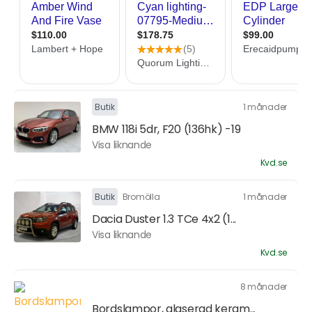
Butik
1 månader
BMW 118i 5dr, F20 (136hk) -19
Visa liknande
Kvd.se
Butik
Bromölla
1 månader
Dacia Duster 1.3 TCe 4x2 (1...
Visa liknande
Kvd.se
8 månader
Bordslampor, glaserad keram...