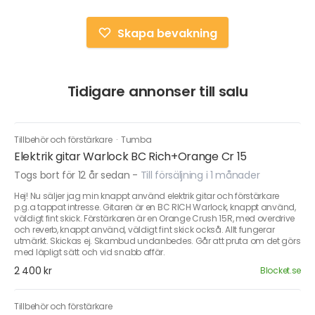
Skapa bevakning
Tidigare annonser till salu
Tillbehör och förstärkare
·
Tumba
Elektrik gitar Warlock BC Rich+Orange Cr 15
Togs bort för 12 år sedan
-
Till försäljning i 1 månader
Hej! Nu säljer jag min knappt använd elektrik gitar och förstärkare
p.g.a tappat intresse. Gitaren är en BC RICH Warlock, knappt använd,
väldigt fint skick. Förstärkaren är en Orange Crush 15R, med overdrive
och reverb, knappt använd, väldigt fint skick också. Allt fungerar
utmärkt. Skickas ej. Skambud undanbedes. Går att pruta om det görs
med läpligt sätt och vid snabb affär.
2 400 kr
Blocket.se
Tillbehör och förstärkare