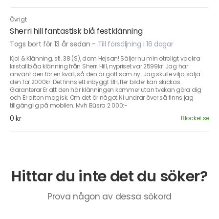
Övrigt
Sherri hill fantastisk blå festklänning
Togs bort för 13 år sedan
-
Till försäljning i 16 dagar
Kjol & Klänning, stl. 38 (S), dam Hejsan! Säljer nu min otroligt vackra
kristallblåa klänning från Sherri Hill, nypriset var 2599kr. Jag har
använt den för en kväll, så den är gott som ny. Jag skulle vilja sälja
den för 2000kr. Det finns ett inbyggt BH, fler bilder kan skickas.
Garanterar Er att den här klänningen kommer utan tvekan göra dig
och Er afton magisk. Om det är något Ni undrar över så finns jag
tillgänglig på mobilen. Mvh Büsra 2 000:-
0 kr
Blocket.se
Hittar du inte det du söker?
Prova någon av dessa sökord