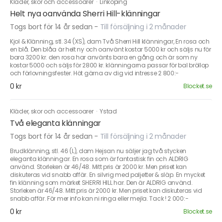
Kläder, skor och accessoarer
·
Linköping
Helt nya oanvända Sherri Hill-klänningar
Togs bort för 14 år sedan
-
Till försäljning i 2 månader
Kjol & Klänning, stl. 34 (XS), dam Två Sherri Hill klänningar, En rosa och
en blå. Den blåa är helt ny och oanvänt kostar 5000 kr och säljs nu för
bara 3200 kr. den rosa har använts bara en gång och är som ny
kostar 5000 och säljs för 2800 kr. klänningarna passar för bal bröllop
och förlovningsfester. Höt gärna av dig vid intresse 2 800:-
0 kr
Blocket.se
Kläder, skor och accessoarer
·
Ystad
Två eleganta klänningar
Togs bort för 14 år sedan
-
Till försäljning i 2 månader
Brudklänning, stl. 46 (L), dam Hejsan nu säljer jag två stycken
eleganta klänningar. En rosa som är fantastisk fin och ALDRIG
använd. Storleken är 46/48. Mitt pris är 2000 kr. Men priset kan
diskuteras vid snabb affär. En silvrig med paljetter & släp. En mycket
fin klänning som märket SHERRI HILL har. Den är ALDRIG använd.
Storleken är 46/48. Mitt pris är 2000 kr. Men priset kan diskuteras vid
snabb affär. För mer info kan ni ringa eller mejla. Tack ! 2 000:-
0 kr
Blocket.se