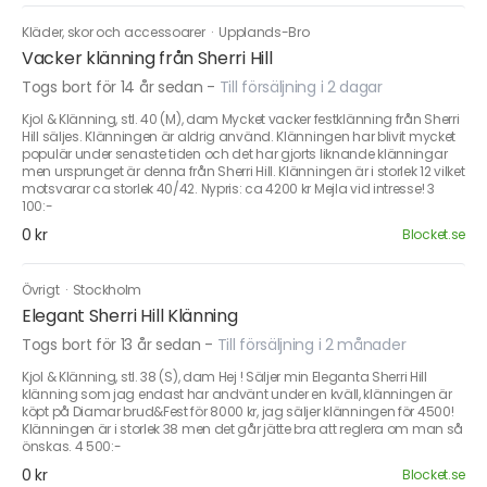
Kläder, skor och accessoarer
·
Upplands-Bro
Vacker klänning från Sherri Hill
Togs bort för 14 år sedan
-
Till försäljning i 2 dagar
Kjol & Klänning, stl. 40 (M), dam Mycket vacker festklänning från Sherri
Hill säljes. Klänningen är aldrig använd. Klänningen har blivit mycket
populär under senaste tiden och det har gjorts liknande klänningar
men ursprunget är denna från Sherri Hill. Klänningen är i storlek 12 vilket
motsvarar ca storlek 40/42. Nypris: ca 4200 kr Mejla vid intresse! 3
100:-
0 kr
Blocket.se
Övrigt
·
Stockholm
Elegant Sherri Hill Klänning
Togs bort för 13 år sedan
-
Till försäljning i 2 månader
Kjol & Klänning, stl. 38 (S), dam Hej ! Säljer min Eleganta Sherri Hill
klänning som jag endast har andvänt under en kväll, klänningen är
köpt på Diamar brud&Fest för 8000 kr, jag säljer klänningen för 4500!
Klänningen är i storlek 38 men det går jätte bra att reglera om man så
önskas. 4 500:-
0 kr
Blocket.se