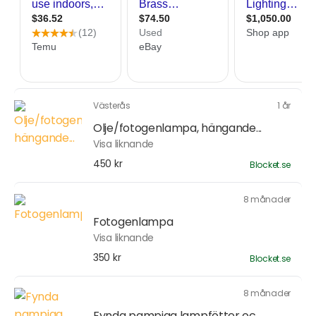
Västerås
1 år
Olje/fotogenlampa, hängande...
Visa liknande
450 kr
Blocket.se
8 månader
Fotogenlampa
Visa liknande
350 kr
Blocket.se
8 månader
Fynda pampiga lampfötter oc...