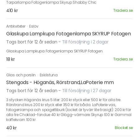
Torparlampa Fotogenlampa Skyrup Shabby Chic
410 kr
Tradera.se
Antikviteter
·
Eslöv
Glaskupa Lampkupa Fotogenlampa SKYRUP Fotogen
Togs bort för 12 år sedan
-
Till försäljning i 2 dagar
Glaskupa Lampkupa Fotogenlampa SKYRUP Fotogen
18 kr
Tradera.se
Glas och porslin
·
Eskilstuna
Stengods - Höganäs, Rörstrand,LaPoterie mm
Togs bort för 12 år sedan
-
Till försäljning i 27 dagar
3 stycken Höganäs krus 5 liter: 200 kr styck eller 500 kr för alla tre.
Rörstrand krus 200 kr styck eller 350 kr för båda. LaPoterie vas,
fotogenlampa och spagettiburk (locket är tyvärr lite trasigt): 200 kr för
alla tre Choklad-fondue 40 kr Glögg-värmare Skyrup 100 kr Gammal
kaffekvarn 100 kr
40 kr
Blocket.se