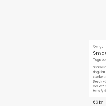
Övrigt
Smid
Togs bor
Smidesh
ringkila
storleka
Besök v
har ett 
http://s
66 kr