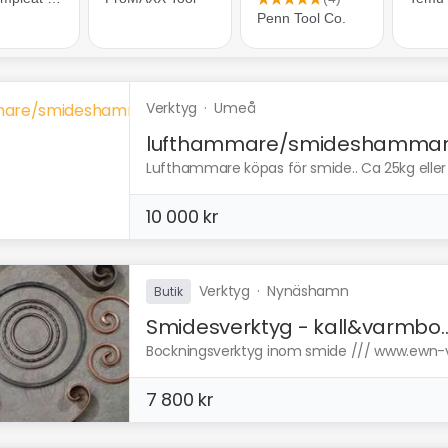
Verktyg
·
Umeå
lufthammare/smideshamma
Lufthammare köpas för smide.. Ca 25kg eller s
10 000 kr
Verktyg
·
Nynäshamn
Butik
Smidesverktyg - kall&varmbo..
Bockningsverktyg inom smide /// www.ewn-verk
7 800 kr