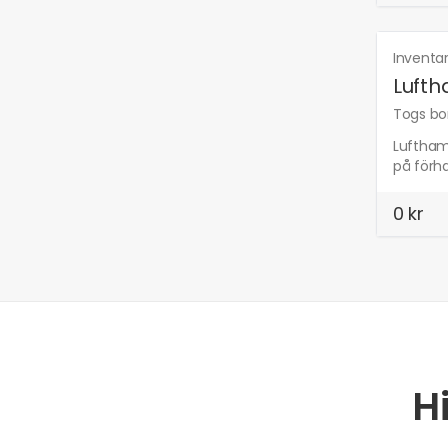
Inventa
Luft
Togs bor
Lufthamm
på förh
0 kr
H