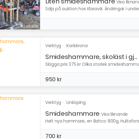
Liten smideshammare
Visa liknan
Säljs på auktion hos Klaravik. Ändringar i und
Verktyg
·
Karlskrona
Smideshammare, skoläst i gj...
Slägga pris 375 kr Olika storlek smideshamm
950 kr
Verktyg
·
Linköping
Smideshammare
Visa liknande
Helt nya hammare, en Bahco 800g, Hultafors 
700 kr