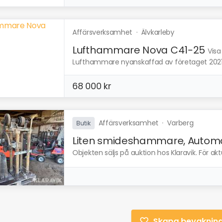
Affärsverksamhet
·
Älvkarleby
Lufthammare Nova C41-25
Visa
Lufthammare nyanskaffad av företaget 2021-
68 000 kr
Affärsverksamhet
·
Varberg
Butik
Liten smideshammare, Automa.
Objekten säljs på auktion hos Klaravik. För ak
Skapa bevaknin