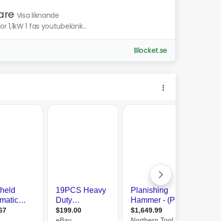
are
Visa liknande
 1,1kW 1 fas youtubelänk...
Blocket.se