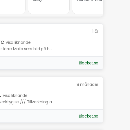
1 år
re
Visa liknande
törre Maila sms bild på h...
Blocket.se
8 månader
.
Visa liknande
tyg.se /// Tillverkning a...
Blocket.se