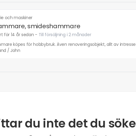
rie och maskiner
hammare, smideshammare
t för 14 år sedan
-
Till försäljning i 2 månader
are köpes för hobbybruk. Även renoveringsobjekt, allt av intresse
and / John
ittar du inte det du söke