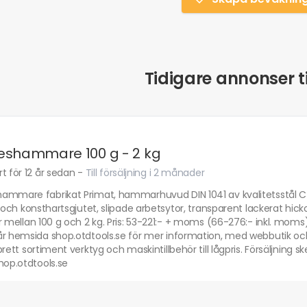
Tidigare annonser ti
eshammare 100 g - 2 kg
t för 12 år sedan
-
Till försäljning i 2 månader
ammare fabrikat Primat, hammarhuvud DIN 1041 av kvalitetsstål C4
t och konsthartsgjutet, slipade arbetsytor, transparent lackerat hickor
r mellan 100 g och 2 kg. Pris: 53-221:- + moms (66-276:- inkl. moms
år hemsida shop.otdtools.se för mer information, med webbutik och
brett sortiment verktyg och maskintillbehör till lågpris. Försäljning 
hop.otdtools.se