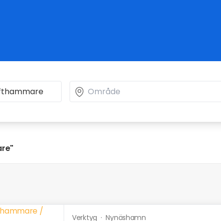
re"
Verktyg
·
Nynäshamn