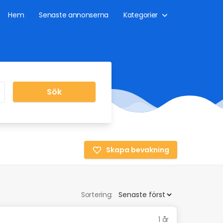
Hem
Senaste annonserna
Kategorier
Sök
Skapa bevakning
Sortering:
1 år