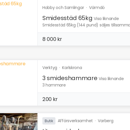
Hobby och Samlingar
·
Värmdö
Smidesstäd 65kg
Visa liknande
Smidesstäd 65kg (144 pund) säljes tillsammans
8 000 kr
Verktyg
·
Karlskrona
3 smideshammare
Visa liknande
3 hammare
200 kr
Affärsverksamhet
·
Varberg
Butik