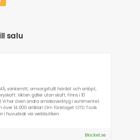
ll salu
5, sänksmitt, omsorgsfullt härdat och anlöpt,
yskaft. Vikten gäller utan skaft. Finns i 10
) Vi har även andra smidesverktyg i sortimentet.
 över 14.000 artiklar! Om företaget OTD Tools
sker i huvudsak via webbutiken
Blocket.se