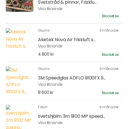
Svetstråd & pinnar, Frisklu...
Visa liknande
Blocket.se
Grums
9 månader
Aketek Nova Air friskluft s...
Visa liknande
4 800 kr
Blocket.se
Grums
9 månader
3M Speedglas ADFLO 9100FX 9...
Visa liknande
8 600 kr
Blocket.se
Falun
9 månader
svetshjälm 3m 9100 MP speed...
Visa liknande