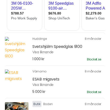
Huddinge
8 månader
Svetshjälm Speedglas 9100
Visa liknande
1 000 kr
Blocket.se
Värnamo
8 månader
ESAB migsvets
Visa liknande
5 000 kr
Blocket.se
Butik
Boden
8 månader