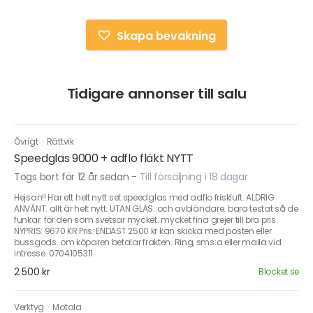
Skapa bevakning
Tidigare annonser till salu
Övrigt
·
Rättvik
Speedglas 9000 + adflo fläkt NYTT
Togs bort för 12 år sedan
-
Till försäljning i 18 dagar
Hejsan!! Har ett helt nytt set speedglas med adflo friskluft. ALDRIG
ANVÄNT. allt är helt nytt. UTAN GLAS. och avbländare. bara testat så de
funkar. för den som svetsar mycket. mycket fina grejer till bra pris.
NYPRIS: 9670 KR Pris: ENDAST 2500 kr kan skicka med posten eller
bussgods. om köparen betalar frakten. Ring, sms:a eller maila vid
intresse. 0704105311
2 500 kr
Blocket.se
Verktyg
·
Motala