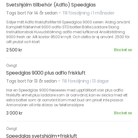
Svetshjälm tillbehör (Adflo) Speedglas
Togs bort för 14 år sedan
-
Till försäljning i 1 månader
Säljer mitt Adflo friskluftsfilter till Speedglas 9000 serien. Aldrig använt.
Komplett fläktenhet 9000 adflo STD batteri Bälte Laddare Slang
Instruktionsbok Huvudställning adflo med luftkanal Ansiktstätning
9000 fresh air. Allt kostar 9500 kr nytt. Och detta är ej använt. 2500 för
allt prutat och klart.
2 500 kr
Blocket.se
Övrigt
Speedglas 9000 plus adflo friskluft
Togs bort för 13 år sedan
-
Till försäljning i 13 dagar
Har en Speedglas 9000 flexiewiev med uppfällbart visir plus adflo
frisklufts enhet plus laddare som är oanvänd, kan ev skicka med ett
extra batteri som är oanvänt.Kom med bud om priset inte passar.
Annonsören vill inte störas av telefonsäljare.
3 000 kr
Blocket.se
Övrigt
Speedglas svetshjälm+friskluft