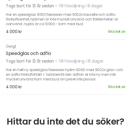
Togs bort för 13 år sedan
-
Till försäljning i 8 dagar
Har en speedglas 9000 flexiewiev med 9002x kassette och adflo
friskluftsenhet, hjälmen är inte mycket använd och fläktenheten är
oanvänd. nypris är ca 10000:- kom med bud.
4 000 kr
Blocket.se
Övrigt
Speedglas och adflo
Togs bort för 12 år sedan
-
Till försäljning i 15 dagar
Har en helt ny speedglas flexieview hjälm 9000 med 9002x glas i och
en adflo friskluftsfläkt + laddare till den adflon är inte ny men inte
mycket använd.Kom med bud om priset inte passar.
4 000 kr
Blocket.se
Hittar du inte det du söker?