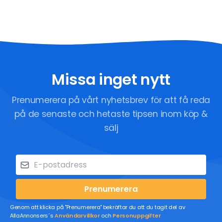
Missa inget nytt
Prenumerera på vårt nyhetsbrev för att få reda
på de senaste och hetaste tipsen inom köp &
sälj
Prenumerera
Genom att klicka på "Prenumerera" bekräftar du att du tagit del av
AllaAnnonsers´s
Användarvillkor
och
Personuppgifter