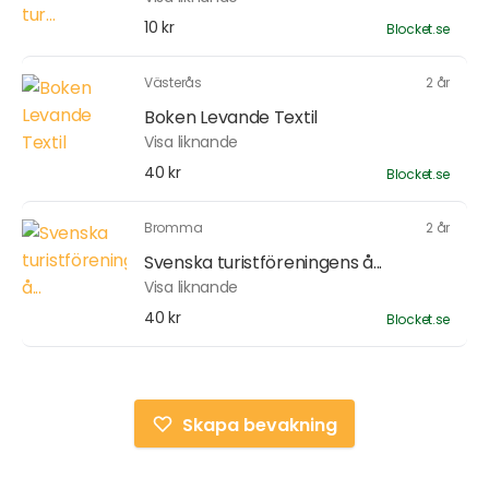
10 kr
Blocket.se
Västerås
2 år
Boken Levande Textil
Visa liknande
40 kr
Blocket.se
Bromma
2 år
Svenska turistföreningens å...
Visa liknande
40 kr
Blocket.se
Skapa bevakning