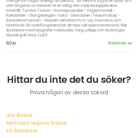
Sverige har något otrevligt att berätta... Att befinna sig på en plats och
där fängslas av historien är en viktig del i varje reseupplevelse...
Innehåll; Tumba-Tarzan - Kvinnliga pirater - Yngsjömordet -
Kyrkstölder - Gangsterligan i Sala - Skandalen i Teckomatorp -
Bockstensmannen - Häxjakt i Lillhärdal m.m. Läs, förundras och
förskräcks. Bli också inspirerad till att resa i ett spännande land. Rikt
illustrerad med fotografier mestadels i färg, urklipp och teckningar.
Mycket gott skick. (v30)
60 kr
Bokbörsen.se
Hittar du inte det du söker?
Prova någon av dessa sökord
aha årsbok
bertmark respons årsbok
stf årsböcker