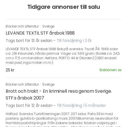
Tidigare annonser till salu
Böcker och Litteratur
·
Sverige
LEVANDE TEXTIL STF årsbok 1988
Togs bort för 13 år sedan
-
Till försäljning i 3 år
LEVANDE TEXTIL STF årsbok 1988 Bok på svenska. Tryckt ÅR: 1988 sidor
ca: 218 Inbunden, hårda pärmar. Väger ca: 565 gram Storlek ca: 24,5
cm x 17,5 cm Kondition: Helt bra. PORTO: 44 kr (Norden) (OBS! endast
med post, inga möten m.m.)
25 kr
Bokbörsen.se
Böcker och Litteratur
·
Sverige
Brott och trakt - En kriminell resa genom Sverige.
STF:s årsbok 2007
Togs bort för 12 år sedan
-
Till försäljning i 5 månader
Häftad. Svenska Turistföreningen 2007. 207 sidor. Porto 39 kr med
postens gulvita b-postkartong i mars 2013 tillkommer, reservation för
framtida portohöjningar. Från bokens baksida: Nästan varje bygd i