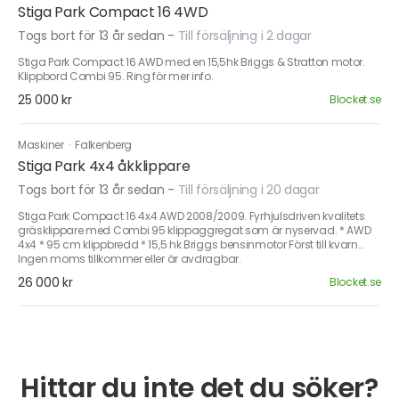
Stiga Park Compact 16 4WD
Togs bort för 13 år sedan
-
Till försäljning i 2 dagar
Stiga Park Compact 16 AWD med en 15,5hk Briggs & Stratton motor.
Klippbord Combi 95. Ring för mer info.
25 000 kr
Blocket.se
Maskiner
·
Falkenberg
Stiga Park 4x4 åkklippare
Togs bort för 13 år sedan
-
Till försäljning i 20 dagar
Stiga Park Compact 16 4x4 AWD 2008/2009. Fyrhjulsdriven kvalitets
gräsklippare med Combi 95 klippaggregat som är nyservad. * AWD
4x4 * 95 cm klippbredd * 15,5 hk Briggs bensinmotor Först till kvarn...
Ingen moms tillkommer eller är avdragbar.
26 000 kr
Blocket.se
Hittar du inte det du söker?