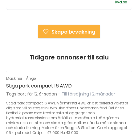
Kvd.se
Skapa bevakning
Tidigare annonser till salu
Maskiner
·
Ånge
Stiga park compact 16 AWD
Togs bort för 12 år sedan
-
Till försäljning i 2 månader
Stiga park compact 16 AWD Vår minsta 4WD är det perfekta valet för
dig som vill ta steget in i fyrhjulsdriftens underbara värld. Det är en
flexibel klippare med frontmonterat aggregat och
hydrostattransmission som är lätt att manövrera i trädgården 
minimal risk att slira och skada gräsmattan när du måste stanna
och starta i lutning. Motorn är en Briggs & Stratton. Combiaggregat
95 klippbredd. Ordpris: 47.000 Nu:43.000