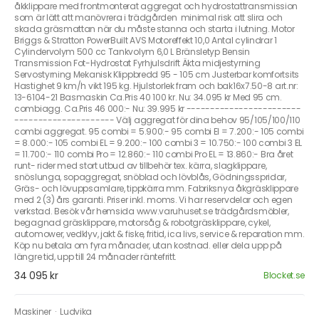
åkklippare med frontmonterat aggregat och hydrostattransmission
som är lätt att manövrera i trädgården  minimal risk att slira och
skada gräsmattan när du måste stanna och starta i lutning. Motor
Briggs & Stratton PowerBuilt AVS Motoreffekt 10,0 Antal cylindrar 1
Cylindervolym 500 cc Tankvolym 6,0 L Bränsletyp Bensin
Transmission Fot-Hydrostat Fyrhjulsdrift Äkta midjestyrning
Servostyrning Mekanisk Klippbredd 95 - 105 cm Justerbar komfortsits
Hastighet 9 km/h vikt 195 kg. Hjulstorlek fram och bak16x7.50-8 art.nr:
13-6104-21 Basmaskin Ca.Pris 40 100 kr. Nu: 34.095 kr Med 95 cm.
combiagg. Ca.Pris 46 000:- Nu: 39.995 kr ------------------------
--------------------- Välj aggregat för dina behov 95/105/100/110
combi aggregat. 95 combi = 5.900:- 95 combi El = 7.200:- 105 combi
= 8.000:- 105 combi EL = 9.200:- 100 combi 3 = 10.750:- 100 combi 3 EL
= 11.700:- 110 combi Pro = 12.860:- 110 combi Pro EL = 13.860:- Bra året
runt- rider med stort utbud av tillbehör tex. kärra, slagklippare,
snöslunga, sopaggregat, snöblad och lövblås, Gödningsspridar,
Gräs- och lövuppsamlare, tippkärra mm. Fabriksnya åkgräsklippare
med 2 (3) års garanti. Priser inkl. moms. Vi har reservdelar och egen
verkstad. Besök vår hemsida www.varuhuset.se trädgårdsmöbler,
begagnad gräsklippare, motorsåg & robotgräsklippare, cykel,
automower, vedklyv, jakt & fiske, fritid, ica livs, service & reparation mm.
Köp nu betala om fyra månader, utan kostnad. eller dela upp på
längre tid, upp till 24 månader räntefritt.
34 095 kr
Blocket.se
Maskiner
·
Ludvika