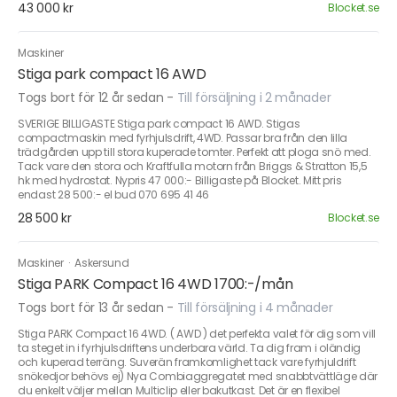
43 000 kr
Blocket.se
Maskiner
Stiga park compact 16 AWD
Togs bort för 12 år sedan
-
Till försäljning i 2 månader
SVERIGE BILLIGASTE Stiga park compact 16 AWD. Stigas
compactmaskin med fyrhjulsdrift, 4WD. Passar bra från den lilla
trädgården upp till stora kuperade tomter. Perfekt att ploga snö med.
Tack vare den stora och Kraftfulla motorn från Briggs & Stratton 15,5
hk med hydrostat. Nypris 47 000:- Billigaste på Blocket. Mitt pris
endast 28 500:- el bud 070 695 41 46
28 500 kr
Blocket.se
Maskiner
·
Askersund
Stiga PARK Compact 16 4WD 1700:-/mån
Togs bort för 13 år sedan
-
Till försäljning i 4 månader
Stiga PARK Compact 16 4WD. ( AWD ) det perfekta valet för dig som vill
ta steget in i fyrhjulsdriftens underbara värld. Ta dig fram i oländig
och kuperad terräng. Suverän framkomlighet tack vare fyrhjuldrift
snökedjor behövs ej) Nya Combiaggregatet med snabbtvättläge där
du enkelt väljer mellan Multiclip eller bakutkast. Det är en flexibel