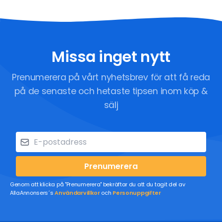
Missa inget nytt
Prenumerera på vårt nyhetsbrev för att få reda
på de senaste och hetaste tipsen inom köp &
sälj
Prenumerera
Genom att klicka på "Prenumerera" bekräftar du att du tagit del av
AllaAnnonsers´s
Användarvillkor
och
Personuppgifter