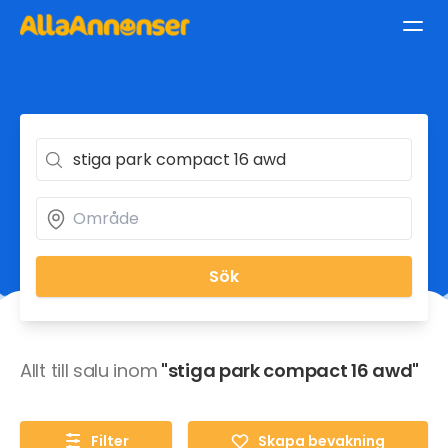
Sök
Allt till salu inom
"stiga park compact 16 awd"
Filter
Skapa bevakning