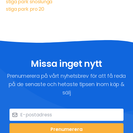
stiga park snöslunga
stiga park pro 20
Missa inget nytt
Prenumerera på vårt nyhetsbrev för att få reda
på de senaste och hetaste tipsen inom köp &
sälj
Prenumerera