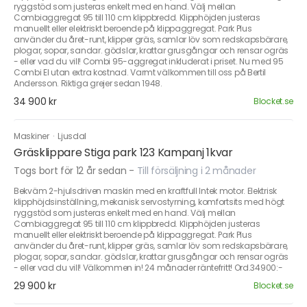
ryggstöd som justeras enkelt med en hand. Välj mellan
Combiaggregat 95 till 110 cm klippbredd. Klipphöjden justeras
manuellt eller elektriskt beroende på klippaggregat. Park Plus
använder du året-runt, klipper gräs, samlar löv som redskapsbärare,
plogar, sopar, sandar. gödslar, krattar grusgångar och rensar ogräs
- eller vad du vill! Combi 95-aggregat inkluderat i priset. Nu med 95
Combi El utan extra kostnad. Varmt välkommen till oss på Bertil
Andersson. Riktiga grejer sedan 1948.
34 900 kr
Blocket.se
Maskiner
·
Ljusdal
Gräsklippare Stiga park 123 Kampanj 1kvar
Togs bort för 12 år sedan
-
Till försäljning i 2 månader
Bekväm 2-hjulsdriven maskin med en kraftfull Intek motor. Elektrisk
klipphöjdsinställning, mekanisk servostyrning, komfortsits med högt
ryggstöd som justeras enkelt med en hand. Välj mellan
Combiaggregat 95 till 110 cm klippbredd. Klipphöjden justeras
manuellt eller elektriskt beroende på klippaggregat. Park Plus
använder du året-runt, klipper gräs, samlar löv som redskapsbärare,
plogar, sopar, sandar. gödslar, krattar grusgångar och rensar ogräs
- eller vad du vill! Välkommen in! 24 månader räntefritt! Ord.34900:-
29 900 kr
Blocket.se