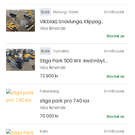
Butik
Malung-Sälen
9 månader
Vikblad, Snöslunga, Klippag...
Visa liknande
Blocket.se
Butik
Tomelilla
9 månader
Stiga Park 500 WX 4wd inbyt...
Visa liknande
73 900 kr
Blocket.se
Falkenberg
9 månader
stiga park pro 740 iox
Visa liknande
70 000 kr
Blocket.se
Kalix
9 månader