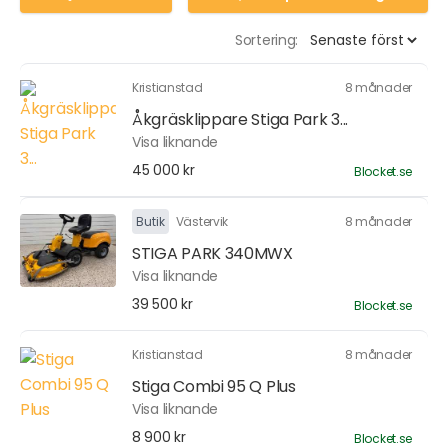
Sortering:
Kristianstad
8 månader
Åkgräsklippare Stiga Park 3...
Visa liknande
45 000 kr
Blocket.se
Butik
Västervik
8 månader
STIGA PARK 340MWX
Visa liknande
39 500 kr
Blocket.se
Kristianstad
8 månader
Stiga Combi 95 Q Plus
Visa liknande
8 900 kr
Blocket.se