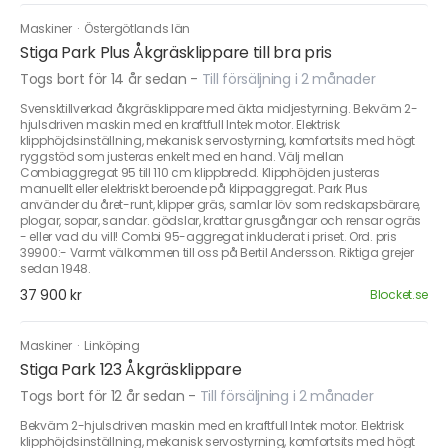
Maskiner
·
Östergötlands län
Stiga Park Plus Åkgräsklippare till bra pris
Togs bort för 14 år sedan
-
Till försäljning i 2 månader
Svensktillverkad åkgräsklippare med äkta midjestyrning. Bekväm 2-
hjulsdriven maskin med en kraftfull Intek motor. Elektrisk
klipphöjdsinställning, mekanisk servostyrning, komfortsits med högt
ryggstöd som justeras enkelt med en hand. Välj mellan
Combiaggregat 95 till 110 cm klippbredd. Klipphöjden justeras
manuellt eller elektriskt beroende på klippaggregat. Park Plus
använder du året-runt, klipper gräs, samlar löv som redskapsbärare,
plogar, sopar, sandar. gödslar, krattar grusgångar och rensar ogräs
- eller vad du vill! Combi 95-aggregat inkluderat i priset. Ord. pris
39900:- Varmt välkommen till oss på Bertil Andersson. Riktiga grejer
sedan 1948.
37 900 kr
Blocket.se
Maskiner
·
Linköping
Stiga Park 123 Åkgräsklippare
Togs bort för 12 år sedan
-
Till försäljning i 2 månader
Bekväm 2-hjulsdriven maskin med en kraftfull Intek motor. Elektrisk
klipphöjdsinställning, mekanisk servostyrning, komfortsits med högt