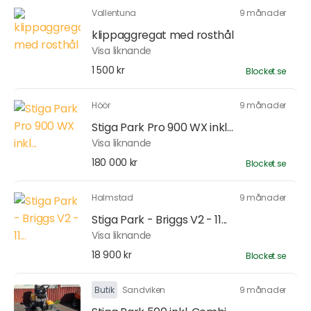
Vallentuna
9 månader
klippaggregat med rosthål
Visa liknande
1 500 kr
Blocket.se
Höör
9 månader
Stiga Park Pro 900 WX inkl...
Visa liknande
180 000 kr
Blocket.se
Halmstad
9 månader
Stiga Park - Briggs V2 - 11...
Visa liknande
18 900 kr
Blocket.se
Butik
Sandviken
9 månader