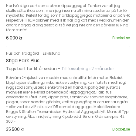
Har två stiga park som saknar klippaggregat. Tanken var att jag
skulle sätta ihop dom, men jag inser nu att mina studier tar på tok för
mycket tid. Perfekt för dig som har klippaggregat, motorerna är på 9HK
respektive 11HK. Maskinen med 11HK har jag kört med i veckan, men den
andra har jag aldrig testat, alltså vet jag inte om den går eller ej. Ring
för mer info!
6 000 kr
Blocket.se
Hus och Trädgård
·
Eskilstuna
Stiga Park Plus
Togs bort för 14 år sedan
-
Till försäljning i 2 månader
Bekväm 2-hjulsdriven maskin med en kraftfull Intek motor. Elektrisk
klipphöjdsinställning, mekanisk servostyrning, komfortsits med högt
ryggstöd som justeras enkelt med en hand. Klipphöjden justeras
manuellt eller elektriskt beroende på klippaggregat. Park Plus
använder du året-runt, klipper gräs, samlar löv som redskapsbärare,
plogar, sopar, sandar. gödslar, krattar grusgångar och rensar ogräs
- eller vad du vill! Inklusive 105 combi el aggregat Motortillverkare:
Briggs & Stratton Transmission: Hydrostat Aggregatslyft: Manuell Typ
av styrning: Äkta midjestyrning Klippbredd: 95 cm Ordinarie pris: 42
300:-
35 500 kr
Blocket.se