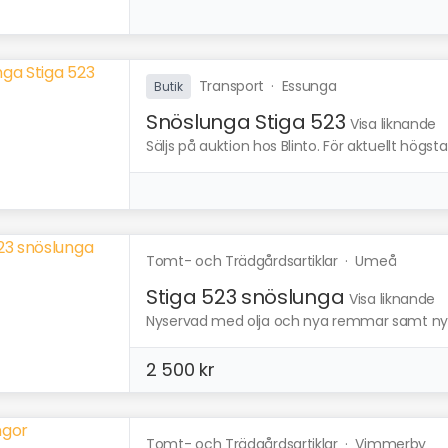
Transport
·
Essunga
Butik
Snöslunga Stiga 523
Visa liknande
Säljs på auktion hos Blinto. För aktuellt högs
Tomt- och Trädgårdsartiklar
·
Umeå
Stiga 523 snöslunga
Visa liknande
Nyservad med olja och nya remmar samt nytt fr
2 500 kr
Tomt- och Trädgårdsartiklar
·
Vimmerby