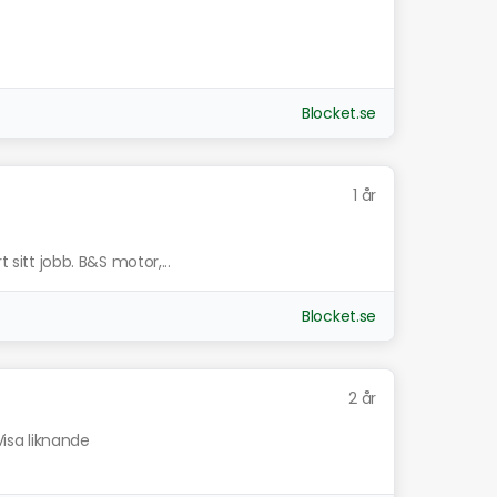
Blocket.se
1 år
 sitt jobb. B&S motor,...
Blocket.se
2 år
Visa liknande