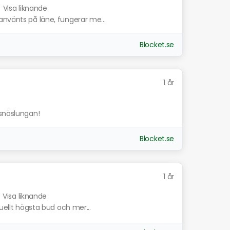
.
Visa liknande
använts på läne, fungerar me...
Blocket.se
1 år
 snöslungan!
Blocket.se
1 år
e
Visa liknande
tuellt högsta bud och mer...