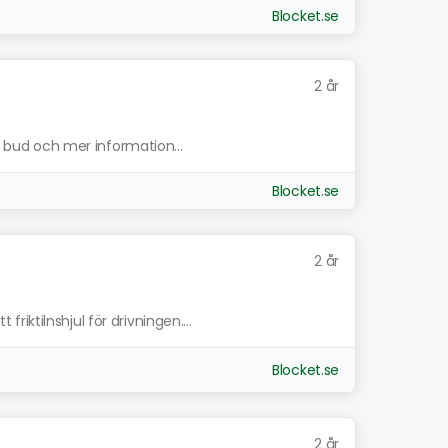
Blocket.se
2 år
ta bud och mer information...
Blocket.se
2 år
iktilnshjul för drivningen....
Blocket.se
2 år