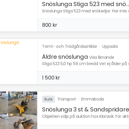
Snöslunga Stiga 523 med snö..
Snöslunga Stiga 523 med snökedjor. Har inte 
800 kr
Tomt- och Trädgårdsartiklar
·
Uppsala
Äldre snöslunga
Visa liknande
Stiga 523 5,0 hp 59 cm bredd Vet ej ålder på
1 500 kr
Transport
·
Emmaboda
Butik
Snöslunga 3 st & Sandspridar
Objekten säljs på auktion hos Klaravik. För ak