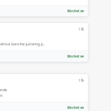
Blocket.se
1 år
hövs bara lite justering p...
Blocket.se
1 år
nande
a.
Blocket.se