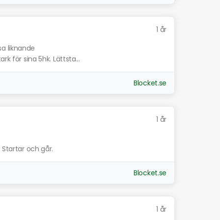
1 år
sa liknande
k för sina 5hk. Lättsta...
Blocket.se
1 år
 Startar och går.
Blocket.se
1 år