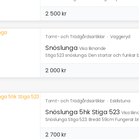
2 500 kr
Tomt- och Trädgårdsartiklar
·
Vaggeryd
Snöslunga
Visa liknande
Stiga 523 snöslunga. Den startar och funkar be
2 000 kr
Tomt- och Trädgårdsartiklar
·
Eskilstuna
Snöslunga 5hk Stiga 523
Visa lik
Snöslunga Stiga 523. Bredd 59cm Fungerar br
2 700 kr