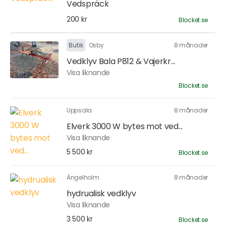
Vedspräck
200 kr
Blocket.se
Butik
Osby
8 månader
Vedklyv Bala P812 & Vajerkr...
Visa liknande
Blocket.se
Uppsala
8 månader
Elverk 3000 W bytes mot ved...
Visa liknande
5 500 kr
Blocket.se
Ängelholm
8 månader
hydrualisk vedklyv
Visa liknande
3 500 kr
Blocket.se