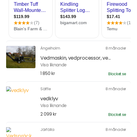
Ängelholm
8 månader
Vedmaskin, vedprocessor, ve...
Visa liknande
1 850 kr
Blocket.se
Säffle
8 månader
vedklyv
Visa liknande
2 099 kr
Blocket.se
Järfälla
8 månader