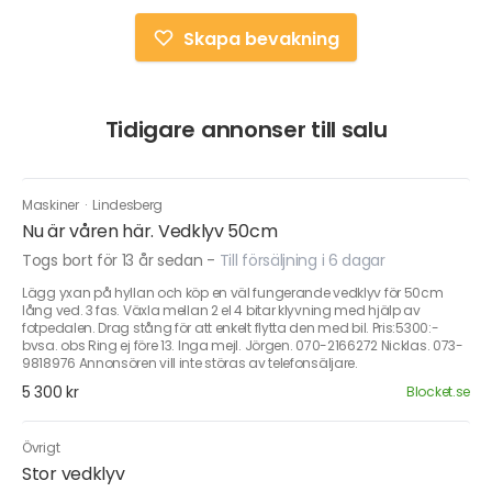
Skapa bevakning
Tidigare annonser till salu
Maskiner
·
Lindesberg
Nu är våren här. Vedklyv 50cm
Togs bort för 13 år sedan
-
Till försäljning i 6 dagar
Lägg yxan på hyllan och köp en väl fungerande vedklyv för 50cm
lång ved. 3 fas. Växla mellan 2 el 4 bitar klyvning med hjälp av
fotpedalen. Drag stång för att enkelt flytta den med bil. Pris:5300:-
bvsa. obs Ring ej före 13. Inga mejl. Jörgen. 070-2166272 Nicklas. 073-
9818976 Annonsören vill inte störas av telefonsäljare.
5 300 kr
Blocket.se
Övrigt
Stor vedklyv