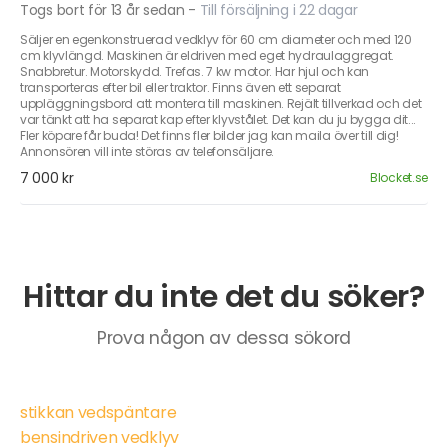
Togs bort för 13 år sedan
-
Till försäljning i 22 dagar
Säljer en egenkonstruerad vedklyv för 60 cm diameter och med 120
cm klyvlängd. Maskinen är eldriven med eget hydraulaggregat.
Snabbretur. Motorskydd. Trefas. 7 kw motor. Har hjul och kan
transporteras efter bil eller traktor. Finns även ett separat
uppläggningsbord att montera till maskinen. Rejält tillverkad och det
var tänkt att ha separat kap efter klyvstålet. Det kan du ju bygga dit...
Fler köpare får buda! Det finns fler bilder jag kan maila över till dig!
Annonsören vill inte störas av telefonsäljare.
7 000 kr
Blocket.se
Hittar du inte det du söker?
Prova någon av dessa sökord
stikkan vedspäntare
bensindriven vedklyv