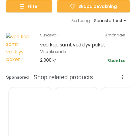
Filter
Skapa bevakning
Sortering:
Sundsvall
8 månader
ved kap samt vedklyv paket
Visa liknande
2 000 kr
Blocket.se