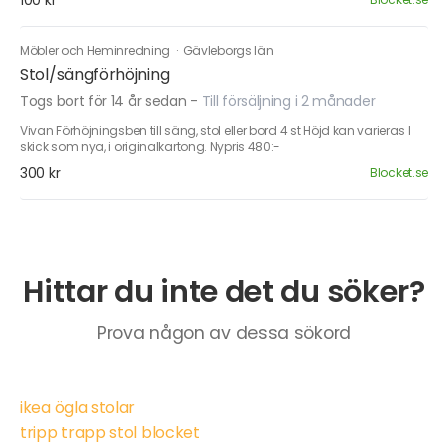
100 kr
Möbler och Heminredning
·
Gävleborgs län
Stol/sängförhöjning
Togs bort för 14 år sedan
-
Till försäljning i 2 månader
Vivan Förhöjningsben till säng, stol eller bord 4 st Höjd kan varieras I
skick som nya, i originalkartong. Nypris 480:-
300 kr
Blocket.se
Hittar du inte det du söker?
Prova någon av dessa sökord
ikea ögla stolar
tripp trapp stol blocket