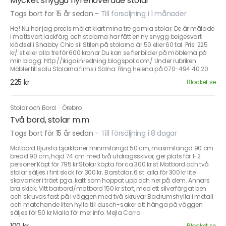
Mycket snygga nyrenoverade stolar
Togs bort för 15 år sedan
-
Till försäljning i 1 månader
Hej! Nu har jag precis målat klart mina tre gamla stolar. De är målade
i mattsvart lackfärg och stolarna har fått en ny snygg beigesvart
klädsel i Shabby Chic sil Stilen på stolarna är 50 eller 60 tal. Pris: 225
kr/ st eller alla tre för 600 kronor Du kan se fler bilder på möblerna på
min blogg: http://ikigaiinredning.blogspot.com/ Under rubriken
Möbler till salu Stolarna finns i Solna: Ring Helena på 070-494 40 20
225 kr
Blocket.se
Stolar och Bord
·
Örebro
Två bord, stolar m.m
Togs bort för 15 år sedan
-
Till försäljning i 8 dagar
Matbord Bjursta björkfaner minimilängd 50 cm, maximilängd 90 cm
bredd 90 cm, höjd 74 cm med två utdragsskivor, ger plats för 1-2
personer Köpt för 795 kr Stolar köpta för ca 300 kr st Matbord och två
stolar säljes i fint skick för 300 kr. Barstolar, 6 st. alla för 300 kr lite
skavanker i träet pga. katt som hoppat upp och ner på dem. Annars
bra skick. Vitt barbord/matbord 150 kr stort, med ett silverfärgat ben
och skruvas fast på i väggen med två skruvar Badrumshylla i metall
och matchande liten hylla till dusch-saker att hänga på väggen
säljes för 50 kr Maila för mer info. Mejla Carro
Blocket.se