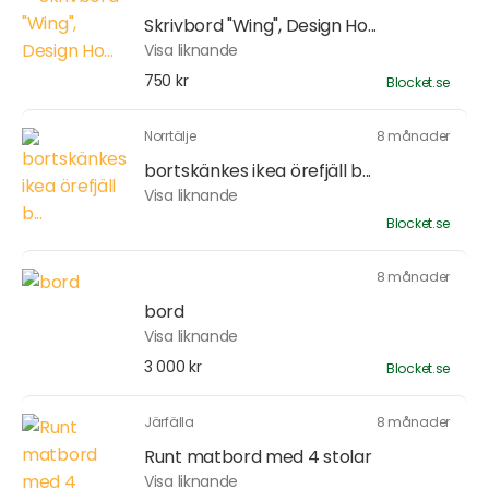
Skrivbord "Wing", Design Ho...
Visa liknande
750 kr
Blocket.se
Norrtälje
8 månader
bortskänkes ikea örefjäll b...
Visa liknande
Blocket.se
8 månader
bord
Visa liknande
3 000 kr
Blocket.se
Järfälla
8 månader
Runt matbord med 4 stolar
Visa liknande