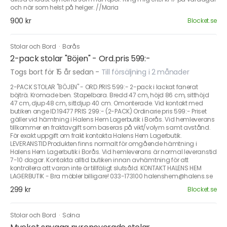
och när som helst på helger. //Maria
900 kr
Blocket.se
Stolar och Bord
·
Borås
2-pack stolar "Böjen" - Ord.pris 599:-
Togs bort för 15 år sedan
-
Till försäljning i 2 månader
2-PACK STOLAR "BÖJEN" - ORD.PRIS 599:- 2-pack i lackat fanerat
böjträ. Kromade ben. Stapelbara. Bredd 47 cm, höjd 86 cm, sitthöjd
47 cm, djup 48 cm, sittdjup 40 cm. Omonterade. Vid kontakt med
butiken ange ID:19477 PRIS 299:- (2-PACK) Ordinarie pris 599:- Priset
gäller vid hämtning i Halens Hem Lagerbutik i Borås. Vid hemleverans
tillkommer en fraktavgift som baseras på vikt/volym samt avstånd.
För exakt uppgift om frakt kontakta Halens Hem Lagerbutik.
LEVERANSTID Produkten finns normalt för omgående hämtning i
Halens Hem Lagerbutik i Borås. Vid hemleverans är normal leveranstid
7-10 dagar. Kontakta alltid butiken innan avhämtning för att
kontrollera att varan inte är tillfäligt slutsåld. KONTAKT HALENS HEM
LAGERBUTIK - Bra möbler billigare! 033-173100 halenshem@halens.se
299 kr
Blocket.se
Stolar och Bord
·
Solna