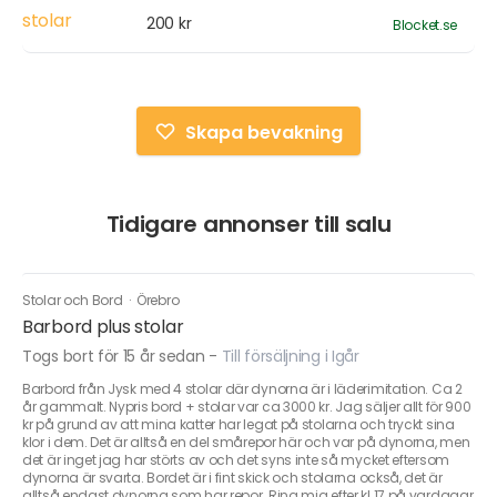
200 kr
Blocket.se
Skapa bevakning
Tidigare annonser till salu
Stolar och Bord
·
Örebro
Barbord plus stolar
Togs bort för 15 år sedan
-
Till försäljning i Igår
Barbord från Jysk med 4 stolar där dynorna är i läderimitation. Ca 2
år gammalt. Nypris bord + stolar var ca 3000 kr. Jag säljer allt för 900
kr på grund av att mina katter har legat på stolarna och tryckt sina
klor i dem. Det är alltså en del smårepor här och var på dynorna, men
det är inget jag har störts av och det syns inte så mycket eftersom
dynorna är svarta. Bordet är i fint skick och stolarna också, det är
alltså endast dynorna som har repor. Ring mig efter kl 17 på vardagar