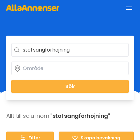
Sök
Allt till salu inom
"stol sängförhöjning"
Filter
Skapa bevakning