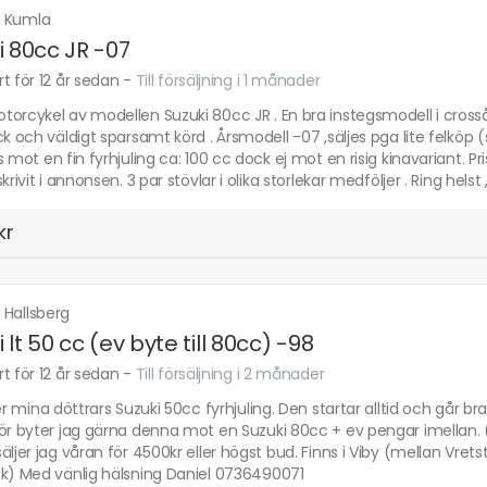
·
Kumla
i 80cc JR -07
t för 12 år sedan
-
Till försäljning i 1 månader
orcykel av modellen Suzuki 80cc JR . En bra instegsmodell i crosså
ck och väldigt sparsamt körd . Årsmodell -07 ,säljes pga lite felköp (s
s mot en fin fyrhjuling ca: 100 cc dock ej mot en risig kinavariant. 
skrivit i annonsen. 3 par stövlar i olika storlekar medföljer . Ring he
kr
·
Hallsberg
 lt 50 cc (ev byte till 80cc) -98
t för 12 år sedan
-
Till försäljning i 2 månader
jer mina döttrars Suzuki 50cc fyrhjuling. Den startar alltid och går b
ör byter jag gärna denna mot en Suzuki 80cc + ev pengar imellan. (
äljer jag våran för 4500kr eller högst bud. Finns i Viby (mellan Vretst
ck) Med vänlig hälsning Daniel 0736490071