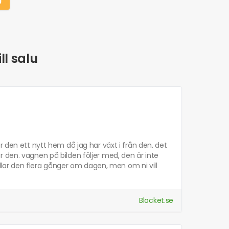
ll salu
r den ett nytt hem då jag har växt i från den. det
 den. vagnen på bilden följer med, den är inte
kollar den flera gånger om dagen, men om ni vill
Blocket.se