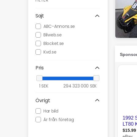
FILTER
Sajt
ABC-Annons.se
Bilweb.se
Blocket.se
Kvd.se
Pris
1
SEK
294 323 000
SEK
Övrigt
Har bild
Är från företag