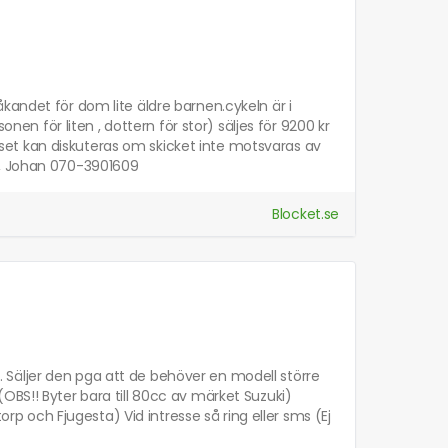
kandet för dom lite äldre barnen.cykeln är i
onen för liten , dottern för stor) säljes för 9200 kr
Priset kan diskuteras om skicket inte motsvaras av
lst , Johan 070-3901609
Blocket.se
ra. Säljer den pga att de behöver en modell större
OBS!! Byter bara till 80cc av märket Suzuki)
orp och Fjugesta) Vid intresse så ring eller sms (Ej