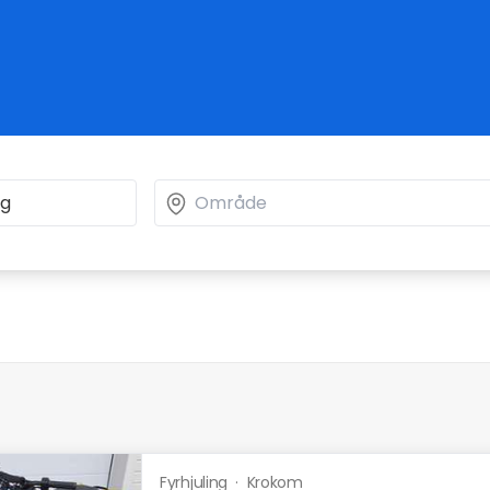
Fyrhjuling
·
Krokom