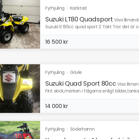
Fyrhjuling
·
Karlstad
Suzuki LT80 Quadsport
Visa liknand
Suzuki lt 80cc quad sport 2 Takt Tror det är c
16 500 kr
Fyrhjuling
·
Gävle
Suzuki Quad Sport 80cc
Visa likna
Fint skick,märken i fälgarna enligt bilder,tan
14 000 kr
Fyrhjuling
·
Söderhamn