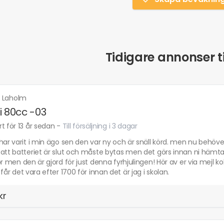
Tidigare annonser ti
·
Laholm
i 80cc -03
t för 13 år sedan
-
Till försäljning i 3 dagar
har varit i min ägo sen den var ny och är snäll körd. men nu behöve
att batteriet är slut och måste bytas men det görs innan ni hämtar
or men den är gjord för just denna fyrhjulingen! Hör av er via mejl 
 får det vara efter 1700 för innan det är jag i skolan.
kr