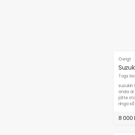
Övrigt
Suzuk
Togs bor
suzukin 
ända är 
jätte st
ringa så
8 000 