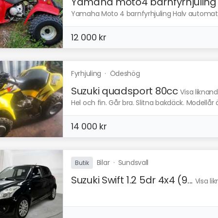
Yamaha moto4 barnfyrhjuling
Yamaha Moto 4 barnfyrhjuling Halv automatis
12 000 kr
Fyrhjuling
·
Ödeshög
Suzuki quadsport 80cc
Visa liknan
Hel och fin. Går bra. Slitna bakdäck. Modellår 
14 000 kr
Bilar
·
Sundsvall
Butik
Suzuki Swift 1.2 5dr 4x4 (9...
Visa li