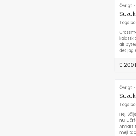
Övrigt
Suzuk
Togs bor
Crossmot
kalasski
alt byte
det jag 
9 200 
Övrigt
Suzuki
Togs bor
Hej. Säl
nu. Därf
Annars s
mejl ta