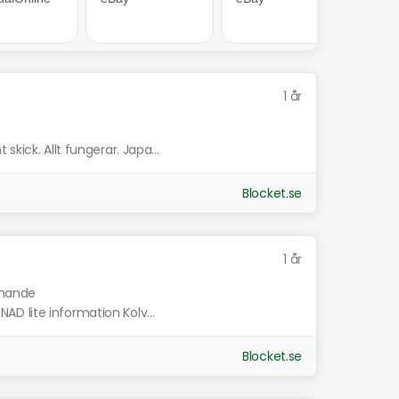
1 år
kick. Allt fungerar. Japa...
Blocket.se
1 år
iknande
D lite information Kolv...
Blocket.se