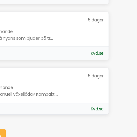
5 dagar
iknande
rå nyans som bjuder på tr...
Kvd.se
5 dagar
iknande
anuell växellåda? Kompakt,...
Kvd.se
g