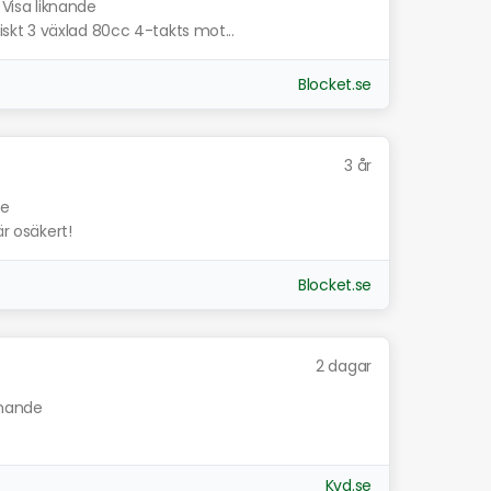
Visa liknande
kt 3 växlad 80cc 4-takts mot...
Blocket.se
3 år
de
är osäkert!
Blocket.se
2 dagar
knande
Kvd.se