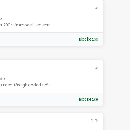
1 år
e
a 2004 årsmodell Led extr...
Blocket.se
1 år
nde
kas med färdigblandad tvåt...
Blocket.se
2 år