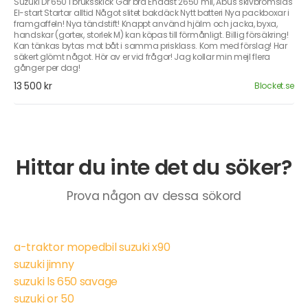
Suzuki Dr 650 i bruksskick Går bra Endast 2650 mil, Abus skivbromslås
El-start Startar alltid Något slitet bakdäck Nytt batteri Nya packboxar i
framgaffeln! Nya tändstift! Knappt använd hjälm och jacka, byxa,
handskar (gortex, storlek M) kan köpas till förmånligt. Billig försäkring!
Kan tänkas bytas mot båt i samma prisklass. Kom med förslag! Har
säkert glömt något. Hör av er vid frågor! Jag kollar min mejl flera
gånger per dag!
13 500 kr
Blocket.se
Hittar du inte det du söker?
Prova någon av dessa sökord
a-traktor mopedbil suzuki x90
suzuki jimny
suzuki ls 650 savage
suzuki or 50