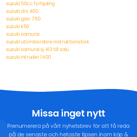
suzuki 50cc fyrhjuling
suzuki drz 400
suzuki gsxr 750
suzuki k50
suzuki samurai
suzuki utombordare instruktionsbok
suzuki samurai sj 413 till salu
suzuki intruder 1400
Missa inget nytt
Prenumerera på vårt nyhetsbrev för att få reda
på de senaste och hetaste tipsen inom köp &