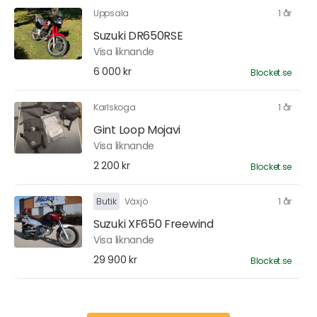
Uppsala
1 år
Suzuki DR650RSE
Visa liknande
6 000 kr
Blocket.se
Karlskoga
1 år
Gint Loop Mojavi
Visa liknande
2 200 kr
Blocket.se
Butik
Växjö
1 år
Suzuki XF650 Freewind
Visa liknande
29 900 kr
Blocket.se