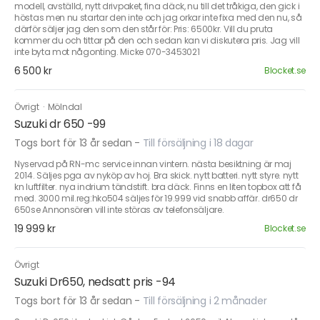
modell, avställd, nytt drivpaket, fina däck, nu till det tråkiga, den gick i
höstas men nu startar den inte och jag orkar inte fixa med den nu, så
därför säljer jag den som den står för: Pris: 6500kr. Vill du pruta
kommer du och tittar på den och sedan kan vi diskutera pris. Jag vill
inte byta mot någonting. Micke 070-3453021
6 500 kr
Blocket.se
Övrigt
·
Mölndal
Suzuki dr 650 -99
Togs bort för 13 år sedan
-
Till försäljning i 18 dagar
Nyservad på RN-mc service innan vintern. nästa besiktning är maj
2014. Säljes pga av nyköp av hoj. Bra skick. nytt batteri. nytt styre. nytt
kn luftfilter. nya indrium tändstift. bra däck. Finns en liten topbox att få
med. 3000 mil.reg:hko504 säljes för 19.999 vid snabb affär. dr650 dr
650se Annonsören vill inte störas av telefonsäljare.
19 999 kr
Blocket.se
Övrigt
Suzuki Dr650, nedsatt pris -94
Togs bort för 13 år sedan
-
Till försäljning i 2 månader