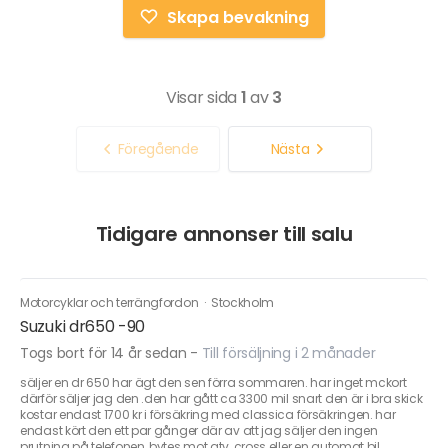
Skapa bevakning
Visar sida
1
av
3
Föregående
Nästa
Tidigare annonser till salu
Motorcyklar och terrängfordon
·
Stockholm
Suzuki dr650 -90
Togs bort för 14 år sedan
-
Till försäljning i 2 månader
säljer en dr 650 har ägt den sen förra sommaren. har inget mckort
därför säljer jag den .den har gått ca 3300 mil snart den är i bra skick
kostar endast 1700 kr i försäkring med classica försäkringen. har
endast kört den ett par gånger där av att jag säljer den ingen
prutning på telefonen, bytes mot atv ,cross eller en automat bil