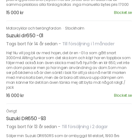
samma prisklass alla förslag kollas .inga manuella bytes pris 17000
15 000 kr
Blocket.se
Motorcyklar och terrängfordon
·
Stockholm
Suzuki dr650 -01
Togs bort för 14 år sedan
-
Till försäljning i 1 månader
Hej! Nu vill jag bli av med hojen, det är en -01:a som gått snart
3000mil.Allting funkar som det ska.kom och köp! har en toppbox som
följer med också.kan även skicka med två hjul från en klr 650, vet inte
om dom passar men ja har ingen användning av dom.Som man
ser på bilderna så är den sänkt i bak för att ja ska nå ner till marken
med mina korta ben, men de är bara att skruva upp dämpen om
man känner för det.Kan även tänka mej att byta mot något roligt./
jack
16 000 kr
Blocket.se
Övrigt
Suzuki DR650 -93
Togs bort för 13 år sedan
-
Till försäljning i 2 dagar
Säljer min Suzuki DR650RS som är ombyggd till elstart, 1993 års