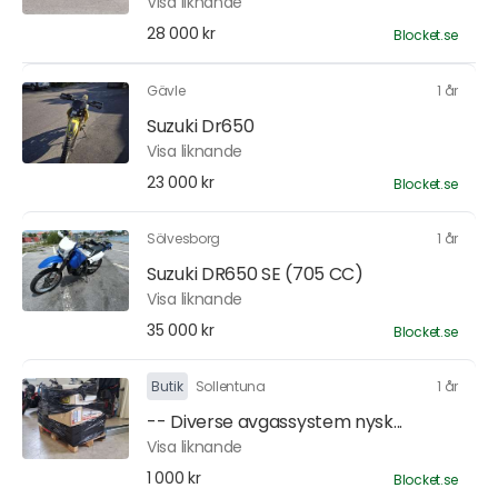
Visa liknande
28 000 kr
Blocket.se
Gävle
1 år
Suzuki Dr650
Visa liknande
23 000 kr
Blocket.se
Sölvesborg
1 år
Suzuki DR650 SE (705 CC)
Visa liknande
35 000 kr
Blocket.se
Butik
Sollentuna
1 år
-- Diverse avgassystem nysk...
Visa liknande
1 000 kr
Blocket.se