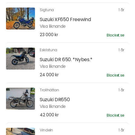
Sigtuna
1 år
Suzuki XF650 Freewind
Visa liknande
23 000 kr
Blocket.se
Eskilstuna
1 år
Suzuki DR 650. *Nybes.*
Visa liknande
24 000 kr
Blocket.se
Trollhättan
1 år
Suzuki DR650
Visa liknande
42 000 kr
Blocket.se
Vindeln
1 år