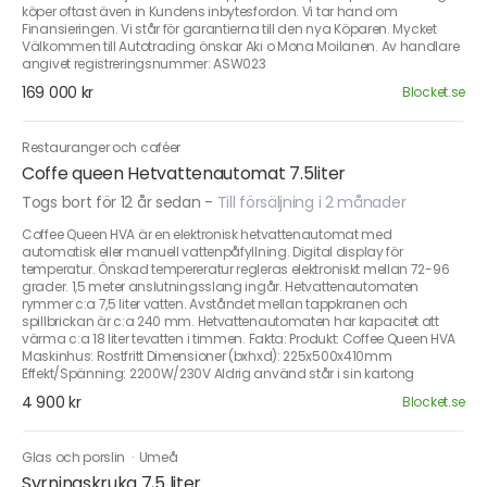
köper oftast även in Kundens inbytesfordon. Vi tar hand om
Finansieringen. Vi står för garantierna till den nya Köparen. Mycket
Välkommen till Autotrading önskar Aki o Mona Moilanen. Av handlare
angivet registreringsnummer: ASW023
169 000 kr
Blocket.se
Restauranger och caféer
Coffe queen Hetvattenautomat 7.5liter
Togs bort för 12 år sedan
-
Till försäljning i 2 månader
Coffee Queen HVA är en elektronisk hetvattenautomat med
automatisk eller manuell vattenpåfyllning. Digital display för
temperatur. Önskad tempereratur regleras elektroniskt mellan 72-96
grader. 1,5 meter anslutningsslang ingår. Hetvattenautomaten
rymmer c:a 7,5 liter vatten. Avståndet mellan tappkranen och
spillbrickan är c:a 240 mm. Hetvattenautomaten har kapacitet att
värma c:a 18 liter tevatten i timmen. Fakta: Produkt: Coffee Queen HVA
Maskinhus: Rostfritt Dimensioner (bxhxd): 225x500x410mm
Effekt/Spänning: 2200W/230V Aldrig använd står i sin kartong
4 900 kr
Blocket.se
Glas och porslin
·
Umeå
Syrningskruka 7,5 liter