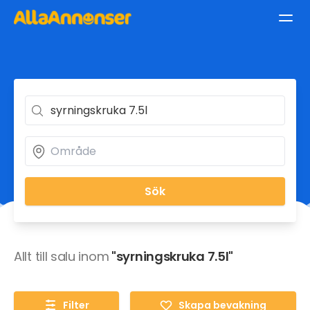
Sök
Allt till salu inom
"syrningskruka 7.5l"
Filter
Skapa bevakning