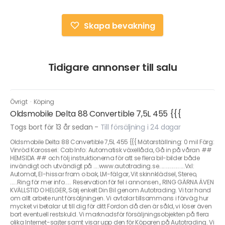
Skapa bevakning
Tidigare annonser till salu
Övrigt
·
Köping
Oldsmobile Delta 88 Convertible 7,5L 455 {{{
Togs bort för 13 år sedan
-
Till försäljning i 24 dagar
Oldsmobile Delta 88 Convertible 7,5L 455 {{{ Mätarställning: 0 mil Färg:
Vinröd Karosseri: Cab Info: Automatisk växellåda, Gå in på våran ##
HEMSIDA ## och följ instruktionerna för att se flera bil-bilder både
invändigt och utvändigt på ....www.autotrading.se...................Vxl:
Automat, El-hissar fram o bak, LM-fälgar, Vit skinnklädsel, Stereo,
.....Ring för mer info..... Reservation för fel i annonsen., RING GÄRNA ÄVEN
KVÄLLSTID O HELGER, Sälj enkelt Din Bil genom Autotrading. Vi tar hand
om allt arbete runt försäljningen. Vi avtalar tillsammans i förväg hur
mycket vi betalar ut till dig för ditt Fordon då den är såld, vi löser även
bort eventuell restskuld. Vi marknadsför försäljningsobjekten på flera
olika Internet-sajter samt visar upp den för Köparen på Autotrading. Vi