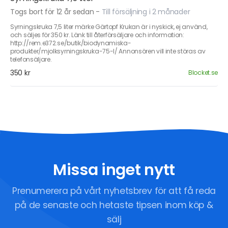
Togs bort för 12 år sedan
-
Till försäljning i 2 månader
Syrningskruka 7,5 liter märke Gärtopf Krukan är i nyskick, ej använd,
och säljes för 350 kr. Länk till återförsäljare och information:
http://rem.e372.se/butik/biodynamiska-
produkter/mjolksyrningskruka-75-l/ Annonsören vill inte störas av
telefonsäljare.
350 kr
Blocket.se
Missa inget nytt
Prenumerera på vårt nyhetsbrev för att få reda
på de senaste och hetaste tipsen inom köp &
sälj