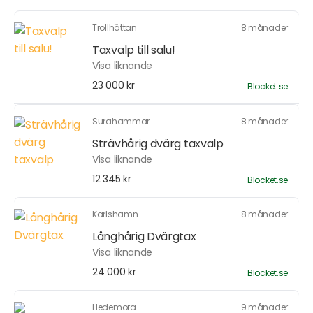
Trollhättan
8 månader
Taxvalp till salu!
Visa liknande
23 000 kr
Blocket.se
Surahammar
8 månader
Strävhårig dvärg taxvalp
Visa liknande
12 345 kr
Blocket.se
Karlshamn
8 månader
Långhårig Dvärgtax
Visa liknande
24 000 kr
Blocket.se
Hedemora
9 månader