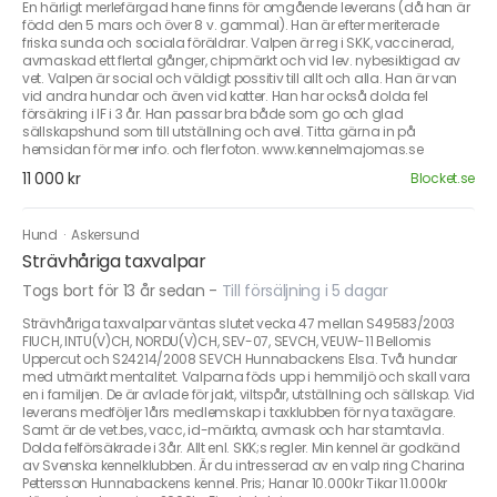
En härligt merlefärgad hane finns för omgående leverans (då han är
född den 5 mars och över 8 v. gammal). Han är efter meriterade
friska sunda och sociala föräldrar. Valpen är reg i SKK, vaccinerad,
avmaskad ett flertal gånger, chipmärkt och vid lev. nybesiktigad av
vet. Valpen är social och väldigt possitiv till allt och alla. Han är van
vid andra hundar och även vid katter. Han har också dolda fel
försäkring i IF i 3 år. Han passar bra både som go och glad
sällskapshund som till utställning och avel. Titta gärna in på
hemsidan för mer info. och fler foton. www.kennelmajomas.se
11 000 kr
Blocket.se
Hund
·
Askersund
Strävhåriga taxvalpar
Togs bort för 13 år sedan
-
Till försäljning i 5 dagar
Strävhåriga taxvalpar väntas slutet vecka 47 mellan S49583/2003
FIUCH, INTU(V)CH, NORDU(V)CH, SEV-07, SEVCH, VEUW-11 Bellomis
Uppercut och S24214/2008 SEVCH Hunnabackens Elsa. Två hundar
med utmärkt mentalitet. Valparna föds upp i hemmiljö och skall vara
en i familjen. De är avlade för jakt, viltspår, utställning och sällskap. Vid
leverans medföljer 1års medlemskap i taxklubben för nya taxägare.
Samt är de vet.bes, vacc, id-märkta, avmask och har stamtavla.
Dolda felförsäkrade i 3år. Allt enl. SKK;s regler. Min kennel är godkänd
av Svenska kennelklubben. Är du intresserad av en valp ring Charina
Pettersson Hunnabackens kennel. Pris; Hanar 10.000kr Tikar 11.000kr