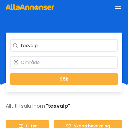
Sök
Allt till salu inom
"taxvalp"
Filter
Skapa bevakning