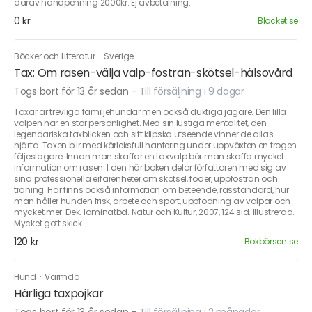
därav handpenning 2000kr. Ej avbetalning.
0 kr
Blocket.se
Böcker och Litteratur
·
Sverige
Tax: Om rasen-välja valp-fostran-skötsel-hälsovård
Togs bort för 13 år sedan
-
Till försäljning i 9 dagar
Taxar är trevliga familjehundar men också duktiga jägare. Den lilla
valpen har en stor personlighet. Med sin lustiga mentalitet, den
legendariska taxblicken och sitt klipska utseende vinner de allas
hjärta. Taxen blir med kärleksfull hantering under uppväxten en trogen
följeslagare. Innan man skaffar en taxvalp bör man skaffa mycket
information om rasen. I den här boken delar författaren med sig av
sina professionella erfarenheter om skötsel, foder, uppfostran och
träning. Här finns också information om beteende, rasstandard, hur
man håller hunden frisk, arbete och sport, uppfödning av valpar och
mycket mer. Dek. laminatbd. Natur och Kultur, 2007, 124 sid. Illustrerad.
Mycket gott skick
120 kr
Bokbörsen.se
Hund
·
Värmdö
Härliga taxpojkar