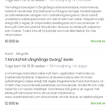
Togs bort för 13 år sedan
-
Till försäljning i 2 månader
Tre härliga taxvalpar !! Långhåriga standardvalpar, röda hannar,
födda 6 november 2012 behöver nu få egna familjer. Föräldradjuren
är välmeriterade i skogen och i utställningsringarna. De är också
underbara sällskapshundar om det är det man söker. Valparna säljs
enligt SKK:s regler, är chipmärkta, besiktigade och vaccinerade. Vi
finns på Värmdö utanför Stockholm. Massor av bilder på valparna
kan mailas. Tveka inte att ta kontakt via mail eller telefon för mer
information.
10 000 kr
Blocket.se
Hund
·
Alingsås
TAXVALPAR Långhåriga Dvärg/ kanin
Togs bort för 13 år sedan
-
Till försäljning i 14 dagar
2 charmiga röda killar söker nytt hem. uppfödda i hemmiljö av
meriterade föräldrar. Valparna är leverans klara den 30 mars
(påskhelgen) säljes enligt SKk regler, Registrerade med stamtavla, id-
märkt chip, vaccinerade, besiktade, avmasakade. Snutte filt och valp
foder för ca 1 vecka medföljer. Vid intresse slå gärna en signal. Fler
bilder på hemsidan finns att se även föräldrarna.
www.dorrithskennel.com Annonsören vill inte störas av telefonsäljare.
12 000 kr
Blocket.se