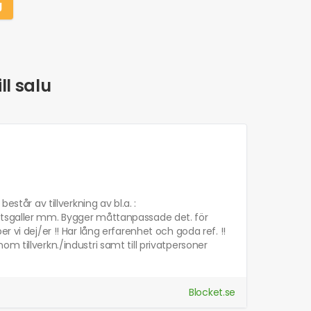
g
ll salu
står av tillverkning av bl.a. :
ttsgaller mm. Bygger måttanpassade det. för
 vi dej/er !! Har lång erfarenhet och goda ref. !!
m tillverkn./industri samt till privatpersoner
Blocket.se