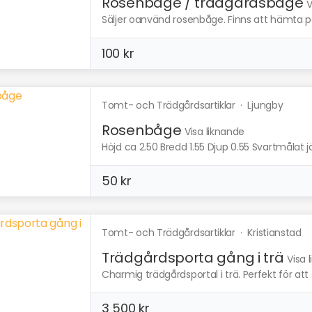
Rosenbåge / trädgårdsbåge
V
Säljer oanvänd rosenbåge. Finns att hämta 
100 kr
Tomt- och Trädgårdsartiklar
·
Ljungby
Rosenbåge
Visa liknande
Höjd ca 2.50 Bredd 1.55 Djup 0.55 Svartmålat j
50 kr
Tomt- och Trädgårdsartiklar
·
Kristianstad
Trädgårdsporta gång i trä
Visa 
Charmig trädgårdsportal i trä. Perfekt för att
3 500 kr