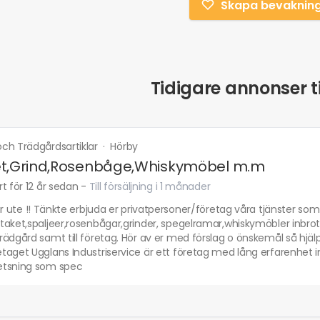
Skapa bevaknin
Tidigare annonser ti
ch Trädgårdsartiklar
·
Hörby
et,Grind,Rosenbåge,Whiskymöbel m.m
t för 12 år sedan
-
Till försäljning i 1 månader
är ute !! Tänkte erbjuda er privatpersoner/företag våra tjänster som be
taket,spaljeer,rosenbågar,grinder, spegelramar,whiskymöbler inbro
ädgård samt till företag. Hör av er med förslag o önskemål så hjälper
aget Ugglans Industriservice är ett företag med lång erfarenhet ino
tsning som spec