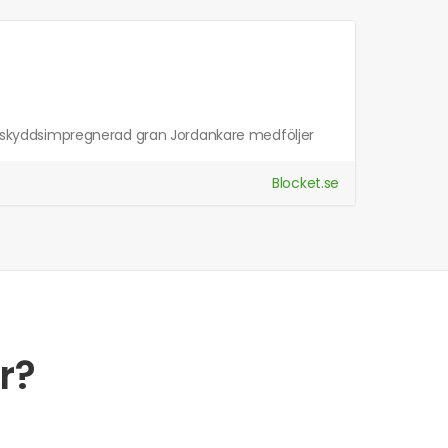
m i skyddsimpregnerad gran Jordankare medföljer
Blocket.se
r?