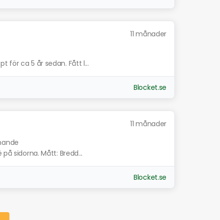
11 månader
för ca 5 år sedan. Fått l...
Blocket.se
11 månader
knande
 på sidorna. Mått: Bredd...
Blocket.se