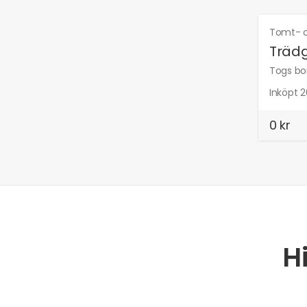
Tomt- o
Träd
Togs bor
Inköpt 2
0 kr
H