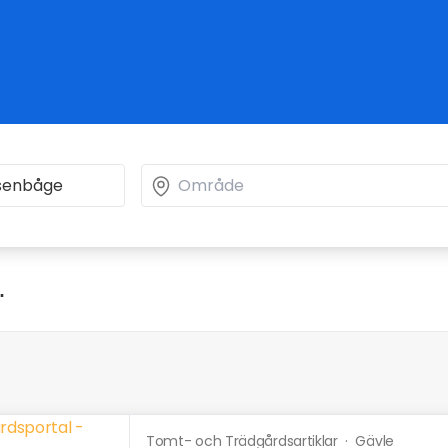
"
Tomt- och Trädgårdsartiklar
·
Gävle