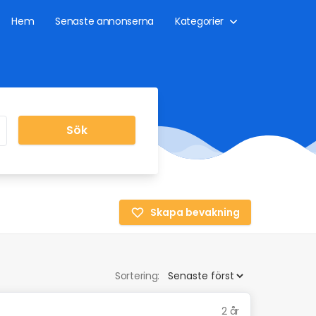
Hem
Senaste annonserna
Kategorier
Sök
Skapa bevakning
Sortering:
2 år