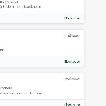
isa liknande
på Södermalm i Stockholm.
Blocket.se
11 månader
ärn
Blocket.se
11 månader
liknande
 skapa en inbjudande entré...
Blocket.se