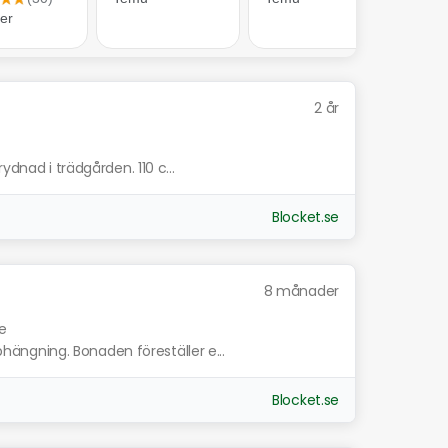
2 år
ydnad i trädgården. 110 c...
Blocket.se
8 månader
e
ngning. Bonaden föreställer e...
Blocket.se