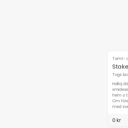
Tomt- o
Stak
Togs bor
Halloj d
smidess
hem o tr
Om föret
med sve
0 kr