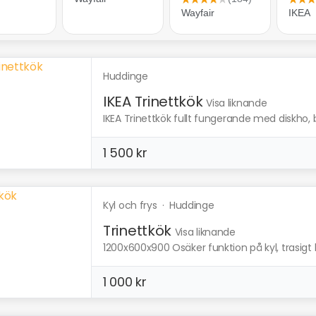
Huddinge
IKEA Trinettkök
Visa liknande
IKEA Trinettkök fullt fungerande med diskho, b
1 500 kr
Kyl och frys
·
Huddinge
Trinettkök
Visa liknande
1200x600x900 Osäker funktion på kyl, trasigt ha
1 000 kr