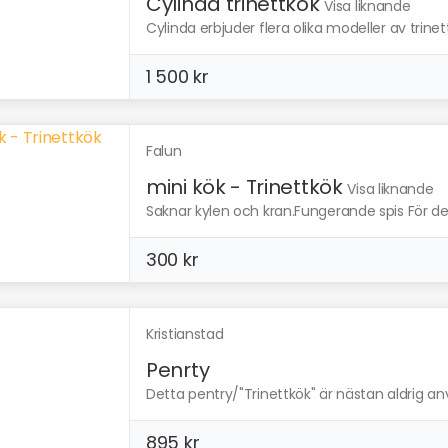
Cylinda trinettkök
Visa liknande
Cylinda erbjuder flera olika modeller av trinet
1 500 kr
Falun
mini kök - Trinettkök
Visa liknande
Saknar kylen och kran.Fungerande spis För d
300 kr
Kristianstad
Penrty
Detta pentry/"Trinettkök" är nästan aldrig an
895 kr