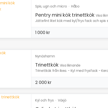
Spis, ugn och micro
·
Håbo
Pentry mini kök trinettkök
Visa li
Jättefint litet kök med kyl/frys fack och spis 
1 000 kr
Nynäshamn
Trinettkök
Visa liknande
Trinettkök från Ikea. - Kyl med frysfack - Kera
2 000 kr
Kyl och frys
·
Växjö