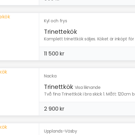
Kyl och frys
Trinettekök
Komplett trinettkök säljes. Köket är inköpt för
11 500 kr
Nacka
Trinettkök
Visa liknande
Två fina Trinettkök i bra skick 1. Mått: 120cm bre
2 900 kr
Upplands-Väsby