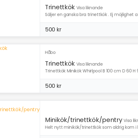
Trinettkök
Visa liknande
Säljer en ganska bra trinettkök . Ej möjlighet att
500 kr
Håbo
Trinettkök
Visa liknande
Trinettkök Minikök Whirlpool B 100 cm D 60 H 9
500 kr
Minikök/trinettkök/pentry
Visa li
Helt nytt minikök/trinettkök som aldrig kom i br