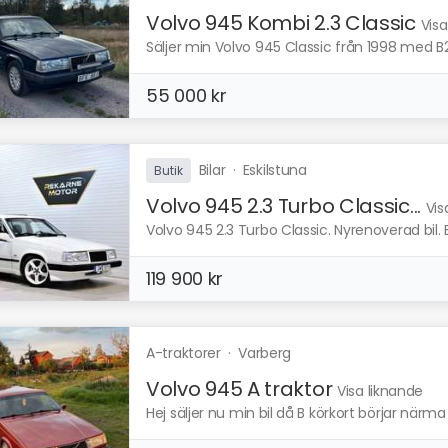
Volvo 945 Kombi 2.3 Classic
Visa
Säljer min Volvo 945 Classic från 1998 med B2
55 000 kr
Bilar
·
Eskilstuna
Butik
Volvo 945 2.3 Turbo Classic...
Vis
Volvo 945 2.3 Turbo Classic. Nyrenoverad bil.
119 900 kr
A-traktorer
·
Varberg
Volvo 945 A traktor
Visa liknande
Hej säljer nu min bil då B körkort börjar närma s