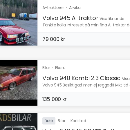
A-traktorer
·
Arvika
Volvo 945 A-traktor
Visa liknande
Tänkte kolla intresset på min fina A-traktor d
79 000 kr
Bilar
·
Ekerö
Volvo 940 Kombi 2.3 Classic
Visa
Volvo 945 Besiktigad men ej reggad!! Mkt tid o
135 000 kr
Bilar
·
Karlstad
Butik