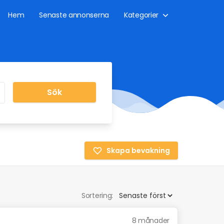
Hem
Senaste annonserna
Kategorier
Sök
Skapa bevakning
Sortering:
8 månader