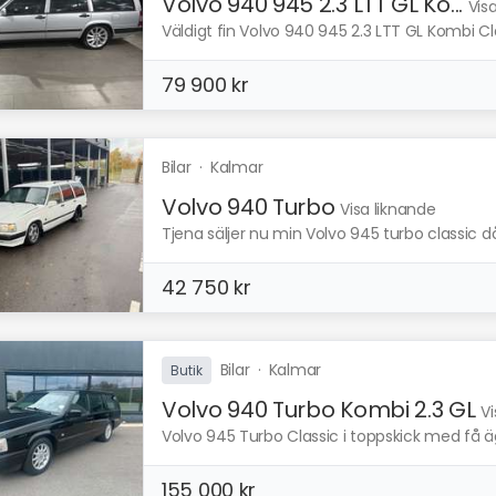
Volvo 940 945 2.3 LTT GL Ko...
Vis
Väldigt fin Volvo 940 945 2.3 LTT GL Kombi Clas
79 900 kr
Bilar
·
Kalmar
Volvo 940 Turbo
Visa liknande
Tjena säljer nu min Volvo 945 turbo classic då
42 750 kr
Bilar
·
Kalmar
Butik
Volvo 940 Turbo Kombi 2.3 GL
Vi
Volvo 945 Turbo Classic i toppskick med få ä
155 000 kr