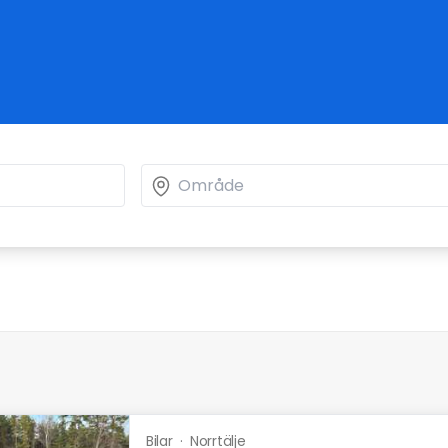
Bilar
·
Norrtälje