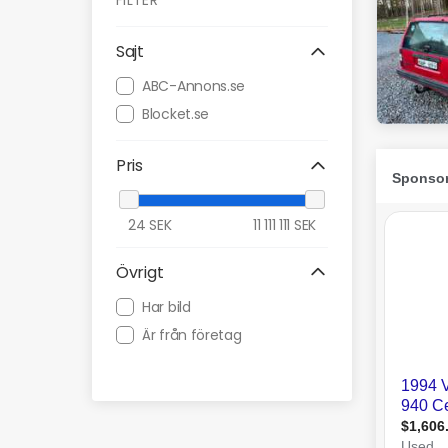
FILTER
Sajt
ABC-Annons.se
Blocket.se
Pris
24
SEK
11 111 111
SEK
Övrigt
Har bild
Är från företag